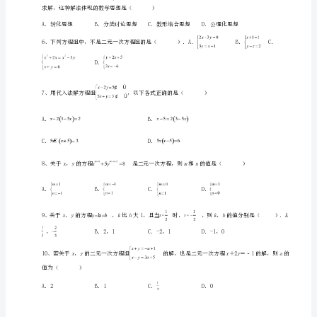
七
年
意可列方程组为（）
级
A．B．
下
册
C．D．
二
元
一
次
方