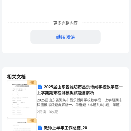
程
组
更多完整内容
章
继续阅读
节
练
习
相关文档
试
付费
2025届山东省潍坊市昌乐博闻学校数学高一
上学期期末检测模拟试题含解析
求解，这种解法体现的数学思想是（）
题
2025届山东省潍坊市昌乐博闻学校数学高一上学期期末
检测模拟试题含解析一、单选题（本题共8小题，每题5
（含
分，共40分）1、函数 QUOTE 的最小正周期是（）A.
2
阅读
0
收藏
QUOTE B. QUOTE
解
付费
教师上半年工作总结_20