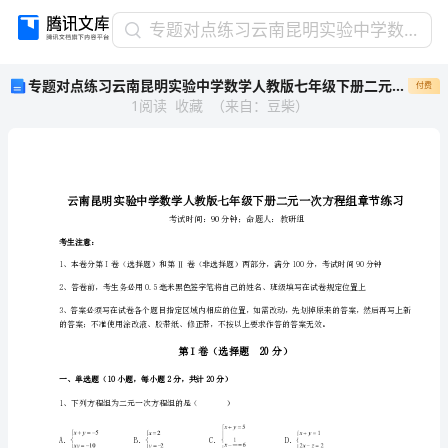
专
专题对点练习云南昆明实验中学数学人教版七年级下册二元一次方程组章节练习试题（含解析）
题
专题对点练习云南昆明实验中学数学人教版七年级下册二元一次方程组章节练习试题（含解析）
付费
对
1
阅读
收藏
（
来自
：
豆柴
）
点
练
习
云
南
昆
明
考生注意：