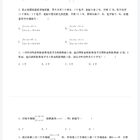
实
验
中
学
数
一、单选题（10小题，每小题2分，共计20分）
学
1、下列方程组为二元一次方程组的是（）
人
教
版