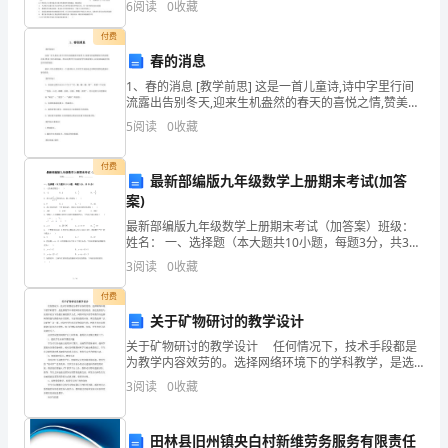
教
6
阅读
0
收藏
版
付费
春的消息
七
1、春的消息 [教学前思] 这是一首儿童诗,诗中字里行间
值为（）
年
流露出告别冬天,迎来生机盎然的春天的喜悦之情,赞美了
春天的美丽。所以在教学中可以指导学生朗读课文,在反
5
阅读
0
收藏
复地诵读中体会作者的情感。 最后,可结合教
级
付费
下
最新部编版九年级数学上册期末考试(加答
案)
册
最新部编版九年级数学上册期末考试（加答案）班级：
二
姓名： 一、选择题（本大题共10小题，每题3分，共30
分）1．的相反数是（ ）A． B．2 C．
3
阅读
0
收藏
元
付费
一
关于矿物研讨的教学设计
次
关于矿物研讨的教学设计 任何情况下，技术手段都是
为教学内容效劳的。选择网络环境下的学科教学，是选
择教学中利用网络有效的局部，到达低价值与高效率结
方
3
阅读
0
收藏
合下的最正确的教学方式。网络环境下的学科教学应选
择网
程
田林县旧州镇央白村新维劳务服务有限责任