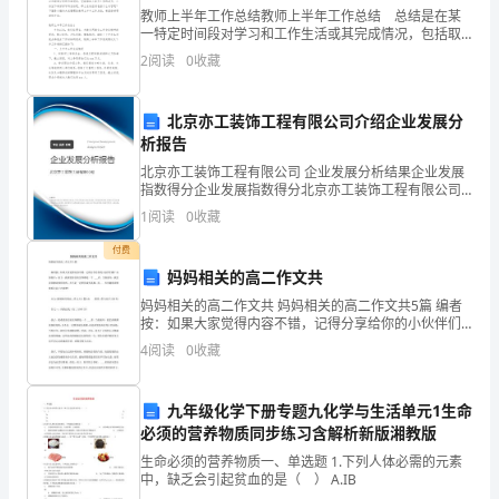
析）
教师上半年工作总结教师上半年工作总结 总结是在某
D．
一特定时间段对学习和工作生活或其完成情况，包括取
得的成绩、存在的问题及得到的经验和教训加以回顾和
2
阅读
0
收藏
云
分析的书面材料，它能够给人努力工作的动力，不妨坐
南
北京亦工装饰工程有限公司介绍企业发展分
析报告
昆
北京亦工装饰工程有限公司 企业发展分析结果企业发展
A．B．
明
指数得分企业发展指数得分北京亦工装饰工程有限公司
综合得分说明：企业发展指数根据企业规模、企业创
1
阅读
0
收藏
实
新、企业风险、企业活力四个维度对企业发展情况进行
评价。
C．D．
付费
验
妈妈相关的高二作文共
中
妈妈相关的高二作文共 妈妈相关的高二作文共5篇 编者
按：如果大家觉得内容不错，记得分享给你的小伙伴们
学
哦！内容简介：孩子，我希望你自始至终都是一个 ___
4
阅读
0
收藏
者。当你童年，我们讲英雄故事给你听，并不是一
数
九年级化学下册专题九化学与生活单元1生命
学
必须的营养物质同步练习含解析新版湘教版
人
生命必须的营养物质一、单选题 1.下列人体必需的元素
中，缺乏会引起贫血的是（ ） A.IB