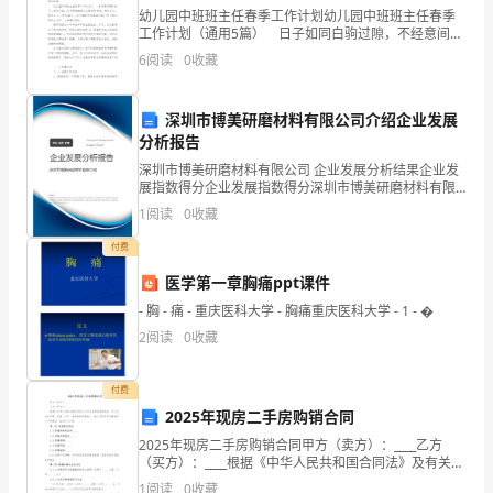
在
幼儿园中班班主任春季工作计划幼儿园中班班主任春季
申请人：
工作计划（通用5篇） 日子如同白驹过隙，不经意间，
百
我们的工作又将迎来新的进步，该好好计划一下接下来
申请日期：
6
阅读
0
收藏
的工作了！工作计划的开头要怎么写？想必这让大家都
忙
很
之
深圳市博美研磨材料有限公司介绍企业发展
2024年老员工辞职申请书2（710字）
分析报告
中
深圳市博美研磨材料有限公司 企业发展分析结果企业发
领导：
展指数得分企业发展指数得分深圳市博美研磨材料有限
抽
公司综合得分说明：企业发展指数根据企业规模、企业
1
阅读
0
收藏
创新、企业风险、企业活力四个维度对企业发展情况进
出
行评
付费
时
医学第一章胸痛ppt课件
间
- 胸 - 痛 - 重庆医科大学 - 胸痛重庆医科大学 - 1 - �
2
阅读
0
收藏
阅
读
付费
点：
2025年现房二手房购销合同
我
2025年现房二手房购销合同甲方（卖方）：____乙方
的
（买方）：____根据《中华人民共和国合同法》及有关法
律法规的规定，甲乙双方在平等、自愿、公平、诚信的
1
阅读
0
收藏