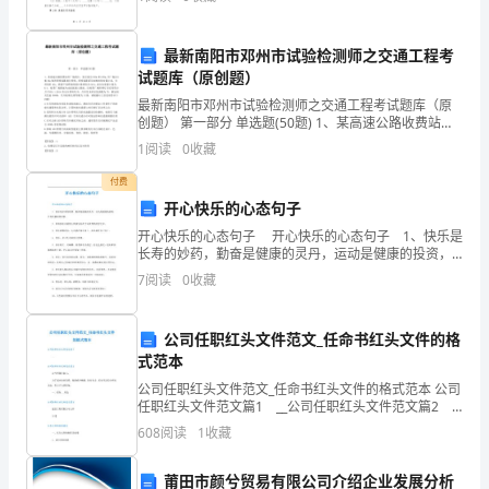
原则基础上，就乙方购买甲方拥有的二手房事宜，
辞
职
最新南阳市邓州市试验检测师之交通工程考
试题库（原创题）
申
招架。
最新南阳市邓州市试验检测师之交通工程考试题库（原
请。
创题） 第一部分 单选题(50题) 1、某高速公路收费站外
广场的长、宽分别为150m和120m,外广场由6根10m低
1
阅读
0
收藏
杆照明装置进行照明，照明装置采
我
付费
是
开心快乐的心态句子
怀
开心快乐的心态句子 开心快乐的心态句子 1、快乐是
长寿的妙药，勤奋是健康的灵丹，运动是健康的投资，
长寿是健身的回报。 2、所有快乐中最伟大的快乐存在
着
7
阅读
0
收藏
于对真理的沉思之中。 3、快乐就像香水，不
万
公司任职红头文件范文_任命书红头文件的格
般
式范本
不
公司任职红头文件范文_任命书红头文件的格式范本 公司
任职红头文件范文篇1 __公司任职红头文件范文篇2
公司所属各部门： 为了适应企业发展，做到政令畅
舍
608
阅读
1
收藏
通，执行有力，经公司总经办研究决定，作以下
的
莆田市颜兮贸易有限公司介绍企业发展分析