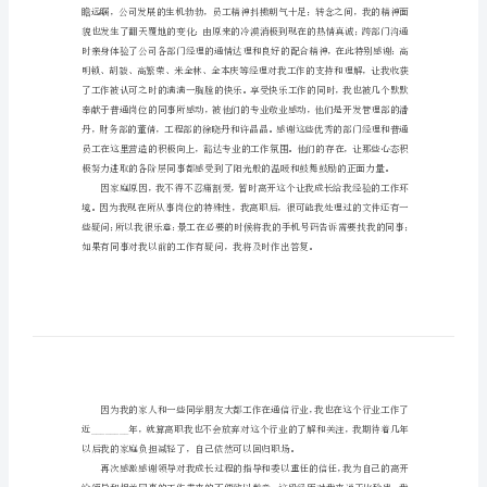
申
尊敬的领导：
请
书
2024
年
老
员
工
辞
职
申
请