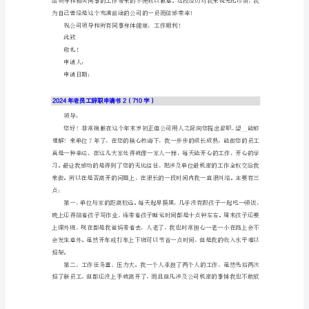
书
2024
年
老
员
工
辞
职
申
请
书
1（1136