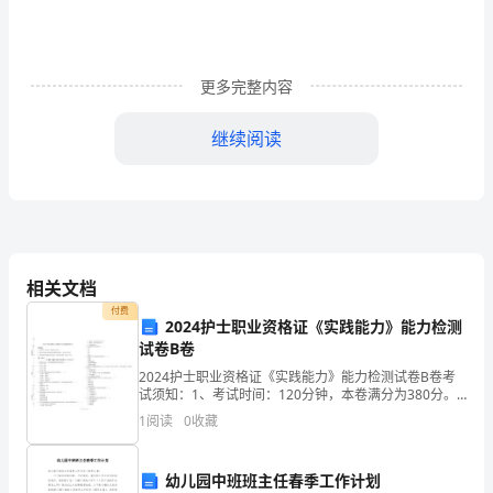
字）
尊
敬
更多完整内容
的
继续阅读
领
导：
您
好，
相关文档
首
付费
2024护士职业资格证《实践能力》能力检测
先
试卷B卷
感
2024护士职业资格证《实践能力》能力检测试卷B卷考
试须知：1、考试时间：120分钟，本卷满分为380分。
2、请首先按要求在试卷的指定位置填写您的姓名、准考
谢
1
阅读
0
收藏
证号等信息。 3、请仔细阅读各种题目的回答
此致
您
敬礼！
幼儿园中班班主任春季工作计划