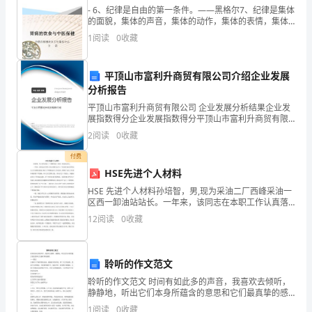
方
- 6、纪律是自由的第一条件。——黑格尔7、纪律是集体
的面貌，集体的声音，集体的动作，集体的表情，集体
法
的信念。——马卡连柯8、我们现在必须完全保持党的纪
1
阅读
0
收藏
律，否则一切都会陷入污泥中。——马克思9、学校没
在
平顶山市富利升商贸有限公司介绍企业发展
托
分析报告
福
平顶山市富利升商贸有限公司 企业发展分析结果企业发
展指数得分企业发展指数得分平顶山市富利升商贸有限
的
公司综合得分说明：企业发展指数根据企业规模、企业
2
阅读
0
收藏
创新、企业风险、企业活力四个维度对企业发展情况进
写
行评
付费
HSE先进个人材料
作
ofresemblance.
HSE 先进个人材料孙培智，男,现为采油二厂西峰采油一
过
区西一卸油站站长。一年来，该同志在本职工作认真落
实公司、厂部及作业区各项安全工作部暑及要求,树立了
12
阅读
0
收藏
程
牢固的安全工作意识 ,明确了安全工作重在落实的工
中，
聆听的作文范文
比
聆听的作文范文 时间有如此多的声音，我喜欢去倾听，
静静地，听出它们本身所蕴含的意思和它们最真挚的感
喻
情。 ——题记 在倾听中了解事物的真谛，通晓时间的哲
1
阅读
0
收藏