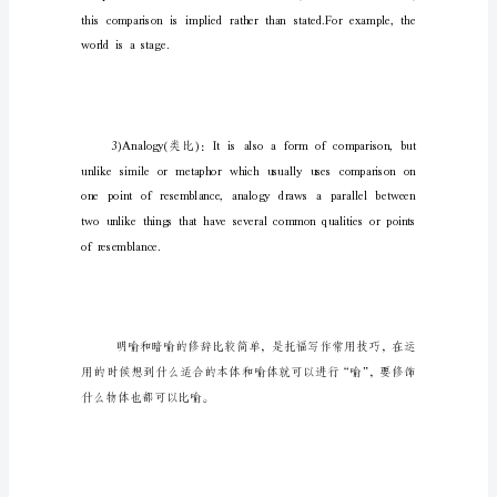
辞
方
法
如
何
能
让
fromafarcountry.
托
福
写
作