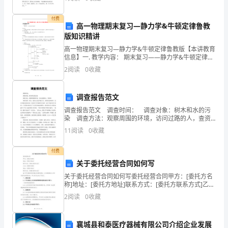
理，明了人生的道理，思索宇宙的奥秘。在静静的倾听
是
中
付费
托
高一物理期末复习—静力学&牛顿定律鲁教
什么物体也都可以比喻。
版知识精讲
福
高一物理期末复习—静力学&牛顿定律鲁教版【本讲教育
信息】一. 教学内容： 期末复习——静力学&牛顿定律知
写
识重点：1、理解力的基本概念，掌握力的分解与力的合
2
阅读
0
收藏
成为互逆运算，会利用平行四边形进行力的合
作
常
调查报告范文
调查报告范文 调查时间： 调查对象：树木和水的污
用
染 调查方法：观察周围的环境，访问过路的人，查资
料 调查过程：首先，我们去金色华庭小区，那里的花
11
阅读
0
收藏
技
草树木，还有清澈见底的河水，但我们不知道树木在减
巧，
付费
关于委托经营合同如何写
也
关于委托经营合同如何写委托经营合同甲方：[委托方名
称]地址：[委托方地址]联系方式：[委托方联系方式]乙
是
方：[经营方名称]地址：[经营方地址]联系方式：[经营方
2
阅读
0
收藏
联系方式]鉴于甲方拥有特定的商业资源和经
非
常
襄城县和泰医疗器械有限公司介绍企业发展