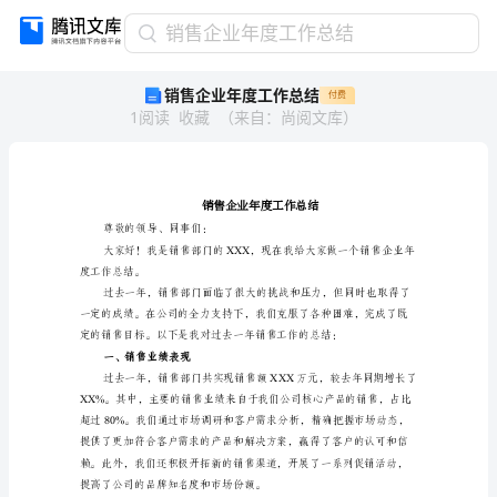
销
销售企业年度工作总结
售
销售企业年度工作总结
付费
企
1
阅读
收藏
（
来自
：
尚阅文库
）
业
年
度
工
作
总
尊敬的领导、同事们：
结