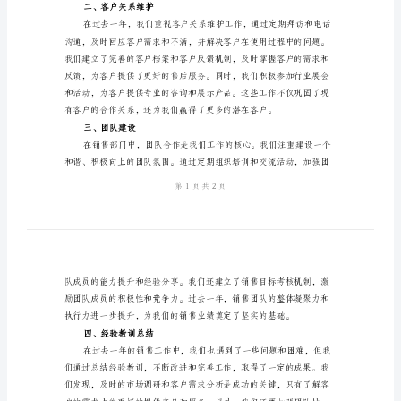
度工作总结。
销
售
企
业
一、销售业绩表现
年
度
工
作
总
结
尊
提高了公司的品牌知名度和
敬
二、客户关系维护