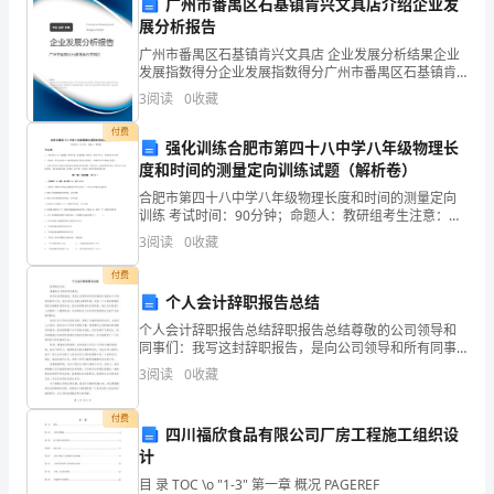
广州市番禺区石基镇肯兴文具店介绍企业发
销
变化。
展分析报告
售
广州市番禺区石基镇肯兴文具店 企业发展分析结果企业
发展指数得分企业发展指数得分广州市番禺区石基镇肯
企
兴文具店综合得分说明：企业发展指数根据企业规模、
3
阅读
0
收藏
企业创新、企业风险、企业活力四个维度对企业发展情
况进
业
付费
强化训练合肥市第四十八中学八年级物理长
年
度和时间的测量定向训练试题（解析卷）
为公司的发展贡献更大的力量。
合肥市第四十八中学八年级物理长度和时间的测量定向
度
谢谢大家！
训练 考试时间：90分钟；命题人：教研组考生注意：
1、本卷分第I卷（选择题）和第Ⅱ卷（非选择题）两部
工
3
阅读
0
收藏
分，满分100分，考试时间90分钟2、答卷前，考生务
付费
作
个人会计辞职报告总结
总
个人会计辞职报告总结辞职报告总结尊敬的公司领导和
同事们：我写这封辞职报告，是向公司领导和所有同事
结。
表示我将在不久的将来离开公司。我正式向公司提出辞
3
阅读
0
收藏
职申请，这是一个令我非常痛苦但经过慎重考虑的决
过
定。经过深
付费
四川福欣食品有限公司厂房工程施工组织设
去
计
一
目 录 TOC \o "1-3" 第一章 概况 PAGEREF