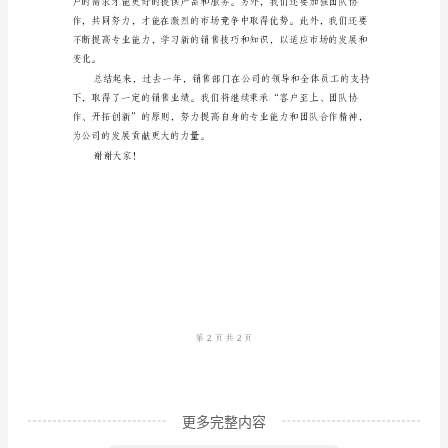
的
领
导、
同
事
们：
大
三、团队建设
家
好！
我
是
销
售
更多完整内容