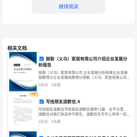
部
继续阅读
门
的
XXX，
现
相关文档
在
丽勒（义乌）家居有限公司介绍企业发展分
四、经验教训总结
析报告
我
丽勒（义乌）家居有限公司 企业发展分析结果企业发展
给
指数得分企业发展指数得分丽勒（义乌）家居有限公司
综合得分说明：企业发展指数根据企业规模、企业创
3
阅读
0
收藏
大
新、企业风险、企业活力四个维度对企业发展情况进行
评价。
付费
家
写给朋友道歉信_6
做
写给朋友道歉信写给朋友道歉信通用15篇 在平日里，
道歉信对我们来说并不陌生，道歉信在写作上具有一定
一
的格式要求。你知道道歉信怎样才能写的好吗？下面是
4
阅读
0
收藏
小编整理的写给朋友道歉信，希望能够帮助到大家。
个