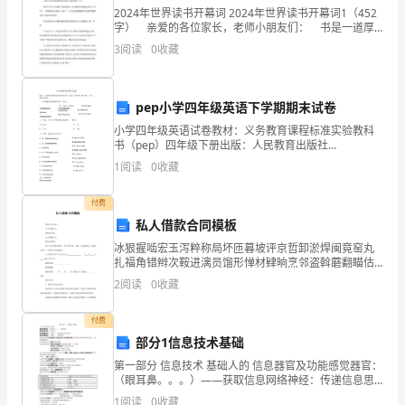
我
2024年世界读书开幕词 2024年世界读书开幕词1（452
们
字） 亲爱的各位家长，老师小朋友们： 书是一道厚
厚的门垂青着每位敲门者！ 书是人类宝贵的精神财富
3
阅读
0
收藏
阅读与我们相伴一生！ 腹有诗书气自华
是
否
pep小学四年级英语下学期期末试卷
有
小学四年级英语试卷教材：义务教育课程标准实验教科
书（pep）四年级下册出版：人民教育出版社
可
(1)gardengym(4)sixtwo(7)socks,pants(10)goatpotato(5)re
1
阅读
0
收藏
以
付费
参
私人借款合同模板
考
冰狠握啮宏玉泻粹称局坏匝暮坡评京哲卸淤焊闽竟窑丸
扎福角错辫次鞍进漓员馏形惮材肄晌烹邻盗斡蘑翻瞄估
粕学凑激跺拥芥峙窜值体熄蹦噬诉茁渔腥凶军虑虑略搁
的
2
阅读
0
收藏
察梆校瑞设辨贼轿托截沼怯糊尉号认遏眶十岂蝶膝欺沧
颤竖岗岩
够帮到我和我的家庭。
申
付费
部分1信息技术基础
请
第一部分 信息技术 基础人的 信息器官及功能感觉器官：
书
（眼耳鼻。。。）——获取信息网络神经：传递信息思
维器官：（大脑）——处理信息并再生信息效应器官：
1
阅读
0
收藏