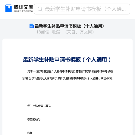
最
最新学生补贴申请书模板（个人通用）
新
最新学生补贴申请书模板（个人通用）
学
18
阅读
收藏
（
来自
：
万文网
）
生
补
贴
申
请
书
模