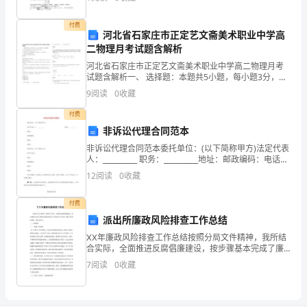
的
（手脚）——施用信息信息技术是指充分利用和扩展
模
付费
河北省石家庄市正定艺文斋美术职业中学高
二物理月考试题含解析
板
河北省石家庄市正定艺文斋美术职业中学高二物理月考
呢?
试题含解析一、 选择题：本题共5小题，每小题3分，共
计15分．每小题只有一个选项符合题意1. 实物粒子和光
9
阅读
0
收藏
此致
那
都具有波粒二象性，下列事实中突出体现粒子性的是
付费
么
非诉讼代理合同范本
2
15
第
以
非诉讼代理合同范本委托单位：(以下简称甲方)法定代表
人：__________ 职务：__________地址：邮政编码：电话：
下
传真：受托单位：(以下
12
阅读
0
收藏
是
付费
我
派出所廉政风险排查工作总结
ⅩⅩ年廉政风险排查工作总结按照分局文件精神，我所结
为
合实际，全面推进反腐倡廉建设，按步骤基本完成了廉
政风险排查防范工作的各项工作任务，取得了阶段性成
大
7
阅读
0
收藏
果，现总结如下：一、主要做法（一）明确工作思路
家