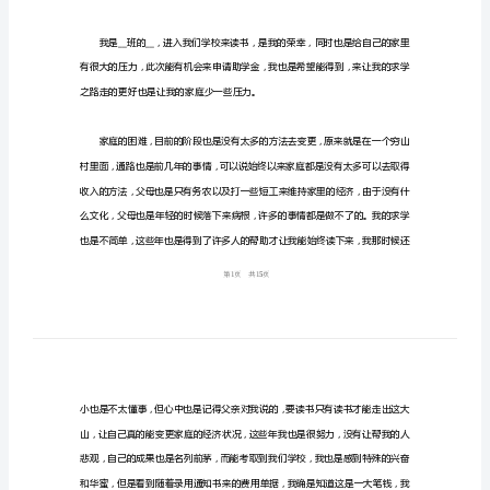
板
（个
人
通
学生补贴申请书篇1
用）
最
敬重的领导：
新
学
生
您好！
补
贴