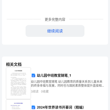
好
的
更多完整内容
贫
继续阅读
困
生
个
人
相关文档
补
贴
幼儿园中班教室随笔_1
们家庭真的无法去承受。
幼儿园中班教室随笔 幼儿园教育的质量关系到儿童未来
申
的终身幸福与发展，同时也与国民素质整体提升直接相
关。以下是小编为大家整理的幼儿园中班教室随笔，给
请
3
阅读
0
收藏
大家作为参考，欢迎阅读!幼儿园中班教室随笔1
书
2024年世界读书开幕词（精编）