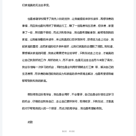
申
请
之路走的更好也是让我的家庭少一些压力。
书
模
板
（个
人
通
用）
对
于
1
15
第
一
份