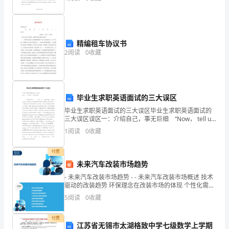
作
职权正确行使，根据《中华人民共
中有所收获，
计
5
划
精编租车协议书
应用知识解决某些实际问题。
2
阅读
0
收藏
的
二、存在的不足和问题
要
1
求，
毕业生求职英语面试的三大误区
我
毕业生求职英语面试的三大误区毕业生求职英语面试的
三大误区误区一：介绍自己，事无巨细 “Now， tell us
从
something about yourself.”这是
1
阅读
0
收藏
各
付费
方
未来汽车改装市场趋势
- 未来汽车改装市场趋势 - - 未来汽车改装市场概述 技术
面
驱动的改装趋势 环保理念在改装市场的体现 个性化需求
对改装市场的影响 智能化改装的发
严
5
阅读
0
收藏
格
付费
江苏省无锡市太湖格致中学七级数学上学期