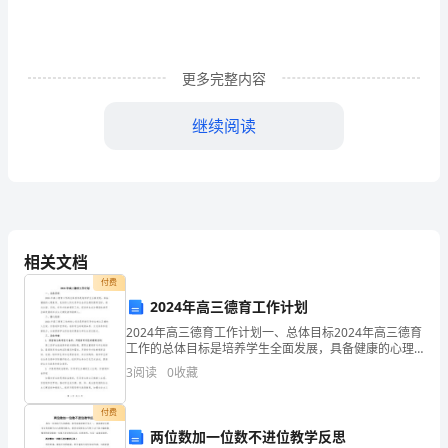
担
任
更多完整内容
高
继续阅读
二
并认真细致地做好查漏补缺工作。
（9,12）
个人工作总结
班
的
高二化学备课组冯
相关文档
化
：萍
付费
学
2024年高三德育工作计划
第二篇：高二化学教学工作总结
2024年高三德育工作计划一、总体目标2024年高三德育
教
工作的总体目标是培养学生全面发展，具备健康的心理
素质、良好的人际关系和社会责任感的德育目标。通过
学
3
阅读
0
收藏
本学期我担任高二
全面、系统、有针对性的德育工作，促进学生成为德智
工
8102
付费
两位数加一位数不进位教学反思