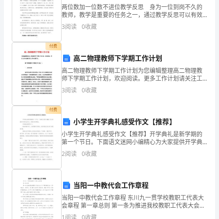
作，
12
两位数加一位数不进位教学反思 身为一位到岗不久的
为
教师，教学是重要的任务之一，通过教学反思可以有效
提升自己的教学能力，教学反思要怎么写呢？以下是小
本学期的教学做以下几点的总结：
3
阅读
0
收藏
编收集整理的两位数加一位数不进位教学反思，仅供参
适
考，大
一、采取的措施：
付费
应
高二物理教师下学期工作计划
1
新
高二物理教师下学期工作计划为您编辑整理高二物理教
师下学期工作计划，欢迎阅读。更多工作计划请关注工
课
作计划栏目。 高二物理教师下学期工作计划(一) 一、
3
阅读
0
收藏
指导思想 新的学年我们要积极学习中华人民共和国
程
2
付费
改
小学生开学典礼感受作文【推荐】
考所要求的内容。
革
小学生开学典礼感受作文【推荐】开学典礼是新学期的
第一个节日。下面语文迷网小编精心为大家提供开学典
礼的作文，希望对你有帮助。开学典礼感受作文一：新
下
3
2
阅读
0
收藏
的学期开学了，每学期的开学典礼，都在胡校长的主持
下如期进
教
高。
当阳一中教代会工作章程
学
当阳一中教代会工作章程 东川九一贯学校教职工代表大
4
工
会章程 第一章总则 第一条为推进我校教职工代表大会
（以下简称教代会）工作规范化、程序化，保证教代会
1
阅读
0
收藏