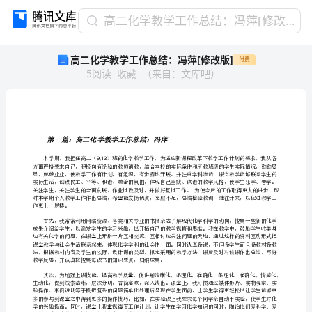
高
高二化学教学工作总结：冯萍[修改版]
二
高二化学教学工作总结：冯萍[修改版]
付费
化
5
阅读
收藏
（
来自
：
文库吧
）
学
教
学
工
作
第一篇：高二化学教学工作总结：冯萍
总
9,12
结：