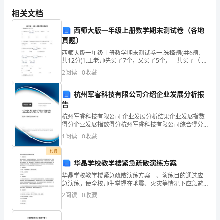
经
相关文档
历
西师大版一年级上册数学期末测试卷（各地
了
真题）
为
西师大版一年级上册数学期末测试卷一.选择题(共6题，
共12分)1.王老师先买了7个，又买了5个，一共买了（ ）
期
个球。 A.2 B.12 C.10
2
阅读
0
收藏
三
杭州军睿科技有限公司介绍企业发展分析报
周
告
杭州军睿科技有限公司 企业发展分析结果企业发展指数
的
得分企业发展指数得分杭州军睿科技有限公司综合得分
说明：企业发展指数根据企业规模、企业创新、企业风
紧
1
阅读
0
收藏
险、企业活力四个维度对企业发展情况进行评价。该企
业的
张
付费
华晶学校教学楼紧急疏散演练方案
学
华晶学校教学楼紧急疏散演练方案一、演练目的通过应
急演练，使全校师生掌握在地震、火灾等情况下应急避
习
险的正确方法，熟悉地震、火灾等紧急情况发生时我校
2
阅读
0
收藏
紧急疏散的程序和线路，确保在应急时，我校应急工作
和
能快速、