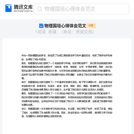
物
物理国培心得体会范文
理
物理国培心得体会范文
付费
国
1
阅读
收藏
（
来自
：
贤阅文档
）
培
心
得
体
会
验，也得到了成长和启发。
范
文