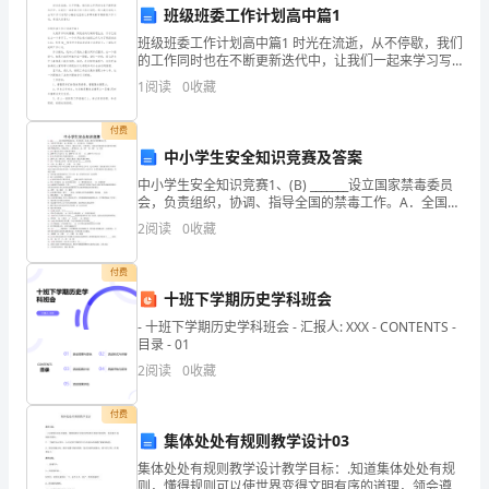
丰
班级班委工作计划高中篇1
富
班级班委工作计划高中篇1 时光在流逝，从不停歇，我们
的工作同时也在不断更新迭代中，让我们一起来学习写
的
工作计划吧。那么我们该怎么去写工作计划呢?小编在这
1
阅读
0
收藏
里给大家带来新学期班委工作计划，希望大家喜欢
活
付费
动，
中小学生安全知识竞赛及答案
中小学生安全知识竞赛1、(B) _______设立国家禁毒委员
收
会，负责组织，协调、指导全国的禁毒工作。A．全国人
大常委会 B．国务院 C．公安部 D．全国政协2/、(A)申
2
阅读
0
收藏
获
请大型客车、牵引车、城市
了
付费
十班下学期历史学科班会
很
- 十班下学期历史学科班会 - 汇报人: XXX - CONTENTS -
目录 - 01
多
2
阅读
0
收藏
知
付费
识
集体处处有规则教学设计03
和
集体处处有规则教学设计教学目标：.知道集体处处有规
则，懂得规则可以使世界变得文明有序的道理，领会遵