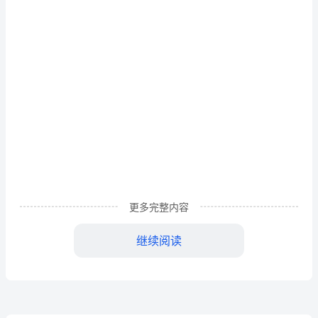
作
趣。
为
一
名
物
理
发展和应用。
国
培
造，为祖国和人民的幸福做出应有的贡献。
更多完整内容
的
继续阅读
学
生，
我