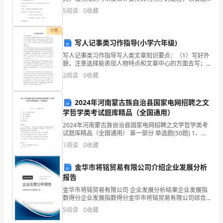
体
守 规则的重要性。. 了解作为小学生、小公民在日常的学
5
阅读
0
收藏
习与生活中必须遵守的规章制度。.制定班级公约，能
验，
付费
也
写人记事类习作指导(小学六年级)
写人记事类习作指导写人类文章知识要点：（1）写好外
得
貌，注意选择能表现人物特点和文章中心的方面去写；
（2）写好动作，选择能突出表现中心和人物特点的方面
到
2
阅读
0
收藏
去写，用词要简洁、准确；（3）写好心理活动，可以直
接
了
2024年河南蒙古族自治县国家电网招聘之文
成
学哲学类考试题库精品（全国通用）
2024年河南蒙古族自治县国家电网招聘之文学哲学类考
长
试题库精品（全国通用） 第一部分 单选题(50题) 1、
《女神》中的多数诗篇写于（）A.”五四“高潮时期B.”五四
和
1
阅读
0
收藏
“退潮时期C.”五四“前夕D
启
金华市将铭贸易有限公司介绍企业发展分析
报告
发。
金华市将铭贸易有限公司 企业发展分析结果企业发展指
首
数得分企业发展指数得分金华市将铭贸易有限公司综合
得分说明：企业发展指数根据企业规模、企业创新、企
5
阅读
0
收藏
先，
业风险、企业活力四个维度对企业发展情况进行评价。
该企