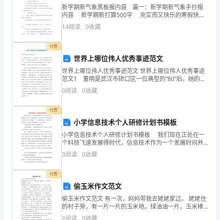
理
新学期新气象黑板报内容 篇一：新学期新气象手抄报
内容 新学期新打算500字 充实而又快乐的寒假快要
的
结束了，新的学期也就马上要到了，为了在新的一学期
14
阅读
0
收藏
里能取得更好的成绩，在新学期来临之际,我
想
付费
象，
世界上哪位伟人优秀事迹范文
体
世界上哪位伟人优秀事迹范文 世界上哪位伟人优秀事迹
范文1 董明是武汉市硚口区一位典型的“80”后，她的梦
会
想是当一名跳水运动员，6岁时被湖北省跳水队选中。正
六、教师小结：
0
阅读
0
收藏
当她对未来充满憧憬时，却不幸在1995年9岁
诗
付费
达了诗人积极乐观的生活态度。
人
小学信息技术个人研修计划书模板
七、布置作业：研讨与练习一。
小学信息技术个人研修计划书模板 我们现在正处在一
所
个科技飞速发展得时代，信息技术作为一个发展时间并
八、板书设计：
不太长，同时更新速度又非常快的学科，要求我们信息
表
3
阅读
0
收藏
技术教师应该做好自己的规划，一步一步的踏实发展
达
付费
偷玉米作文范文
的
偷玉米作文范文 有一次，妈妈带我去姥姥家过。 姥姥住
思
的村子旁，有一片一片的玉米地。绿油油一片，玉米棒
大，颗粒饱满，十分诱人。 姥姥家没有农田，所以玉米
2
阅读
0
收藏