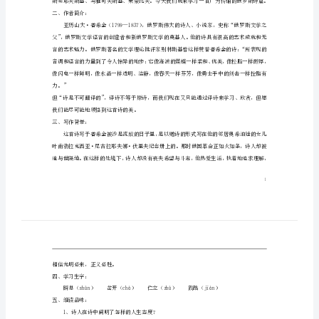
2、
《外
3、
4、
国
教学重点：目标1.
诗
教学难点：目标2.
两
教学方法：朗读、研讨。
课型：新授课。
首》
课时数：2课时。
精
教学过程：
第一课时：
品
一、导入新课：
教
案
二、作者简介：
语