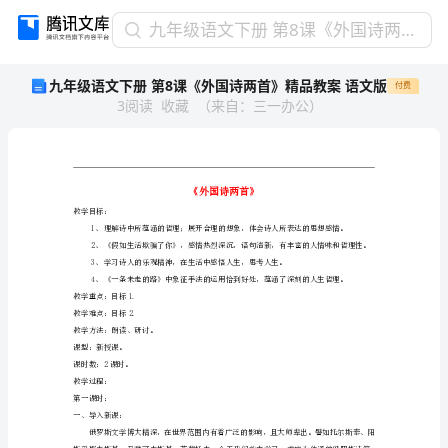
九
九年级语文下册 第8课《外国诗两首》精品教案 语文版
年
九年级语文下册 第8课《外国诗两首》精品教案 语文版
付费
级
3
阅读
收藏
（
来自
：
三一办公
）
语
文
下
册
第
8
教学目标：
1、
课