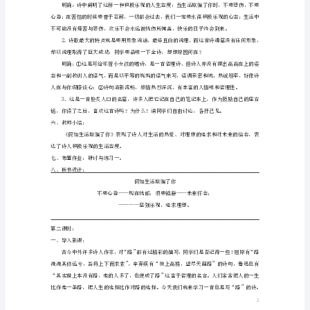
文
版
《外
力。”
国
诗
我们能尽可能地领悟到这首诗的美。
两
三、写作背景：
首》
教
学
目
标：
理