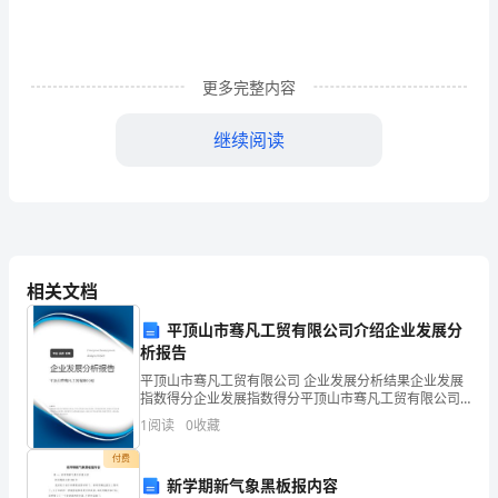
解
诗
更多完整内容
中
继续阅读
所
相信光明必来，正义必胜。
蕴
四、学习生字：
涵
的
五、细读品味：
相关文档
哲
1、诗人在诗中阐明了怎样的人生态度？
平顶山市骞凡工贸有限公司介绍企业发展分
理；
析报告
展
平顶山市骞凡工贸有限公司 企业发展分析结果企业发展
指数得分企业发展指数得分平顶山市骞凡工贸有限公司
综合得分说明：企业发展指数根据企业规模、企业创
开
1
阅读
0
收藏
新、企业风险、企业活力四个维度对企业发展情况进行
评价。
合
付费
新学期新气象黑板报内容