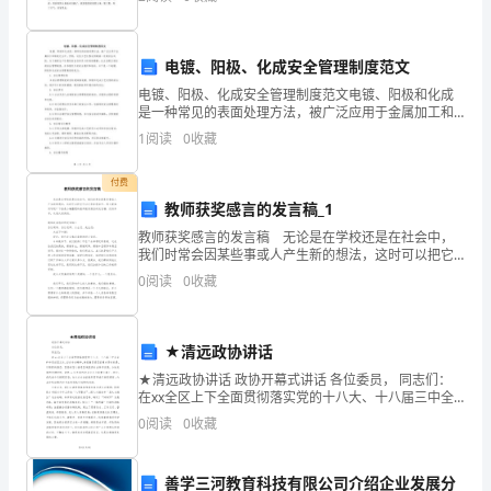
想
只能在外面买。有一天中午，烈日炎炎，我溜了出去，
第二课时：
来
感
一、导入新课：
电镀、阳极、化成安全管理制度范文
情。
电镀、阳极、化成安全管理制度范文电镀、阳极和化成
是一种常见的表面处理方法，被广泛应用于金属加工和
《假
制造行业中。然而，这些工艺过程也伴随着一定的安全
1
阅读
0
收藏
风险。为了确保生产过程的安全性和员工的身体健康，
如
企业应建
付费
生
教师获奖感言的发言稿_1
活
教师获奖感言的发言稿 无论是在学校还是在社会中，
我们时常会因某些事或人产生新的想法，这时可以把它
可以记录在感言中。那么要如何写呢？下面是小编整理
欺
0
阅读
0
收藏
的教师获奖感言的发言稿，仅供参考，欢迎大家阅读。
教
骗
了
★清远政协讲话
★清远政协讲话 政协开幕式讲话 各位委员， 同志们：
你》，
在xx全区上下全面贯彻落实党的十八大、十八届三中全
会和市委四届三次、四次全会精神，抢抓撤县设区的重
0
阅读
0
收藏
感
大历史机遇，以崭新
情
善学三河教育科技有限公司介绍企业发展分