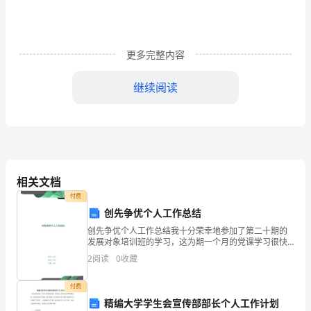
转
眼
就
更多完整内容
过
继续阅读
去
了，
在
第四，付出才有收获。
这
相关文档
短
付费
创先争优个人工作总结
短
创先争优个人工作总结我十分荣幸地参加了第二十期的
发展对象培训班的学习，这为期一个月的党课学习很快
的
就结束了，我在这次的学习中受益匪浅，学到了很多知
2
阅读
0
收藏
识，充实了自己。学习期间，我从端正自己的学习态度
一
做起，以
付费
个
就会很辛苦了，而且家中还有六
精编大学学生会宣传部部长个人工作计划