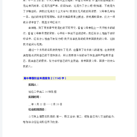
寒
假
第二，创新注入新活力。
社
会
实
践
父亲确实有经商头脑。
报
第三，诚信是成功的根本。
告
1（1330
字）
寒
假
一