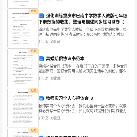
动起来参加到民主评议基层站所活动中，并安排部署党
深。
政办、农业
__年1月22日——2月20日
付费
强化训练重庆市巴南中学数学人教版七年级
通
社会实践活动：
下册数据的收集、整理与描述同步练习试卷（解
过
析版含答案）
重庆市巴南中学数学人教版七年级下册数据的收集、整
理与描述同步练习 考试时间：90分钟；命题人：教研组
这
考生注意：1、本卷分第I卷（选择题）和第Ⅱ卷（非选择
1
阅读
0
收藏
增加社会经验实践经历及收获：
题）两部分，满分100分，考试时间90分钟2、答
个
付费
离婚赔偿协议书范本
寒
离婚补偿合同书范本 在我们平凡的平常里，多种合同
假
屡屡浮现，签订合同可以解决现实生活中的纠纷。那么
什么样的合同才是有效的呢？下面是xx为人们收集的，
1
阅读
0
收藏
的
仅供参照，人们一起来看看吧。 男方合同人：_
社
付费
教师实习个人心得体会_3
会
教师实习个人心得体会 我们心里有一些收获后，就很
有必要写一篇心得体会，如此就可以提升我们写作能力
实
了。那么心得体会该怎么写？想必这让大家都很苦恼
1
阅读
0
收藏
吧，下面是小编为大家整理的教师实习个人心得体会，
践
希望对大
付费
使