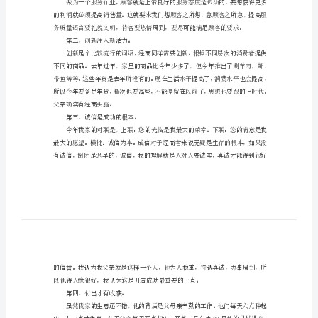
高
中
寒
假
社
会
实
践
报
告
第一，服务态度至关重要。
高
中