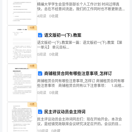
多
精编大学学生会宣传部部长个人工作计划 时间过得真
快，总在不经意间流逝，我们的工作同时也不断更新迭
月
代，来为以后的工作做一份计划吧。什么样的工作计划
4
阅读
0
收藏
才是好的工作计划呢?下面是 ___网收集的大学学生会
里
付费
我
语文版初一(下).教案
我才能问心无愧。
语文版初一(下).教案第一篇：语文版初一(下).教案 【第
体
一单元】 单元目标
_________________________________________________
会
0
阅读
0
收藏
到
付费
商铺租赁合同有哪些注意事项_怎样订
我的人。
很
商铺租赁合同有哪些注意事项_怎样订 商铺租赁合同有哪
多，
些注意事项 商铺租赁合同有以下注意事项： 1.出租人
的主体资格。房屋是不动产，房屋出租人必须具有房屋
0
阅读
0
收藏
高中寒假社会实践报告2（1145字）
的所有权或者使用权，如果是所有权人，应依法取
感
付费
实践人：
受
民主评议动员会主持词
也
延边二中高二16班张程
民主评议动员会主持词同志们：现在开始开会，本次会
议，是经镇党政联席会议研究决定召开的。会议的目
很
实践时间：
的，就是动员全镇各村民委员会、镇干部职工，积极行
10
阅读
0
收藏