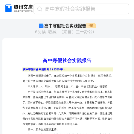
高
高中寒假社会实践报告
中
高中寒假社会实践报告
付费
寒
6
阅读
收藏
（
来自
：
三一办公
）
假
社
会
实
践
报
高中寒假社会实践报告1（1330字）
告