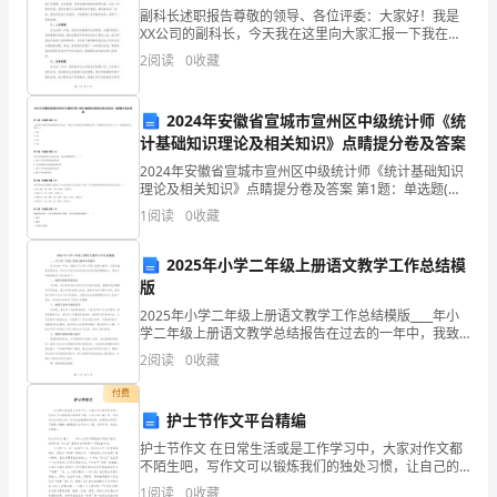
们
副科长述职报告尊敬的领导、各位评委：大家好！我是
哦！
XX公司的副科长，今天我在这里向大家汇报一下我在过
去一年的工作情况。一、工作概述过去一年，作为公司
2
阅读
0
收藏
的副科长，我积极参与并协助科长完成公司的日常管理
内
和运营
容
2024年安徽省宣城市宣州区中级统计师《统
计基础知识理论及相关知识》点睛提分卷及答案
简
2024年安徽省宣城市宣州区中级统计师《统计基础知识
介：
理论及相关知识》点睛提分卷及答案 第1题：单选题(本
题1分)小区的写字楼月租金的标准差为80元，要估计总
1
阅读
0
收藏
体均值95%的置信区间，希望的允许误差为15
“耳
2025年小学二年级上册语文教学工作总结模
朵
版
长，
2025年小学二年级上册语文教学工作总结模版____年小
学二年级上册语文教学总结报告在过去的一年中，我致
尾
力于小学二年级上册语文教学，全面实施新课程标准，
2
阅读
0
收藏
并专注于提升学生的语言表达和阅读理解能力。现将本
巴
付费
护士节作文平台精编
短，
护士节作文 在日常生活或是工作学习中，大家对作文都
红
不陌生吧，写作文可以锻炼我们的独处习惯，让自己的
厉害。它赢了。
心静下来，思考自己未来的方向。作文的注意事项有许
1
阅读
0
收藏