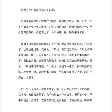
文
(新)
编
者
按：
如
果
大
家
觉
得
内
容