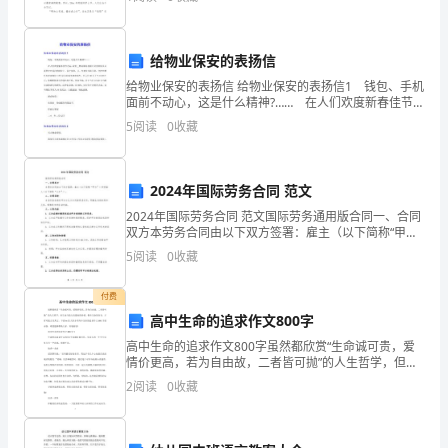
眼
多，你确定会写吗？下面是小编精心整理的护士节作文
睛，
给物业保安的表扬信
白
给物业保安的表扬信 给物业保安的表扬信1 钱包、手机
面前不动心，这是什么精神?…… 在人们欢度新春佳节
毛
之际，我们__物业服务有限公司安防队员认真坚守在各自
5
阅读
0
收藏
的岗位上。各个岗位，人、车来往川流不息，守
衫，
三
2024年国际劳务合同 范文
瓣
2024年国际劳务合同 范文国际劳务通用版合同一、合同
双方本劳务合同由以下双方签署：雇主（以下简称“甲
嘴
方”）和受雇人（以下简称“乙方”）。二、合同目的本合
5
阅读
0
收藏
同旨在规定甲方与乙方之间的劳务关系，明确各方的
儿
付费
胆
高中生命的追求作文800字
高中生命的追求作文800字虽然都欣赏“生命诚可贵，爱
子
情价更高，若为自由故，二者皆可抛”的人生哲学，但生
命乃是人们最初的珍爱。惟有生命的存在，才有可能言
2
阅读
0
收藏
小，
及其它。下面xx给大家分享高中生命的追求作文800
青