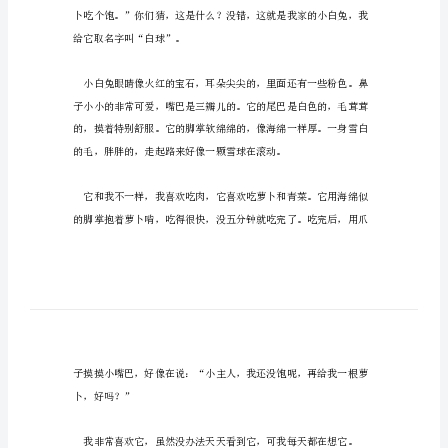
文
有兴趣就读继续看完以下内容吧！
(新)
我
家
的
参考！
小
白
兔
三
年
级
作
给它取名字叫“白球”。