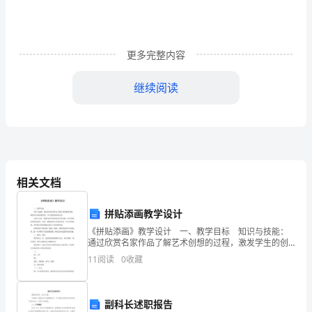
不
错，
更多完整内容
记
继续阅读
得
分
享
卜，好吗？”
给
相关文档
你
的
拼贴添画教学设计
《拼贴添画》教学设计 一、教学目标 知识与技能：
小
通过欣赏名家作品了解艺术创想的过程，激发学生的创
想欲望，学习创想的基本方法。 过程与方法：能够利
老家有一只非常听话的小白兔。
11
阅读
0
收藏
伙
用旧报纸或其它废弃物，经过奇特的创想和处理，
伴
副科长述职报告