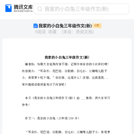
我
我家的小白兔三年级作文(新)
家
我家的小白兔三年级作文(新)
付费
的
5
阅读
收藏
（
来自
：
贤阅文档
）
小
白
兔
三
年
级
作