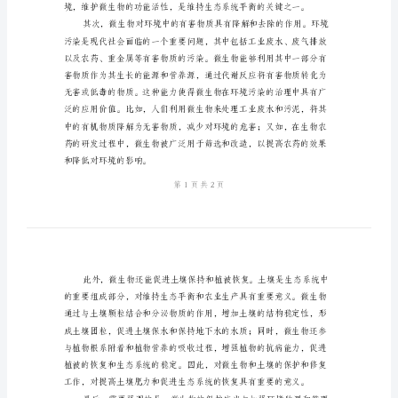
物
与
环
境
保
要意义。
护
微
生
物
是
一
类
存