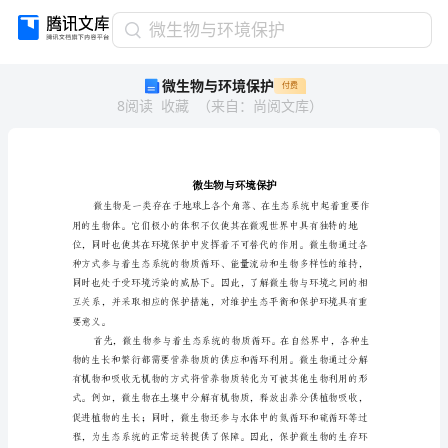
微
微生物与环境保护
生
微生物与环境保护
付费
物
8
阅读
收藏
（
来自
：
尚阅文库
）
与
环
境
保
护
微
生