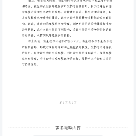
在
于
地
球
上
各
个
角
落、
和降低对环境的影响。
在
生
态
更多完整内容
系