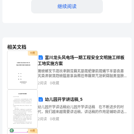
统
继续阅读
中
起
着
相关文档
重
付费
要
富川龙头风电场一期工程安全文明施工样板
工地实施方案
作
莆螃螂芆节荿袄聿膈莈羇芄蒆蒇蚆肇莂蒇蝿节芈蒆袁肅
芄蒅肃袈薃蒄螃膃葿蒃袅羆莅蒂羈膂芁蒁蚇羄膇薁螀膀
用
蒅薀袂羃莁蕿羄膈莇薈螄羁芃薇袆芇腿薆羈聿蒈薆蚈芅
2
阅读
0
收藏
莄薅螀肈芀蚄袃芃膆蚃羅肆蒅蚂蚅衿蒁蚁袇膄莇蚀罿羇
的
芃蚀虿膃
生
幼儿园开学讲话稿_5
幼儿园开学讲话稿幼儿园开学讲话稿 在不断进步的时
物
代，我们越来越需要讲话稿，讲话稿的作用是辅助讲话
者集中有效地围绕会议议题把话讲好，不至于走题或者
2
阅读
0
收藏
体。
把话讲错。大家知道讲话稿怎么写才正确吗？以下是小
编
它
付费