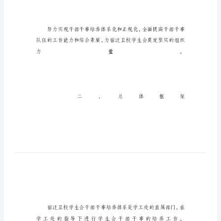
案
学
生
会
干
部
干
事
培
养
方
案