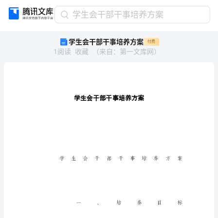
学
学生会干部干事培养方案
生
学生会干部干事培养方案
付费
会
1
阅读
收藏
（
来自
：
第一文库网
）
干
部
干
事
培
养
方