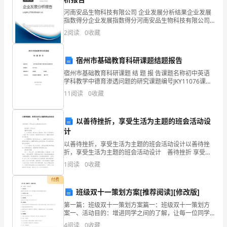
体
河南安品生物科技有限公司 企业发展分析结果企业发展
指数得分企业发展指数得分河南安品生物科技有限公司
系
综合得分说明：企业发展指数根据企业规模、企业创
2
阅读
0
收藏
新、企业风险、企业活力四个维度对企业发展情况进行
评价。
化
宿州市基础教育科研课题结题报告
和
宿州市基础教育科研课题 结 题 报 告课题名称初中英语
正
学科教学中德育渗透问题的研究课题编号JKY11076课题
承担人 刘志强 毛宏萌所在单位萧县教育局教研室 萧县中
11
阅读
0
收藏
学
规
化，
以善待挫折，享受生活为主题的班会活动设
计
全
以善待挫折，享受生活为主题的班会活动设计以善待挫
面
折，享受生活为主题的班会活动设计 善待挫折 享受生
活 【教学目标】 1、认知目标：通过本次主题班会，
1
阅读
0
收藏
使学生了解挫折在人生路上的不可避免性；
提
付费
高
班级双十一策划方案[推荐阅读][修改版]
干
第一篇：班级双十一策划方案篇一：班级双十一策划方
案一、活动目的：增进同学之间的了解，让每一位同学
都融入咱们实验班的温暖大家庭中！二、活动时间、地
部
4
阅读
0
收藏