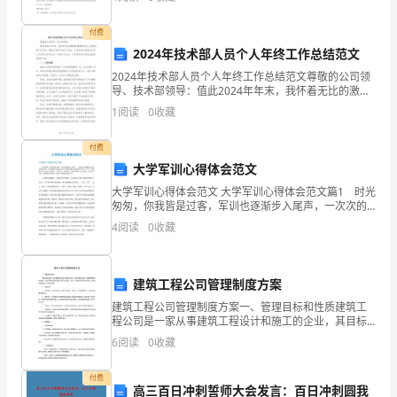
点：20xx年xx月xx日晚xx点于xx。三、活动对象：
干
付费
2024年技术部人员个人年终工作总结范文
事
2024年技术部人员个人年终工作总结范文尊敬的公司领
队
导、技术部领导：值此2024年年末，我怀着无比的激情
和憧憬向您呈上我的年度工作总结。感谢公司给予我这
1
阅读
0
收藏
伍
个机会，让我有机会回顾自己的工作成果并反思过去一
的
付费
大学军训心得体会范文
工
大学军训心得体会范文 大学军训心得体会范文篇1 时光
匆匆，你我皆是过客，军训也逐渐步入尾声，一次次的
作
军姿像是在给军训做倒计时，原本的我们还是站会儿军
4
阅读
0
收藏
姿腿都抬不起来的娇小女子，如今，将筋骨拉开后自带
能
一
力
建筑工程公司管理制度方案
和
建筑工程公司管理制度方案一、管理目标和性质建筑工
程公司是一家从事建筑工程设计和施工的企业，其目标
综
是通过高效、合理的管理和优质的服务，为客户提供最
6
阅读
0
收藏
优质的建筑工程产品及服务。同时,公司要遵守相关的法
律法规
合
付费
高三百日冲刺誓师大会发言：百日冲刺圆我