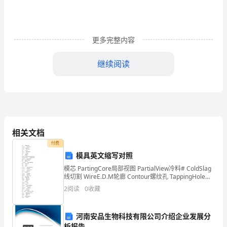
养
目
更多完整内容
标
努
继续阅读
力
实
现
干
相关文档
付费
部
模具英文缩写对照
干
模芯 PartingCore局部视图 PartialView冷料# ColdSlag
线切割 WireE.D.M轮廊 Contour螺纹孔 TappingHole连
事
接件 Fittings斜针
2
阅读
0
收藏
培
河南安品生物科技有限公司介绍企业发展分
养
析报告