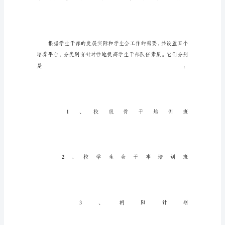
学
生
会
干
部
干
事
培
养
方
案
一、
培