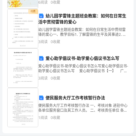
6
阅读
0
收藏
做
付费
做
做
查
索赔
好
好及时调
记录，及时
与
幼儿园学雷锋主题班会教案：如何在日常生
活中贯彻雷锋的爱心
工
幼儿园学雷锋主题班会教案：如何在日常生活中贯彻雷
负责做
值
间查宿
学生之间的
的排查
七、
好
班期
和
矛盾隐患
锋的爱心一、教学目标1. 了解雷锋的生平及其事迹2. 让
作
孩子明确什么是爱心、为什么要有爱心，以及如何表现
3
阅读
0
收藏
爱心3. 培养幼儿的爱心意识和实践能力二、教学重
无
向当
值
领
汇报寝室情
实行
汇报制度
理，及时
天
班
导
况，
零
关
爱心助学倡议书-助学爱心倡议书怎么写
爱心助学倡议书-助学爱心倡议书怎么写爱心助学倡议书-
的
助学爱心倡议书怎么写 爱心助学倡议书【一】 广大
做
对楼
生
教师的培
管
八、
好
层
活
训和
的爱心人士： 义务教育均衡发展是把握农村义务教育
3
阅读
0
收藏
事
事业规律，公平合理地配
情；
做
每
次的寝室
生检查
比
文
寝室的
九、
好
天两
卫
评
和
明
便民服务大厅工作考核暂行办法
值
便民服务大厅工作考核暂行办法 一、考核对象 进驻中心
各单位服务窗口及其工作人员。 二、考核责任单位 各窗
班
选
工作。
口单位的考核工作由中心牵头负责组织实施。 三、考核
1
阅读
0
收藏
期
间