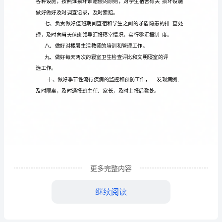
教
师
岗
位
职
责
守
位
按
认真
行
责
脱
做
一、坚
岗
，
时到岗，
履
职
，不得
岗或
一、
坚
关的事情
值
间
酒
工作无
；
班期
禁止喝
守
岗
宿舍管
教师
树立
务意
责任意
耐
更多完整内容
二、作为
理
，要
服
识，
识、
位，
继续阅读
按
教育
细致管
、
理
时