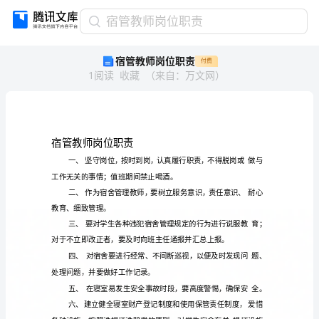
宿
宿管教师岗位职责
管
宿管教师岗位职责
付费
教
1
阅读
收藏
（
来自
：
万文网
）
师
岗
位
职
责
宿
管