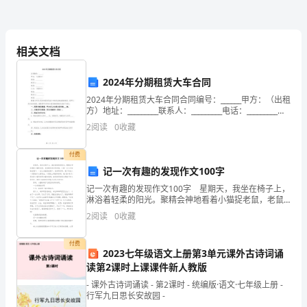
到
对学生各种
宿舍管
规定的行
行说
教育
三、要
违犯
理
为进
服
岗，
相关文档
认
对
立
改
向
任
报并汇总
报
于不
即
正者，要及时
班主
通
上
真
2024年分期租赁大车合同
2024年分期租赁大车合同合同编号：______甲方：（出租
履
对宿舍
行经常
间断
视
便
发
问
四、
要进
、不
巡
，以
及时
现
方）地址：_________联系人：_________电话：_________乙
方：（租赁方）地址：_________联系人：_______
行
2
阅读
0
收藏
职
问
并
做
处理
题，
要
付费
记一次有趣的发现作文100字
责，
记一次有趣的发现作文100字 星期天，我坐在椅子上，
不
寝室
发生安全事故
段
高度警惕
确保安全
五、在
易
时
，要
，
淋浴着轻柔的阳光。聚精会神地看着小猫捉老鼠，老鼠
跑到洞口的时候，小猫一会儿左脸贴在洞口，一会儿右
2
阅读
0
收藏
得
脸贴在洞口。我非常好奇，我下定决心一定要查个水落
石
建立
全寝室财产登
制度
使
保管责任制度
脱
六、
健
记
和
用
，
付费
2023七年级语文上册第3单元课外古诗词诵
读第2课时上课课件新人教版
岗
- 课外古诗词诵读 - 第2课时 - 统编版·语文·七年级上册 -
各种
施
按
损
赔偿的
则
对学生宿舍有关损
设
，
照谁
坏谁
原
，
坏设
或
行军九日思长安故园 -