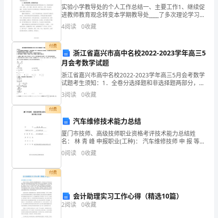
到
实验小学教导处的个人工作总结一、主要工作1、继续促
进教师教育观念转变本学期教导处____了多次理论学习与
打
研讨活动，鼓励中青年教师走进多媒体、运用多媒体，
劲地去找有用的信息。
4
阅读
0
收藏
与现代化教育接轨2、严格执行教学法规，开齐课程，
算
付费
浙江省嘉兴市高中名校2022-2023学年高三5
性
月会考数学试题
的
浙江省嘉兴市高中名校2022-2023学年高三5月会考数学
试题考生须知：1．全卷分选择题和非选择题两部分，全
作
部在答题纸上作答。选择题必须用2B铅笔填涂；非选择
3
阅读
0
收藏
题的答案必须用黑色字迹的钢笔或答字笔写在“
用。
付费
汽车维修技术能力总结
那
厦门市技师、高级技师职业资格考评技术能力总结姓
么
名： 林 青 峰 申报职业(工种)： 汽车维修技师 申 报 等
级 ： 汽车维修技师
0
阅读
0
收藏
什
付费
么
样
会计助理实习工作心得（精选10篇）
2
阅读
0
收藏
的