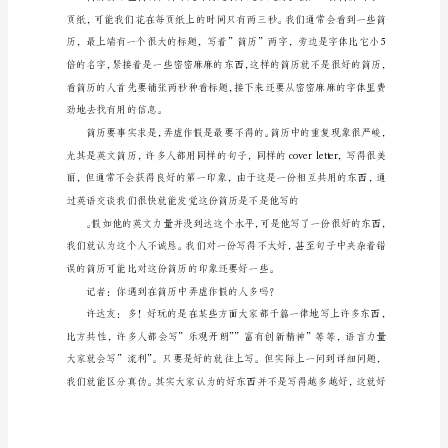
留
不多。
下
记者：在很短的时
深
刻
印
象
一
份
好
的
简
历，
对