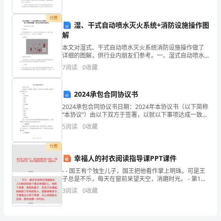
简
付费
湿、干式自动喷水灭火系统+消防设施操作图
历
解
才
本文对湿式、干式自动喷水灭火系统消防设施操作做了
详细的图解，供行业内朋友们参考。一、湿式自动喷水
是
灭火系统1.系统用途用于环境温度不低于4℃，且不高于
7
阅读
0
收藏
70℃的高层建筑、宾馆、医院、剧院、办公楼、仓库、
吸
车
2024承包合同协议书
引
2024承包合同协议书日期：2024年本协议书（以下简称
人
“本协议”）由以下双方于签署，以就以下事项达成一致。
甲方：（公司名称）（地址）（电话）（传真）（电子
5
阅读
0
收藏
的
邮件）乙方：（公司名称）（地址）（电话）（传
简
付费
幸福人的衬衣阅读指导课PPT课件
历？
- - 国王有个独生儿子，国王把他看作掌上明珠。可是王
子总是不乐，每天在窗前呆望天空，消磨时光。 - 第1页/
什
共8页 -
3
阅读
0
收藏
么
样