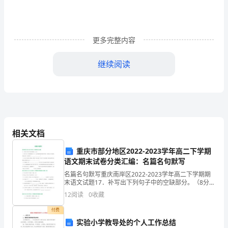
于
找
工
更多完整内容
作
继续阅读
至
关
重
要，
了什么。
相关文档
有
重庆市部分地区2022-2023学年高二下学期
语文期末试卷分类汇编：名篇名句默写
时
名篇名句默写重庆南岸区2022-2023学年高二下学期期
甚
末语文试题17．补写出下列句子中的空缺部分。（8分）
（1）柳宗元的《种树郭橐驼传》中，人们问郭橐驼树种
12
阅读
0
收藏
至
得好的原因，他说树木长寿茂盛不是他的功劳，
付费
起
实验小学教导处的个人工作总结