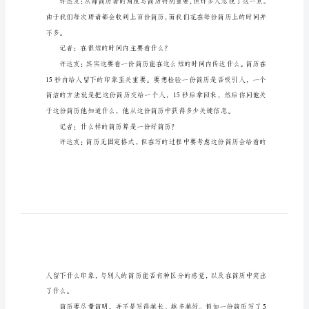
刻
印
象
[001]
好
简
或多或少的启迪。
历
15
给毕业生一些建议？
秒
给
人