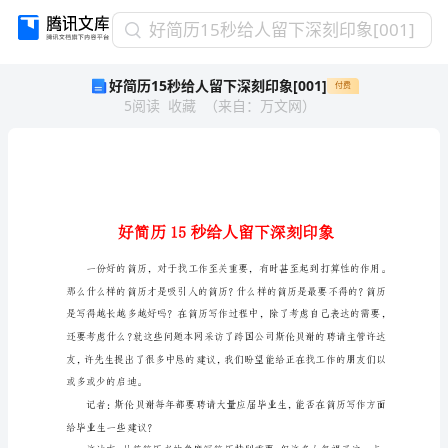
好
好简历15秒给人留下深刻印象[001]
简
好简历15秒给人留下深刻印象[001]
付费
历
5
阅读
收藏
（
来自
：
万文网
）
15
秒
给
人
留
下
深