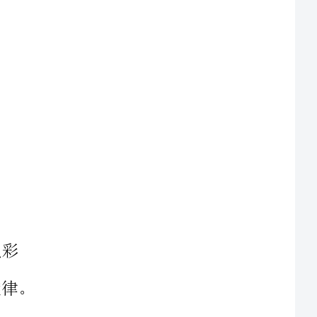
们从微山湖畔走来；敲响震天的锣鼓，
校师生在校党委的正确领导下与时
中取得了历史性的飞跃。我们真诚