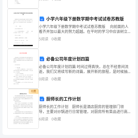
整。那么大家知道正规的教案是怎么写的吗？下面是小
编帮
读。
金元给对方(/按支付违约金)。
小学六年级下册数学期中考试试卷苏教版
小学六年级下册数学期中考试试卷苏教版 向前面的人
甲
八、协议生效时间的约定：
看齐并加以最大的努力超越。在平时的学习中应该树立
一个奋斗目标，一个竞争对手，作为学习的一种动力。
方：，
5
阅读
0
收藏
期中考试来了，yjbys我准备了一套小学六年级下册
男，
必备公司年度计划四篇
年
必备公司年度计划四篇 时间过得真快，总在不经意间流
月
逝，我们又将续写新的诗篇，展开新的旅程，是时候抽
出时间写写计划了。那么你真正懂得怎么制定计划吗？
0
阅读
0
收藏
下面是精心整理的公司年度计划4篇，欢迎阅读，希望
日
付费
出
厨师长的工作计划
生，
厨师长的工作计划 厨师长是酒店厨房的管理部门领
导，主要对炒锅进行日常管理，对厨房所有菜品进行高
现
标准控制等工作，要求具有大餐饮行业炒锅或主管工作
6
阅读
0
收藏
经验，下面是给大家整理的厨师长的工作计划，希望大
住.
家能够喜