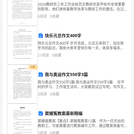
2024教研员三年工作总结范文教研员是学校中非常重要
人
的职务，他们承担着教学改革与教研工作的重任。在过
以上所列婚内全部共同财产的
去的三年里，我一直担任教研员的职务，本文将对我所
实
6
阅读
0
收藏
承担的工作进行总结，分享我在教研工作方面的心得与
体会
用
快乐元旦作文400字
自
快乐元旦作文400字 岁月流逝，元旦又来到了，站在新
愿
岁月的起点，我祝大新年里快乐每一天，收获幸福多
多。 元旦这天，我一早就来到县文联作文班上课，听宁
21
阅读
0
收藏
离
老师讲作文的.写法，今天，宁老师布置的作文题
婚
付费
我与奥运作文550字3篇
移、隐瞒方无权分割该财产。
协
我与奥运作文550字3篇 我与奥运作文550字3篇 在平
六、经济帮助及精神赔偿：
时的学习、工作或生活中，大家都尝试过写吧，写作文
议
可以锻炼我们的独处习惯，让自己的心静下来，思考自
3
阅读
0
收藏
己未来的方向。如何写一篇有思想、有文采的作文
书
范
窦娥冤教案最新精编
文，
窦娥冤教案【集合】窦娥冤教案12篇 作为一位杰出的
教职工，可能需要进行教案编写工作，通过教案准备可
七、违约责任的约定：
阅
以更好地根据具体情况对教学进程做适当的必要的调
5
阅读
0
收藏