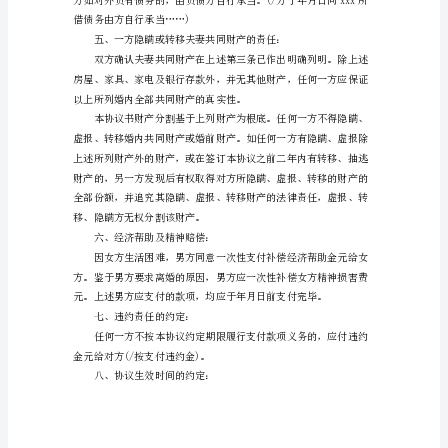
协
三、夫妻共同财产的处理：
议
书
的
次性支付元给女方/男方。
写
法
与
格
式
是
怎
么