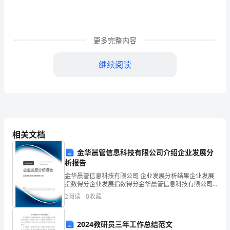
样
写
更多完整内容
的，
下
继续阅读
面
是
fwdq
四、债务的处理：
挑
相关文档
选
金华晨管信息科技有限公司介绍企业发展分
析报告
较
借债务由方自行承当……)
金华晨管信息科技有限公司 企业发展分析结果企业发展
好
指数得分企业发展指数得分金华晨管信息科技有限公司
综合得分说明：企业发展指数根据企业规模、企业创
2
阅读
0
收藏
新、企业风险、企业活力四个维度对企业发展情况进行
的
评价。
个
2024教研员三年工作总结范文