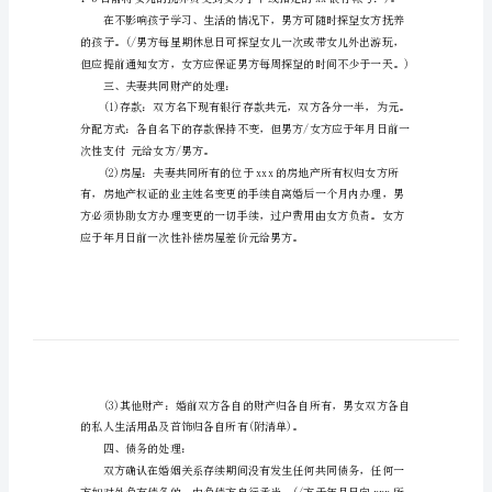
书
个
人
实
用
一、男女双方自愿离婚。
自
二、子女抚养、抚养费及
愿
离
婚
协
议
书