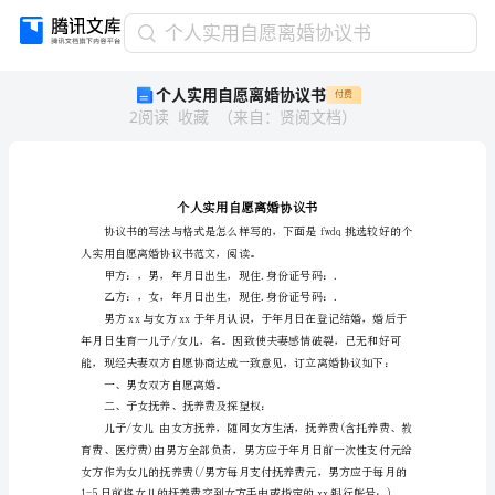
个
个人实用自愿离婚协议书
人
个人实用自愿离婚协议书
付费
实
2
阅读
收藏
（
来自
：
贤阅文档
）
用
自
愿
离
婚
协
人实用自愿离婚协议书范文，阅读。
议