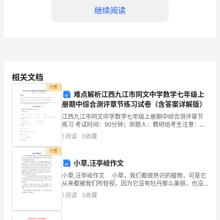
继
继续阅读
续
word
库，
教
C:一般责任
育
D:主要责任
相关文档
付费
答案：D
考
难点解析江西九江市同文中学数学七年级上
册期中综合测评章节练习试卷（含答案详解版）
试
江西九江市同文中学数学七年级上册期中综合测评章节
练习 考试时间：90分钟；命题人：教研组考生注意：
A:机械设备运行情况
1、本卷分第I卷（选择题）和第Ⅱ卷（非选择题）两部
1
阅读
0
收藏
及
分，满分100分，考试时间90分钟2、答卷前，考生务
B:施工进度
付费
参
C:建筑材料质量
小草,汪亭岐作文
D:工人出勤情况
小草,汪亭岐作文 小草，我们都很熟识的植物，可是它
考
从来都被我们所轻视，因为它没有牡丹那么美丽，也没
答案：A
有玫瑰那么芬芳，虽然如此，我却偏爱它，爱它独特而
1
阅读
0
收藏
平凡的美。 小时候的我，经常爱踏过草坪，享受软
答