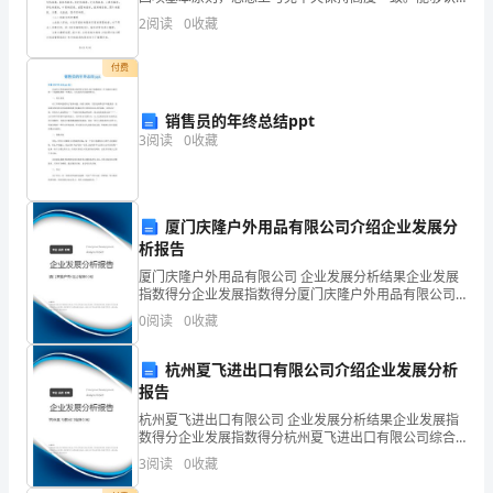
古
真学习我国三代领导人特别是******总书记关于理想信
A:倒顺开关
2
阅读
0
收藏
念、宗旨观念、“三个代表”等重
呼
付费
和
销售员的年终总结ppt
浩
3
阅读
0
收藏
特
市
厦门庆隆户外用品有限公司介绍企业发展分
建
析报告
筑
厦门庆隆户外用品有限公司 企业发展分析结果企业发展
指数得分企业发展指数得分厦门庆隆户外用品有限公司
综合得分说明：企业发展指数根据企业规模、企业创
工
0
阅读
0
收藏
新、企业风险、企业活力四个维度对企业发展情况进行
评价。
程
杭州夏飞进出口有限公司介绍企业发展分析
报告
三
杭州夏飞进出口有限公司 企业发展分析结果企业发展指
类
数得分企业发展指数得分杭州夏飞进出口有限公司综合
得分说明：企业发展指数根据企业规模、企业创新、企
3
阅读
0
收藏
人
业风险、企业活力四个维度对企业发展情况进行评价。
该企