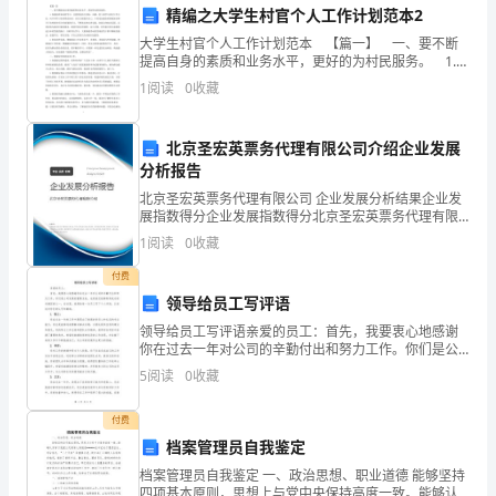
精编之大学生村官个人工作计划范本2
案
竹芭或脚手板。()
大学生村官个人工作计划范本 【篇一】 一、要不断
提高自身的素质和业务水平，更好的为村民服务。 1.加
A:40~130cm
（满
强各种知识的学习，注重理论结合实际，向镇、村干部
1
阅读
0
收藏
B:40~150cm
学习农村工作方法，向书本学习农村理论知识，
分
C:50~150cm
北京圣宏英票务代理有限公司介绍企业发展
D:50~130cm
必
分析报告
答案：C
北京圣宏英票务代理有限公司 企业发展分析结果企业发
展指数得分企业发展指数得分北京圣宏英票务代理有限
刷）
公司综合得分说明：企业发展指数根据企业规模、企业
1
阅读
0
收藏
创新、企业风险、企业活力四个维度对企业发展情况进
内
行评
付费
A:漏电保护
领导给员工写评语
部
B:防水保护
领导给员工写评语亲爱的员工：首先，我要衷心地感谢
培
你在过去一年对公司的辛勤付出和努力工作。你们是公
C:防尘保护
司发展的重要支柱，也是我们能够取得成功的关键因素
5
阅读
0
收藏
D:防火保护
之一。在这里，我想给每一位员工写下个人评语，以表
训
达对你们
答案：A
付费
内
档案管理员自我鉴定
蒙
档案管理员自我鉴定 一、政治思想、职业道德 能够坚持
7.木工机械应安装开关。()
四项基本原则，思想上与党中央保持高度一致。能够认