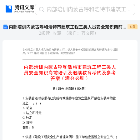
内
内部培训内蒙古呼和浩特市建筑工程三类人员安全知识岗前培训及继续教育考试及参考答案（满分必刷）
部
内部培训内蒙古呼和浩特市建筑工程三类人员安全知识岗前培训及继续教育考试及参考答案（满分必刷）
付费
培
2
阅读
收藏
（
来自
：
万文网
）
训
内
蒙
古
word
库，
呼
和
浩