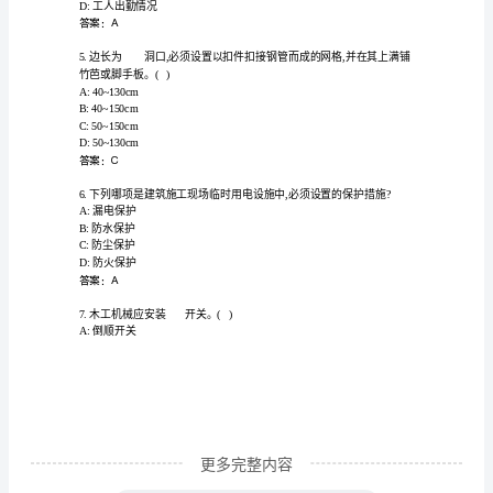
员
B:4
安
C:1
D:2
全
答案：A
知
识
岗
承担()。
A:合同中约定的责任
前
B:全部责任
培
训
及
更多完整内容