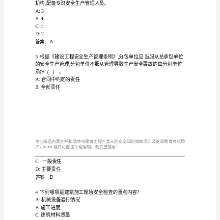
特
市
建
筑
道上。()
A:站立
工
B:站立和行走
程
C:行走
D:堆物
三
答案：B
类
人
机构,配备专职安全生产管理人员。
A:3