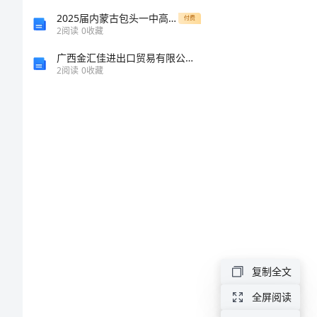
作
2025届内蒙古包头一中高一生物第一学期期末达标检测模拟试题含解析
付费
2
阅读
0
收藏
的
广西金汇佳进出口贸易有限公司介绍企业发展分析报告
2
阅读
0
收藏
影
响
分
析
虚
拟
现
复制全文
实
全屏阅读
对