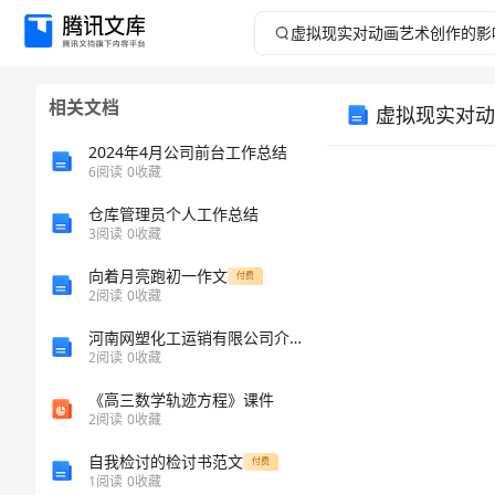
虚
拟
相关文档
虚拟现实对动
现
2024年4月公司前台工作总结
实
6
阅读
0
收藏
仓库管理员个人工作总结
对
3
阅读
0
收藏
动
向着月亮跑初一作文
付费
2
阅读
0
收藏
画
河南网塑化工运销有限公司介绍企业发展分析报告
2
阅读
0
收藏
艺
《高三数学轨迹方程》课件
术
2
阅读
0
收藏
自我检讨的检讨书范文
付费
创
1
阅读
0
收藏