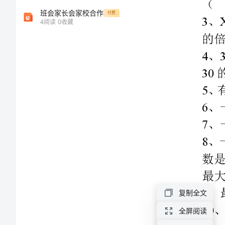
30
的全部因数
册
班会家长会家校合作
付费
4
阅读
0
收藏
数
学
数是（）
第
三
单
12
元
66=
试
复制全文
三判断。
卷
1
全屏阅读
2