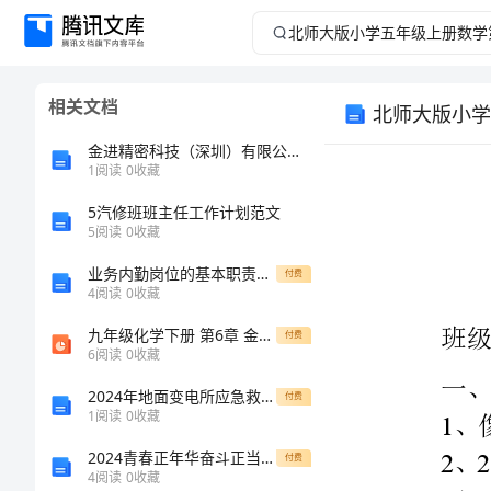
北
师
相关文档
北师大版小学
大
金进精密科技（深圳）有限公司介绍企业发展分析报告
版
1
阅读
0
收藏
5汽修班班主任工作计划范文
小
5
阅读
0
收藏
班
学
业务内勤岗位的基本职责描述范文
付费
4
阅读
0
收藏
一、
填一填
五
九年级化学下册 第6章 金属 6.1 金属材料的物理特性习题课件 （新版）粤教版
付费
6
阅读
0
收藏
2254=100
年
（
2024年地面变电所应急救援预案范文
付费
级
1
阅读
0
收藏
2024青春正年华奋斗正当时心得体会
付费
上
4
阅读
0
收藏