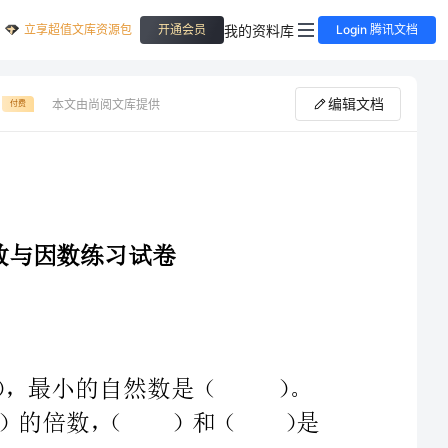
立享超值文库资源包
我的资料库
开通会员
Login 腾讯文档
编辑文档
本文由尚阅文库提供
付费
、像、、、、、……这样的数是（），最小的自然数是（）。
、×中，（）是（）和（）的倍数，（）和（）是
、÷中（、、为非零自然数），（）是（）和（）
（）