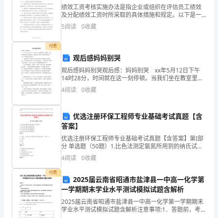
绩效工资考核实施办法是指企业或组织在评估员工绩效
其
及分配绩效工资时所采取的具体措施和规定。以下是一
个常见的绩效工资考核实施办法的范例：1. 绩效指标制
运
5
阅读
0
收藏
定：企业或组织根据具体岗位要求和业务目标制定绩效
指标
营
（2）维持不接受
付费
观后感妈妈别哭
规
观后感妈妈别哭观后感：妈妈别哭 xx年5月12日下午
章
14时28分，时间就在这一刻停顿。当我们坐在教室里上
第三者制约的经营体制；
课的时候，遥远的汶川却发生了剧烈的大地震，一个又
4
阅读
0
收藏
中
一个鲜活的生命消失了。 《妈妈别哭》这部电影
的
优选注册环保工程师专业基础考试真题【含
答案】
各
优选注册环保工程师专业基础考试真题【含答案】第I部
条
分 单选题（50题）1.比色法测定氨氮所用到的纳氏试剂
是指：A: 碘化汞和碘化钾的强碱溶液B: 碘化汞和碘化钾
4
阅读
0
收藏
款，
的强酸溶液C: 氯化汞和氯化钾的强酸溶液
付费
并
2025届云南省昭通市盐津县一中高一化学第
一学期期末学业水平测试模拟试题含解析
申
2025届云南省昭通市盐津县一中高一化学第一学期期末
学业水平测试模拟试题含解析注意事项:1．答题前，考生
请
先将自己的姓名、准考证号码填写清楚，将条形码准确