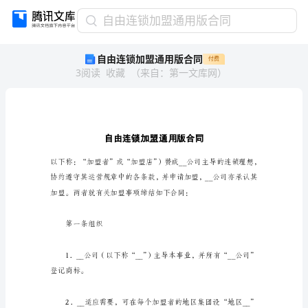
自
自由连锁加盟通用版合同
由
自由连锁加盟通用版合同
付费
连
3
阅读
收藏
（
来自
：
第一文库网
）
锁
加
盟
通
用
版
合