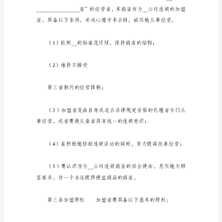
以
下
部分委托给
称：
“加
盟
者”
或
第二条加盟
“加
盟
店”）
赞
成
__