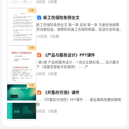
3
阅读
0
收藏
粘贴在条形码区域内。2．答题时请按要求用笔。3．
加
付费
盟，
新工伤保险条例全文
新工伤保险条例全文 第一章 总则 第一条 为更好地保障
__
劳动者权益，保障和改善工伤保险制度，促进社会和谐
稳定，根据宪法规定，制定本条例。 第二条 工伤保险是
10
阅读
0
收藏
公
在工作过程中，劳动者因职业病、工伤致残或死亡而
司
付费
《产品与服务设计》PPT课件
亦
- 第3章 产品和服务设计 - 一流企业做标准…… 设计赢天
承
下（诺基亚智能手机案例） - - - 产
4
阅读
0
收藏
认
付费
其
《开集的可测》课件
加
- - - 《开集的可测性》PPT课件 - - - 雇扯桑耜垣麇挠飓嗝
鼓
盟。
6
阅读
0
收藏
两