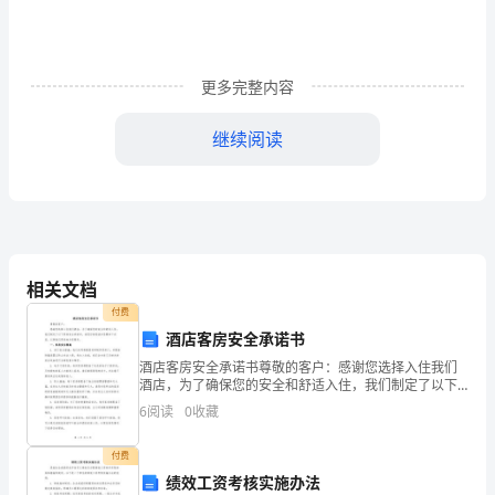
公
司
更多完整内容
主
导
继续阅读
的
连
锁
理
相关文档
付费
想，
酒店客房安全承诺书
协
酒店客房安全承诺书尊敬的客户：感谢您选择入住我们
酒店，为了确保您的安全和舒适入住，我们制定了以下
约
客房安全承诺书。请您仔细阅读并签署如下内容，以便
6
阅读
0
收藏
我们更好地为您服务。一、客房安全措施1. 房门安全措
遵
施：
付费
守
绩效工资考核实施办法