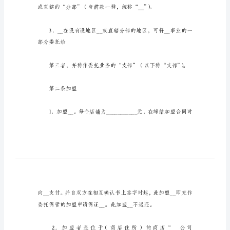
同
自
由
连
第一条组织
锁
加
盟
登记商标。
通
用
版
合
同