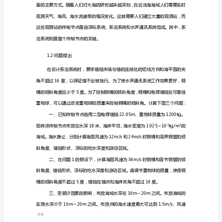
着
我
国
经
济
崛
起，
陆
地
自
然
资料
资