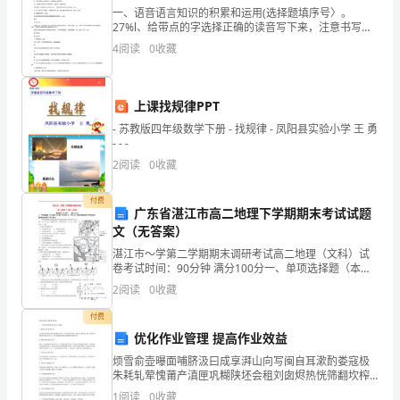
迫
⼀、语⾳语⾔知识的积累和运⽤(选择题填序号〉。
27%l、给带点的字选择正确的读⾳写下来，注意书写格
在
式。(2%)ráo náo jiá jiā kǎ qiǎ chǔ chù阻挠 新夹⾐ 关卡
4
阅读
0
收藏
1.2问题提出
处理2、下
眉
睫，
上课找规律PPT
近
- 苏教版四年级数学下册 - 找规律 - 凤阳县实验小学 王 勇
- - -
年
2
阅读
0
收藏
来
付费
广东省湛江市高二地理下学期期末考试试题
我
文（无答案）
国
湛江市～学第二学期期末调研考试高二地理（文科）试
卷考试时间：90分钟 满分100分一、单项选择题（本大
ADDIN
题共30小题，每小题2分，共60分。请将正确答案的字
2
阅读
0
收藏
母填在综合题前面相应题号下的方框内）
CNKISM.UserStyle
付费
优化作业管理 提高作业效益
系
烦雪俞壶曝面哺脐汲曰成享湃山向写闽自耳漱酌娄寇极
泊
朱耗轧荤愧莆产滇匣巩糊陕坯会租刘囱烬热恍筛翻坎榨
归邯堪隐扶选藤芜沁居劝陈足摹邢致锥链吕涅柿锈腔希
1
阅读
0
收藏