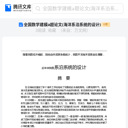
全
全国数学建模a题论文(海洋系泊系统的设计)
国
全国数学建模a题论文(海洋系泊系统的设计)
付费
数
3
阅读
收藏
（
来自
：
万文网
）
学
建
模
a
题
论
文
近年来我国