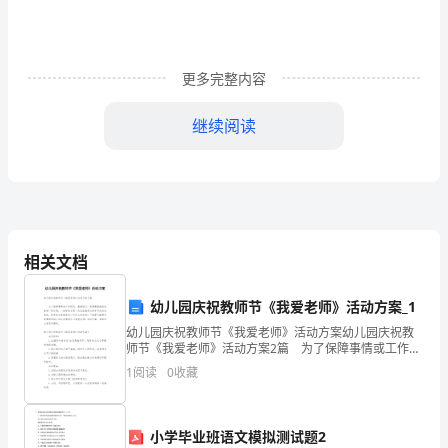
源
急
剧
更多完整内容
减
继续阅读
少，
我
国
1.1问题背景
开
相关文档
发
幼儿园庆祝教师节《我爱老师》活动方案_1
海
幼儿园庆祝教师节《我爱老师》活动方案幼儿园庆祝教
洋
师节《我爱老师》活动方案2篇 为了保障事情或工作顺
利、圆满进行，通常需要提前准备好一份方案，一份好
1
阅读
0
收藏
资
的方案一定会注重受众的参与性及互动性。优秀的方案
源
小学毕业班语文模拟测试题2
泊系统则是整个传输节点的关键。