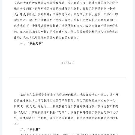
范
文
听
龚
雄
飞
报
告
吗。让学生讲，学生说不到重点上怎么办。
心
得
体
会