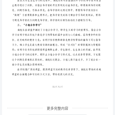
范
文
听
龚
雄
飞
一、“学生先学”
院
长
的
报
告
之
更多完整内容
感