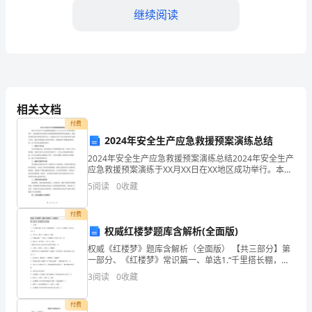
继续阅读
受
赵
宅
中
相关文档
心
付费
小
2024年安全生产应急救援预案演练总结
2024年安全生产应急救援预案演练总结2024年安全生产
学
应急救援预案演练于XX月XX日在XX地区成功举行。本次
演练旨在加强对应急救援预案的熟悉度和实战能力，提
5
阅读
0
收藏
王
高应急响应能力和组织协作水平，以保障安全生
具。
玉
付费
二、“导学案”
权威红楼梦题库含解析(全面版)
风
权威《红楼梦》题库含解析（全面版） 【共三部分】第
____
一部分、《红楼梦》常识篇一、单选1.“千里搭长棚，没
有个不散的筵席”一语出于《红楼梦》中何人之口？
3
阅读
0
收藏
AA、小红 B、黛玉 C、探春 D、晴
年
____
付费