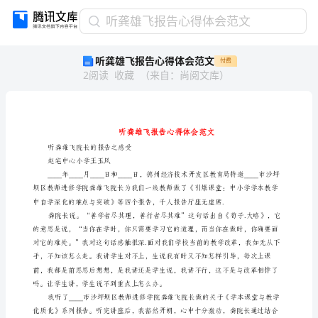
听
听龚雄飞报告心得体会范文
龚
听龚雄飞报告心得体会范文
付费
雄
2
阅读
收藏
（
来自
：
尚阅文库
）
飞
报
告
心
得
体
听龚雄飞院长的报告之感受
会
赵宅中心小学王玉风