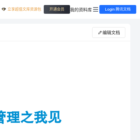
立享超值文库资源包
我的资料库
开通会员
Login 腾讯文档
编辑文档
其安全与否事关全矿。多年
为做好液化气库的安全管理，制定了一系列措施，