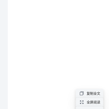
之
我
见
强
1
化
液
化
气
库
安
复制全文
全
全屏阅读