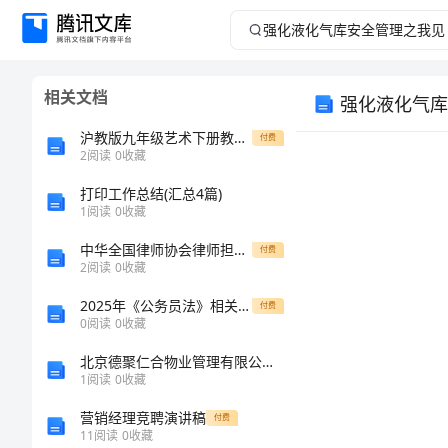
强
化
相关文档
强化液化气库
液
沪教版九年级艺术下册教案二：了解雕塑创作基本步骤
付费
化
2
阅读
0
收藏
打印工作总结(汇总4篇)
气
1
阅读
0
收藏
库
中华全国律师协会律师担任破产管理人业务操作指引
付费
2
阅读
0
收藏
安
2025年《公务员法》相关法律法规知识考试题库【培优】
付费
0
阅读
0
收藏
全
北京德聚仁合物业管理有限公司介绍企业发展分析报告
管
1
阅读
0
收藏
营销经理竞聘演讲稿
付费
理
11
阅读
0
收藏