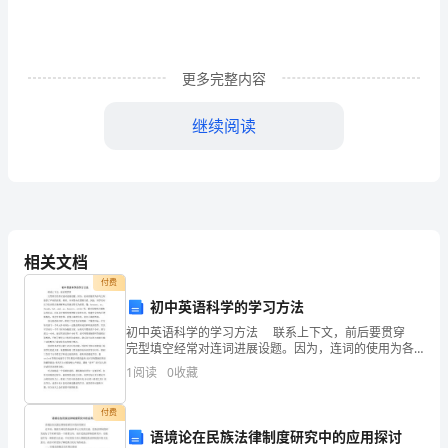
写
1．
________(身
更多完整内容
体
继续阅读
的)fitness
4
is
having
youwillmake.
a
相关文档
strong
付费
and
初中英语科学的学习方法
5
初中英语科学的学习方法 联系上下文，前后要贯穿
healthy
完型填空经常对连词进展设题。因为，连词的使用为各
句之间提供了严密的因果、转折、并列等内在逻辑关
1
阅读
0
收藏
《Unit2TheOlympicGames》
系。因此，同学们对以下连词的正确理解和运用就显得
UsingLanguage
尤
6
付费
Ⅰ.
语境论在民族法律制度研究中的应用探讨
________andmentalhealth.
单