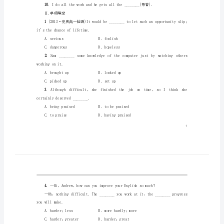
Language
Ⅰ.单词拼写
1
课
2
yuan
时
3
4
作
lies.
业
5
6
新
7
人
有希望的)．
8
教
9
版
10
必
Ⅱ.单项填空