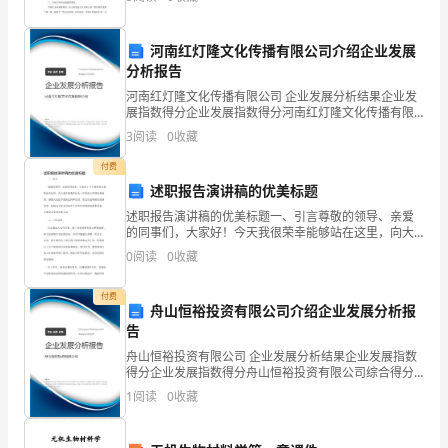
检测中，学生的成绩并不是十分理想，从中反映出自己
________．
．
教学中很
It's________(愚
A．instoreB．inreturn
河南红灯隆文化传播有限公司介绍企业发展
蠢
分析报告
C．inchargeD．inturn
的)tobelievewhathesaid，
河南红灯隆文化传播有限公司 企业发展分析结果企业发
Ⅲ.阅读理解
asheisalwaystelling
展指数得分企业发展指数得分河南红灯隆文化传播有限
公司综合得分说明：企业发展指数根据企业规模、企业
lies.
3
阅读
0
收藏
A
创新、企业风险、企业活力四个维度对企业发展情况进
5
行评
付费
．
述职报告演讲稿的优美标题
Thecompany__________(登
述职报告演讲稿的优美标题一、引言尊敬的领导、亲爱
广
的同事们，大家好！今天我很荣幸能够站在这里，向大
家汇报我在过去一年里的工作情况和成绩，感谢大家给
告)foranewsecretary.
0
阅读
0
收藏
予我的支持和信任。在这次述职报告的演讲中，我将为
6
大家总结
．
付费
舟山恒裕投资有限公司介绍企业发展分析报
Hisbadbehaviorcausedhisparentsagreatdealof________(痛
告
苦)．
舟山恒裕投资有限公司 企业发展分析结果企业发展指数
7
得分企业发展指数得分舟山恒裕投资有限公司综合得分
说明：企业发展指数根据企业规模、企业创新、企业风
．
1
阅读
0
收藏
险、企业活力四个维度对企业发展情况进行评价。该企
Hetriedtostoptheflamesfromspreading，
业的
butweknewitwas________(没