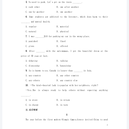
1
修
it'sthechanceoflifetime.
2
A．seriousB．foolish
C．dangerousD．hopeless
《Unit
2
2
workingonit.
The
A．broughtupB．lookedup
Olympic
C．pickedupD．setup
Games》
3
Using
certainlydeserved________．
LanguageⅠ.
单
词
拼