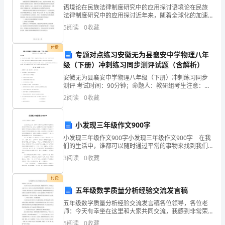
语境论在民族法律制度研究中的应用探讨语境论在民族
词
A．regularB．material
法律制度研究中的应用探讨近年来，随着全球化的加速
拼
和多元文化的交流，民族法律制度研究成为了学术研究
5
阅读
0
收藏
C．naturalD．physical
的一个重要方向。而在民族法律制度研究中，语境论作
写
为一种新
7
1
付费
专题对点练习安徽无为县襄安中学物理八年
．
A．punishedB．fined
级（下册）冲刺练习同步测评试题（含解析）
________(身
C．givenD．offered
安徽无为县襄安中学物理八年级（下册）冲刺练习同步
体
测评 考试时间：90分钟；命题人：教研组考生注意：
8
的)fitnessishavingastrongandhealthybody.
1、本卷分第I卷（选择题）和第Ⅱ卷（非选择题）两部
2
阅读
0
收藏
分，满分100分，考试时间90分钟2、答卷前，考生务
yuan
yuan
priceof50atlast.
2
A．debatingB．talking
小发现三年级作文900字
．
C．di
小发现三年级作文900字小发现三年级作文900字 在我
Jackpaida________(罚
们的生活中，谁都可以随时通过平常的事物来找到我们
款)of100forbreakingthetrafficrule.
9
想不到的发现。比如：美国麻省理工机械学院的谢皮罗
3
阅读
0
收藏
3
教授发现了洗澡水与地球自转有关；英国著名化学
．
付费
Ifyouhaveanyquestion，
五年级数学质量分析经验交流发言稿
youcanaskthemanagerin________(负
10
五年级数学质量分析经验交流发言稿各位领导，各位老
责)．
师：今天有幸坐在这里和大家共同交流，我感到非常荣
幸，同时我内心也十分忐忑，因为在这次数学期末质量
4
5
阅读
0
收藏