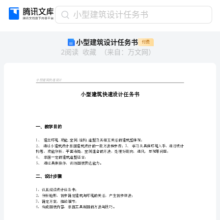
小
小型建筑设计任务书
型
小型建筑设计任务书
付费
建
2
阅读
收藏
（
来自
：
万文网
）
筑
设
计
任
小型建筑快速设计
务
书
小