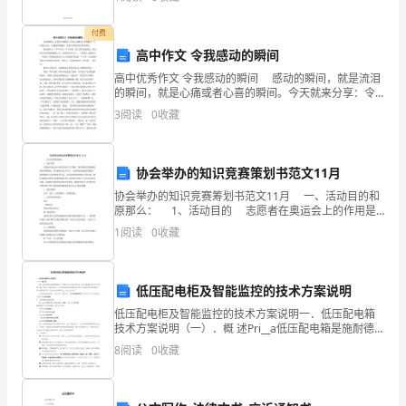
筑
中机电设备的安全管理工作，对机电设备的安全运行负
1、《建筑初步》
责;2
设
付费
2、《建筑空间组合论》
高中作文 令我感动的瞬间
3、《快速建筑设计方法入门》
计
4、《建筑形式美的原则》
高中优秀作文 令我感动的瞬间 感动的瞬间，就是流泪
的瞬间，就是心痛或者心喜的瞬间。今天就来分享：令
5、《建筑：形式、空间和秩序》
天津大学出版社
的
我感动的瞬间，请各位读者好好欣赏和借鉴。 感动是
3
阅读
0
收藏
什么?一千个人有一千个答案。你之所以会被感动，
一
般
协会举办的知识竞赛策划书范文11月
方
协会举办的知识竞赛筹划书范文11月 一、活动目的和
原那么： 1、活动目的 志愿者在奥运会上的作用是
有目共睹的，他们所展示的精神是我们所骄傲的，作为
法
1
阅读
0
收藏
新世纪的大学生，未来国家建设栋梁的我们，我
和
步
低压配电柜及智能监控的技术方案说明
低压配电柜及智能监控的技术方案说明一．低压配电箱
骤；
技术方案说明（一）．概 述Pri__a低压配电箱是施耐德
电气公司梅兰日兰品牌下的产品，专门为施耐德（梅兰
8
阅读
0
收藏
3、
日兰和TE电器）的低压元器件而设计，充分体现和发
学