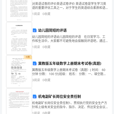
体
对英语试卷的评价英语试卷评价 英语试卷是学生学习英
关系。
语的重要评估工具之一，对于学生的英语综合素质和语
观；
4、剖面图：1:100
言能力的提高具有重要意义。本文将对英语试卷进行全
1
阅读
0
收藏
面评价，从试卷内容、难度、命题方式等多个方面进行
2、
分析。
5、透视图：
要求：一个，应看到主入口，可结合于图纸中。
通
幼儿园简短的评语
6、设计说明：
过
幼儿园简短的评语幼儿园简短的评语 在日常学习、工
作和生活中，大家都不可避免地会接触到评语吧，通过
A、设计构思说明
小
评语的导向作用，我们可以引导某项工作或教育活动朝
1
阅读
0
收藏
B、技术经济指标：
正确方向发展。什么样的评语才是好的评语呢？下面是
建
小
B、设计人和指导
付费
筑
冀教版五年级数学上册期末考试卷(真题)
五、评分标准
冀教版五年级数学上册期末考试卷（真题）( 时间： 60
设
分钟 分数： 100 分)班级： 姓名： 分数：一、填空题。
1、平时成绩10%
（每题 2 分，共 20 分）1、一个三位数，它的个位上的
计
3
阅读
0
收藏
数是最小的合数，十位上的数
2、功能关系30%
3、建筑造型20%
掌
4、空间环境10%
机电副矿长岗位安全责任制
握
5、图面表现30%
机电副矿长岗位安全责任制1、贯彻执行党的安全生产方
建
针和上级有关安全的指令、指示、决定、传达安全会议
六、
参考书目
精神，协助矿长具体负责全矿机电、运输和各生产系统
1
阅读
0
收藏