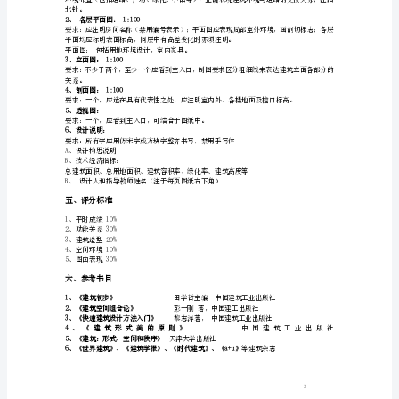
目
2.操作间:15平方米
3.管理室:10平方米
的
4.储藏室:10平方米
5.男女卫生间各一:20平方米左右
1、
6.必要的交通面积
建
1.总建筑面积:200平方米
立
2.功能分配合理.使用方便.造型新颖.结构简单.
环
境.
功
能.
四、图纸要求
空
间.
结
构.