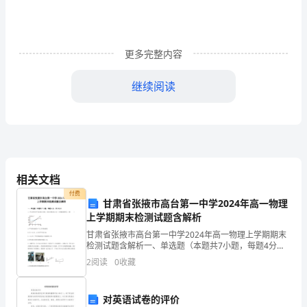
造
型
更多完整内容
及
小型建筑快速设计
继续阅读
其
（一）图纸规格
相
1、图纸尺寸：590X420
互
3、每套图纸须有统一的图名和图号。
关
（二）图纸内容
1、总平面图：1:500
相关文档
系
付费
甘肃省张掖市高台第一中学2024年高一物理
的
上学期期末检测试题含解析
北针。
建
2、各层平面图：1:100
甘肃省张掖市高台第一中学2024年高一物理上学期期末
检测试题含解析一、单选题（本题共7小题，每题4分，
共28分）1、甲乙两车在平直公路上同时、同向并排出
筑
2
阅读
0
收藏
发,其v−t图象如图所示．则( )A.甲
平面图：包括用地环境设计，室内家具。
整
3、立面图：1:100
对英语试卷的评价