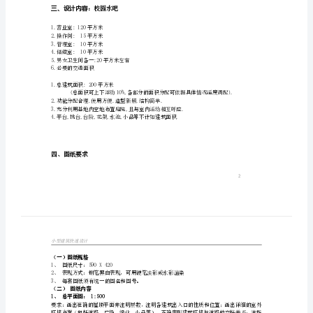
型
一、教学
目的
建
筑
快
4、掌握一定的建筑造型语言；
速
5、通过具体操作，训练图纸表达能力。
设
二、设计步骤
计
任
1，认真阅读设计任务书；
务
3，确定方案，推敲细节；
4，完成图纸内容，掌握工具制图的方法与技巧。
书
一、
三、设计内容
：校园水吧
教
学
1.营业室:120平方米