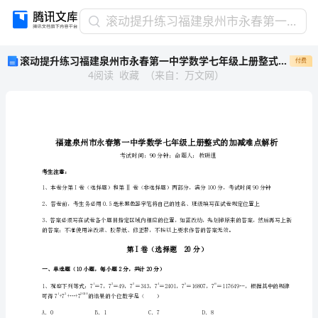
滚
滚动提升练习福建泉州市永春第一中学数学七年级上册整式的加减难点解析试卷（含答案详解版）
动
滚动提升练习福建泉州市永春第一中学数学七年级上册整式的加减难点解析试卷（含答案详解版）
付费
提
4
阅读
收藏
（
来自
：
万文网
）
升
练
习
福
建
泉
州
考生注意：