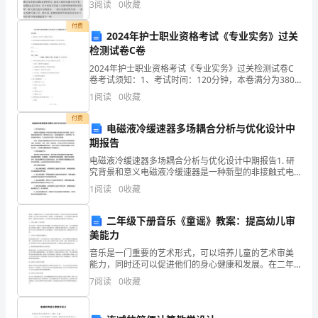
学
3
阅读
0
收藏
付费
数
2024年护士职业资格考试《专业实务》过关
1、去括号：________．
检测试卷C卷
学
2024年护士职业资格考试《专业实务》过关检测试卷C
x23yx
2、若7ab与－ab的
七
卷考试须知：1、考试时间：120分钟，本卷满分为380
分。 2、请首先按要求在试卷的指定位置填写您的姓名、
1
阅读
0
收藏
22
xxxx
3、若﹣3＝﹣3，则3﹣9+7的值是_____．
准考证号等信息。 3、请仔细阅读各种题目的
年
付费
电磁液冷缓速器多场耦合分析与优化设计中
级
期报告
上
电磁液冷缓速器多场耦合分析与优化设计中期报告1. 研
究背景和意义电磁液冷缓速器是一种新型的非接触式电
册
液联合制动装置，结合了电磁和液压的特点，具有制动
1
阅读
0
收藏
力矩大、制动能量损耗小、制动平稳、响应速度快等优
整
点，
二年级下册音乐《童谣》教案：提高幼儿审
式
美能力
的
音乐是一门重要的艺术形式，可以培养儿童的艺术审美
能力，同时还可以促进他们的身心健康和发展。在二年
级下册的音乐课程中，童谣是一个非常重要的部分，它
加
7
阅读
0
收藏
可以帮助幼儿更好的理解音乐，提高他们的审美能力。
本文将探
减