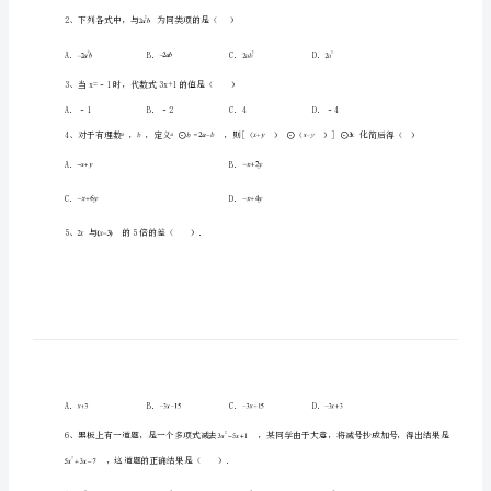
市
永
春
第
一
一、单选题（10小题，每小题2分，共计20分）
中
学
122020
可得7+7+…+7的结果的个位数字是（）
数
学
2、下列各式中，与为同类项的是（）