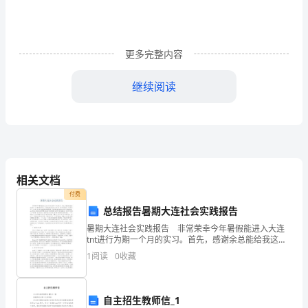
难
点
更多完整内容
解
继续阅读
析
试
卷
，这道题的正确结果是（）．
相关文档
（含
付费
总结报告暑期大连社会实践报告
答
暑期大连社会实践报告 非常荣幸今年暑假能进入大连
tnt进行为期一个月的实习。首先，感谢余总能给我这样
7、下列说法正确的是（）
一个千载难逢的机会，让我能体验真正的工作环境，学
案
1
阅读
0
收藏
习如何做好一个合格的员工，感受公司大家庭的温馨;感
详
自主招生教师信_1