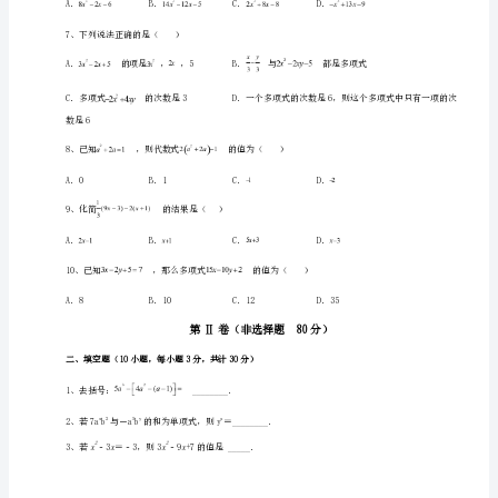
七
年
3、当x=﹣1时，代数式3x+1的值是（）
级
上
册
A．B．
整
C．D．
式
的
5、与的5倍的差（）．
加
减