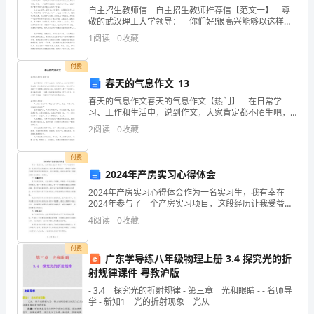
解
自主招生教师信 自主招生教师推荐信【范文一】 尊
敬的武汉理工大学领导： 你们好!很高兴能够以这样的
形式向你们推荐我最优秀的学生—xxx同学。作为一名看
数是6
1
阅读
0
收藏
版）
着xxx同学一步步成长的高中老师，我觉得
付费
福
春天的气息作文_13
建
春天的气息作文春天的气息作文【热门】 在日常学
习、工作和生活中，说到作文，大家肯定都不陌生吧，
泉
作文是经过人的思想考虑和语言组织，通过文字来表达
2
阅读
0
收藏
一个主题意义的记叙方法。相信写作文是一个让许多人
9、化简的结果是（）
都头
州
付费
市
2024年产房实习心得体会
2024年产房实习心得体会作为一名实习生，我有幸在
永
2024年参与了一个产房实习项目，这段经历让我受益匪
浅。在这篇心得体会中，我将分享我在产房实习期间所
春
4
阅读
0
收藏
得到的教训、启示和经验，并对未来产房工作的发展和
改
第
付费
广东学导练八年级物理上册 3.4 探究光的折
一
射规律课件 粤教沪版
- 3.4 探究光的折射规律 - 第三章 光和眼睛 - - 名师导
中
学 - 新知1 光的折射现象 光从
二、填空题（10小题，每小题3分，共计30分）