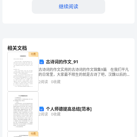
继续阅读
名
制
度
参
相关文档
考：
付费
1.
古诗词的作文_91
古诗词的作文实用的古诗词的作文锦集9篇 在我们平凡
客
的日常里，大家最不陌生的就是古诗了吧，汉魏以后的
古诗一般以五七言为基调，押韵、转韵有一定法式。你
2
阅读
0
收藏
人
知道什么样的古诗才能算得上是好的古诗吗？下面是小
可
以
个人师德提高总结[范本]
2
阅读
0
收藏
申
请
付费