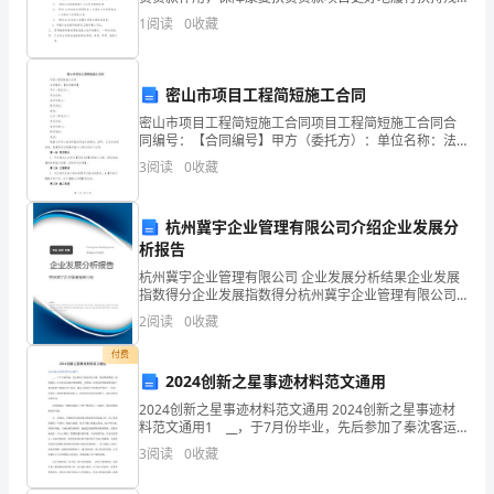
相
疾人脱贫义务，根据中国残联有关要求，结合本项目的
1
阅读
0
收藏
实际情况，经甲乙双方协商，订立本协议。甲方同意在
关
乙方
身
密山市项目工程简短施工合同
份
密山市项目工程简短施工合同项目工程简短施工合同合
同编号：【合同编号】甲方（委托方）：单位名称：法
证
定代表人：联系地址：电话：乙方（承包方）：单位名
3
阅读
0
收藏
称：法定代表人：联系地址：电话：根据《中华人民共
和国合同
明
杭州冀宇企业管理有限公司介绍企业发展分
文
析报告
件。
杭州冀宇企业管理有限公司 企业发展分析结果企业发展
指数得分企业发展指数得分杭州冀宇企业管理有限公司
2.
综合得分说明：企业发展指数根据企业规模、企业创
2
阅读
0
收藏
新、企业风险、企业活力四个维度对企业发展情况进行
评价。
更
付费
2024创新之星事迹材料范文通用
名
2024创新之星事迹材料范文通用 2024创新之星事迹材
需
料范文通用1 __，于7月份毕业，先后参加了秦沈客运
专线、宣杭铁路增建二线的建设，10月份从宣杭经理部
3
阅读
0
收藏
调到__经理部。在宣杭经理部获得宣杭工指
在