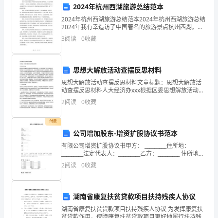
更
2024年杭州西湖旅游总结范本
名，
2024年杭州西湖旅游总结范本2024年杭州西湖旅游总结
2024年我有幸造访了中国著名的旅游景点杭州西湖。作
但
为中国四大名胜之一，西湖以其美丽的湖泊、优美的自
3
阅读
0
收藏
然风光和悠久的历史文化而闻名于世。在这次旅行
需
提
思想大解放活动查摆反思材料
思想大解放活动查摆反思材料文章标题：思想大解放活
前
动查摆反思材料人大经济办xxx根据区委思想解放活动安
排意见的要求和部署，人大机关开展了以“立足新起点实
通
2
阅读
0
收藏
现新跨越”为主题的思想解放活动。在这次思想解放活动
知
付费
公司增加股东-增资扩股协议书范本
酒
有限公司增资扩股协议书甲方： _________住所地：
店，
_________法定代表人：_________乙方：_________ 住所地：
_________法定代表人：_________丙方：_
2
阅读
0
收藏
并
提
湖南省康复扶贫贷款项目扶持残疾人协议
供
湖南省康复扶贫贷款项目扶持残疾人协议 为发挥康复扶
贫贷款作用，保障康复扶贫贷款项目更好地履行扶持残