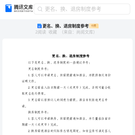
更
更名、换、退房制度参考
名、
更名、换、退房制度参考
付费
换、
2
阅读
收藏
（
来自
：
尚阅文库
）
退
房
制
度
参
考
更
更名制度参考：