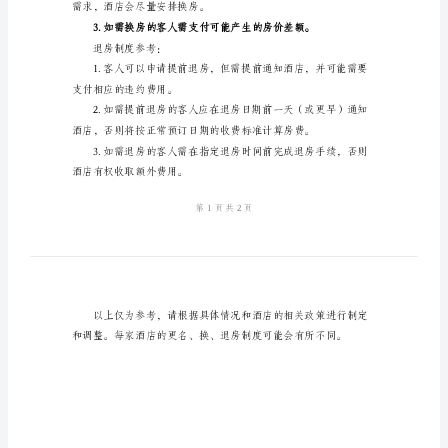
名、
换、
证明文件。
退
房
取更名违约费用。
制
度
请。
参
换房制度参考：
考
以
下
期前一天（或更早）完成。
是
更
需求，酒店会尽量安排换房。
名、