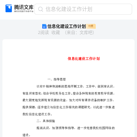
信
信息化建设工作计划
息
信息化建设工作计划
付费
化
2
阅读
收藏
（
来自
：
文库吧
）
建
设
工
作
计
划
信