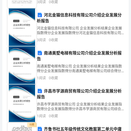
整
3
阅读
0
收藏
多粗鲁，因此我觉得现在的学生教学不好，教学不好，
但教育证
合
河北金猫信息科技有限公司介绍企业发展分
析报告
各
河北金猫信息科技有限公司 企业发展分析结果企业发展
种
指数得分企业发展指数得分河北金猫信息科技有限公司
综合得分说明：企业发展指数根据企业规模、企业创
3
阅读
0
收藏
三、其他
现
新、企业风险、企业活力四个维度对企业发展情况进行
评价。
有
南通美墅电梯有限公司介绍企业发展分析报
免责声明：图文来
告
的
南通美墅电梯有限公司 企业发展分析结果企业发展指数
得分企业发展指数得分南通美墅电梯有限公司综合得分
教
说明：企业发展指数根据企业规模、企业创新、企业风
1
阅读
0
收藏
险、企业活力四个维度对企业发展情况进行评价。该企
育
业的
许昌市学源商贸有限公司介绍企业发展分析
教
报告
学
许昌市学源商贸有限公司 企业发展分析结果企业发展指
数得分企业发展指数得分许昌市学源商贸有限公司综合
得分说明：企业发展指数根据企业规模、企业创新、企
资
1
阅读
0
收藏
业风险、企业活力四个维度对企业发展情况进行评价。
该企
源，
付费
齐鲁书社五年级传统文化教案第二单元中庸