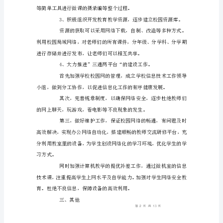
以
实
干
精
神
和
清
晰
的
思
免责声明：图文来
路
开
展