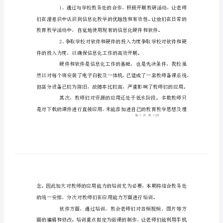
息
一、指导思想
化
建
设
工
作
计
我校信息化建设工作。
划
二、具体措施
一、
指
建设。
导
思
想