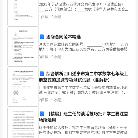
织
2025年劳动派遣行业代理合同范本甲方（派遣单位）：
____乙方（代理单位）：____根据《中华人民共和国合同
有
法》、《中华人民共和国劳动合同法》及相关法律法规
1
阅读
0
收藏
的规定，甲乙双方在平等、自愿、公平、诚实信
落
实，
酒店合同范本精选
结
酒店合同范本精选合同编号：__________甲方地址：乙方
地址：鉴于甲方为酒店业务经营者，乙方为提供相关服
合
务或商品的供应商/合作伙伴，为了明确双方的权利和义
3
阅读
0
收藏
务，经双方友好协商，特订立本合同，共同遵守
学
综合解析四川遂宁市第二中学数学七年级上
校
册整式的加减专项测试试题（含解析）
教
四川遂宁市第二中学数学七年级上册整式的加减专项测
试 考试时间：90分钟；命题人：教研组考生注意：1、
务
本卷分第I卷（选择题）和第Ⅱ卷（非选择题）两部分，满
2
阅读
0
收藏
分100分，考试时间90分钟2、答卷前，考生务必
处
【精编】班主任的谈话技巧批评学生要注意
工
场所通用
班主任的谈话技巧：批判学生要留意场所（通用）班主
作。
习方式。
任的谈话技巧：批判学生要留意的地点教学首先要教育
人们，教师经常感遭到学生如何鞭挞教师，以及学生有