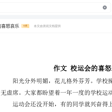
的喜怒哀乐
本文由贤阅文档提供
付费
作文校运会的喜怒哀乐
阳光分外明媚，花儿格外芬芳。学校操场碧绿的塑胶跑道上座
无虚席。大家都盼望着一年一度的学校运动会早点举行。
运动会还没开始，有的同学就兴奋得上蹿下跳，从他们的眼睛
里可以看到蹦出的兴奋火花;有的收住笑脸，
可我知道，他们的心里是那么的翻江倒海，重复着一遍遍同样的
话：运动会就要开始啦!这时连黄老师都掩饰