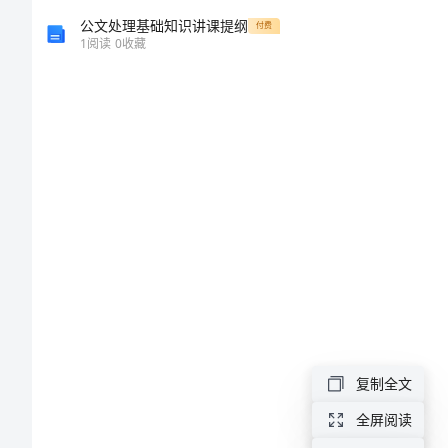
作
公文处理基础知识讲课提纲
付费
1
阅读
0
收藏
文
校
运
会
的
喜
怒
哀
乐
复制全文
阳
全屏阅读