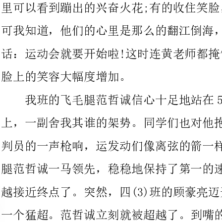
脸上的笑容大幅度增加。
我班的飞毛腿范哲诚信心十足地站在50米短跑比赛的起跑线
上，一副舍我其谁的架势。同学们也对他抱有很大的希望。随着裁
判员的一声枪响，运发动们像离弦的箭一样飞奔出去。我班的飞毛
腿范哲诚一马领先，稳稳地保持了第一的速度。
越接近终点了。突然，四(3)班的顾豪亮迈开
一个猛超。范哲诚立刻就被超越了。到嘴的肥肉被别人抢了，我们
能不大发雷霆吗?
施怡洁也参加了50米短跑比赛。发令枪已
上无动于衷，等其他同学跑出几米开外了，她才奋起直追，最终落
了个年级最后一名。同学们无精打采地回到座位，不停地哀号：
“施怡洁啊施怡洁，你怎么就这么不争气呢?!”本以为我班的“山