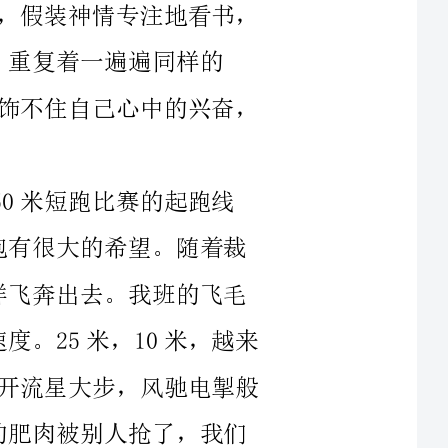
25米，10米，越来
流星大步，风驰电掣般
响，她还站在起跑线