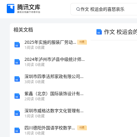
作
文
相关文档
作文 校运会
校
2025年实施的服装厂劳动合同规范
付费
运
1
阅读
0
收藏
2024年泸州市泸县中级统计师《统计工作实务》考前冲刺试卷及答案
会
1
阅读
0
收藏
的
深圳市四季洁邦家政有限公司介绍企业发展分析报告
3
阅读
0
收藏
喜
紫鑫（北京）国际装饰设计有限责任公司介绍企业发展分析报告
2
阅读
0
收藏
怒
深圳市威格达数字文化管理有限公司介绍企业发展分析报告
哀
1
阅读
0
收藏
四川德阳外国语学校数学七年级上册期中综合测评单元测试试卷（详解版）
付费
乐
1
阅读
0
收藏