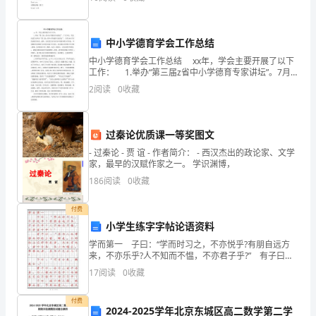
行
中小学德育学会工作总结
测
中小学德育学会工作总结 xx年，学会主要开展了以下
定、
工作： 1.举办“第三届z省中小学德育专家讲坛”。7月下
旬，学会在武穴市举办“第三届z省中小学德育专家讲
2
阅读
0
收藏
分
坛”，共有360多名代表报名参会。此外
析、
过秦论优质课一等奖图文
总
- 过秦论 - 贾 谊 - 作者简介： - 西汉杰出的政论家、文学
家，最早的汉赋作家之一。 学识渊博，
结
186
阅读
0
收藏
研
付费
究
小学生练字字帖论语资料
的
学而第一 子曰：“学而时习之，不亦悦乎?有朋自远方
来，不亦乐乎?人不知而不愠，不亦君子乎?” 有子曰：
基
“其为人也孝悌而好犯上者，鲜矣。不好犯上而好作乱
17
阅读
0
收藏
者，未之有也。君子务本，本立而道生。孝悌也者，
础
付费
2024-2025学年北京东城区高二数学第二学