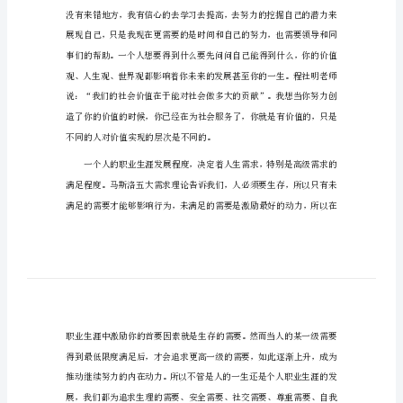
职业规划心得总结篇1
规
划
心
得
总
结
职
这一目标做出行之有效的安排。
业
规
划
心
得
总