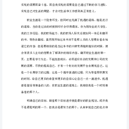
结
篇
1
什
么
是
不同的人对价值实现的层次是不同的。
职
业
生
涯
规
划，
就