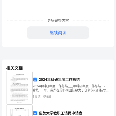
是
指
更多完整内容
个
人
继续阅读
和
组
织
相
相关文档
结
2024年科研年度工作总结
合，
2024年科研年度工作总结____年科研年度工作总结一、
背景____年，我所在的科研团队致力于创新前沿科技领域
在
的研究工作。在这一年，面临着新的挑战和机遇，我们
1
阅读
0
收藏
积极应对，取得了一系列突破性的成果。二、工
对
一
集美大学教职工请假申请表