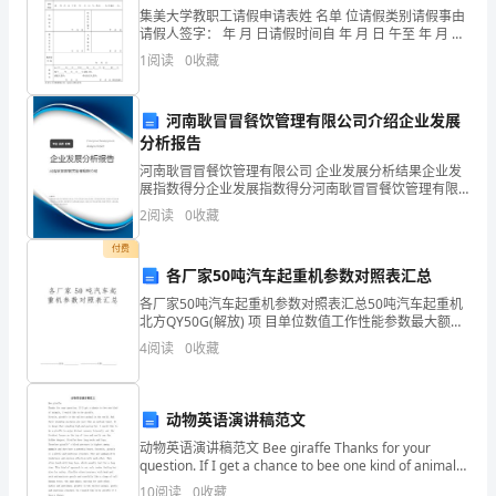
集美大学教职工请假申请表姓 名单 位请假类别请假事由
个
请假人签字： 年 月 日请假时间自 年 月 日 午至 年 月 日
午，共计:
人
1
阅读
0
收藏
职
河南耿冒冒餐饮管理有限公司介绍企业发展
业
分析报告
河南耿冒冒餐饮管理有限公司 企业发展分析结果企业发
生
展指数得分企业发展指数得分河南耿冒冒餐饮管理有限
公司综合得分说明：企业发展指数根据企业规模、企业
涯
2
阅读
0
收藏
创新、企业风险、企业活力四个维度对企业发展情况进
行评
付费
的
各厂家50吨汽车起重机参数对照表汇总
主
各厂家50吨汽车起重机参数对照表汇总50吨汽车起重机
北方QY50G(解放) 项 目单位数值工作性能参数最大额定
客
总起重量Kg50000基本臂最大起重力矩1764最长主臂最
4
阅读
0
收藏
大起重力矩基本臂最大起升高
观
条
动物英语演讲稿范文
件
动物英语演讲稿范文 Bee giraffe Thanks for your
question. If I get a chance to bee one kind of animals,
I woul
备着的那个人。
进
10
阅读
0
收藏