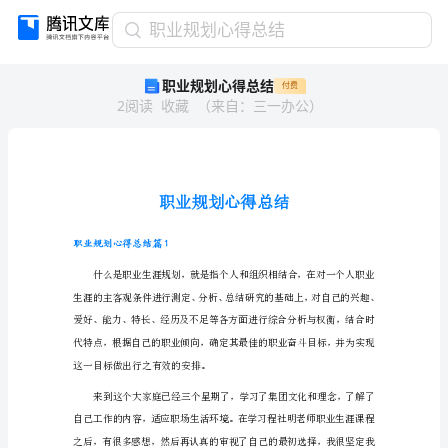
职
职业规划心得总结
业
职业规划心得总结
付费
规
2
阅读
收藏
（
来自
：
三一办公
）
划
心
得
总
结
职
业