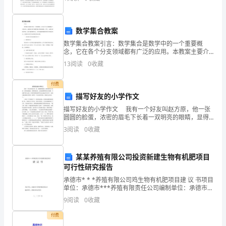
化，都要一直以学习为第一任务，不断地用高精尖的专
体
业科学
内
数学集合教案
容：
数学集合教案引言：数学集合是数学中的一个重要概
念，它在各个分支领域都有广泛的应用。本教案主要介
绍数学集合的基本概念、符号、运算及其相关性质。通
作
13
阅读
0
收藏
过本教案的学习，学生将能够掌握数学集合的基本知
识，并能够运
为
付费
描写好友的小学作文
一
描写好友的小学作文 我有一个好友叫赵方原，他一张
名
圆圆的脸蛋，浓密的眉毛下长着一双明亮的眼睛，显得
特别机灵。还有他那胖胖的身子就像一个充满气的大皮
3
阅读
0
收藏
优
球。但是你别看他很胖其实运动起来可厉害了，他的头
脑也
秀
某某养殖有限公司投资新建生物有机肥项目
可行性研究报告
财
承德市* * *养殖有限公司鸡生物有机肥项目建 议 书项目
务
单位：承德市***养殖有限责任公司编制单位：承德市
***农牧局二。一二年一月第一章项目摘要1.1项目名
9
阅读
0
收藏
党
称：承德市心桥殖有限公司生物有机肥项目1
付费
员，