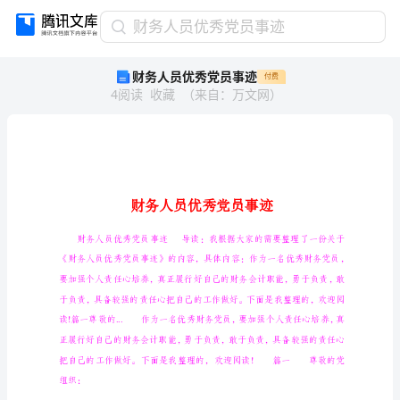
财
财务人员优秀党员事迹
务
财务人员优秀党员事迹
付费
人
4
阅读
收藏
（
来自
：
万文网
）
员
优
秀
党
员
事
迹