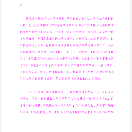
人
员
优
秀
党
员
事
思想等方面情况。
迹
导
读：
我
根
据