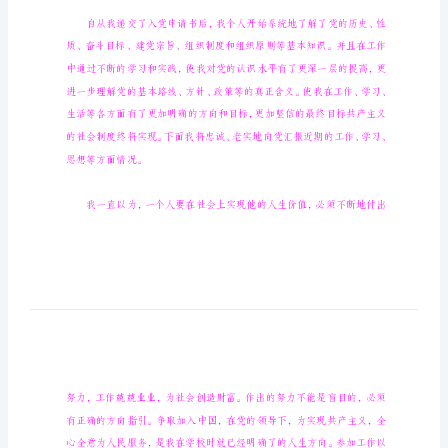
财
务
人
员
优
秀
党
员
事
组织：
迹
财
务