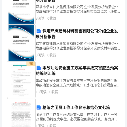
务
深圳市卓立仁文化传播有限公司 企业发展分析结果企业
发展指数得分企业发展指数得分深圳市卓立仁文化传播
人
有限公司综合得分说明：企业发展指数根据企业规模、
3
阅读
0
收藏
企业创新、企业风险、企业活力四个维度对企业发展情
员
况进
保定环岚建筑材料销售有限公司介绍企业发
优
展分析报告
秀
保定环岚建筑材料销售有限公司 企业发展分析结果企业
发展指数得分企业发展指数得分保定环岚建筑材料销售
党
有限公司综合得分说明：企业发展指数根据企业规模、
3
阅读
0
收藏
企业创新、企业风险、企业活力四个维度对企业发展情
员
况进
付费
事故油池安全施工方案与事故灾害应急预案
事
的编制汇编
事故油池安全施工方案与事故灾害应急预案的编制汇编
迹》
事故油池安全施工方案危险点：1.基础开挖未按规定自然
放坡，特殊地质条件深坑未采取井点降水措施，基坑边
的
13
阅读
0
收藏
缘违规堆土或其它物品；2.人工挖孔，作业人员下班休息
内
精编之团员工作工作参考总结范文七篇
容，
团员工作工作参考总结范文七篇 在学习上，作为一名
21世纪的特区大学生，必需要做到勤奋认真，努力刻
具
苦，迎难而上，勇于创新，持之以恒。不管情景如何变
1
阅读
0
收藏