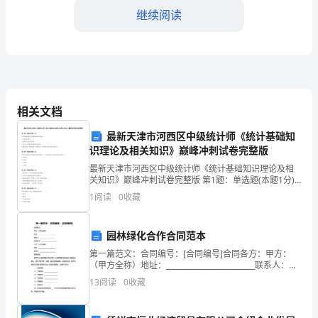
织
继续阅读
委
员
会，
相关文档
向
大
最新天津市河西区中级统计师《统计基础知
识理论及相关知识》巅峰冲刺试卷完整版
家
最新天津市河西区中级统计师《统计基础知识理论及相
力，就一定能够赢得更大的成功！
关知识》巅峰冲刺试卷完整版 第1题：单选题(本题1分)
致
公共财政配置社会资源的机制和手段是（）。A.加强税
1
阅读
0
收藏
收调节B.发挥公共支出的作用C.为公共工程提供必
以
最
园林绿化合作合同范本
第一篇范文：合同编号：[合同编号]合同各方：甲方：
热
（甲方全称）地址：_________________________联系人：
_______________________联系电话：________
13
阅读
0
收藏
烈
的