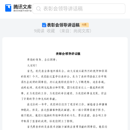
表
表彰会领导讲话稿
彰
表彰会领导讲话稿
付费
会
9
阅读
收藏
（
来自
：
尚阅文库
）
领
导
讲
话
稿
表
尊敬的领导、各位同事：
彰
大家好！