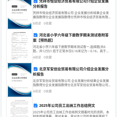
凭祥市恒业经济贸易有限公司介绍企业发展
祝
分析报告
凭祥市恒业经济贸易有限公司 企业发展分析结果企业发
贺
展指数得分企业发展指数得分凭祥市恒业经济贸易有限
公司综合得分说明：企业发展指数根据企业规模、企业
8
阅读
0
收藏
和
创新、企业风险、企业活力四个维度对企业发展情况进
行评
崇
河北省小学六年级下册数学期末测试卷附答
案【预热题】
高
河北省小学六年级下册数学期末测试卷一.选择题(共6
题，共12分)1.低于正常水位0.16米记为－0.16，高于正
的
常水位0.02米记作（ ）。A.＋0.02 B.－0.02
4
阅读
0
收藏
创佳绩！
敬
北京军安创业贸易有限公司介绍企业发展分
谢谢大家！
意！
析报告
今
北京军安创业贸易有限公司 企业发展分析结果企业发展
指数得分企业发展指数得分北京军安创业贸易有限公司
天，
综合得分说明：企业发展指数根据企业规模、企业创
4
阅读
0
收藏
新、企业风险、企业活力四个维度对企业发展情况进行
我
评价。
2025年公司员工出纳工作总结例文
们
2025年公司员工出纳工作总结例文随着时光的流转，本
财年即将落幕。面对未来，我对本公司的发展前景和工