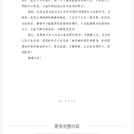
同
事：
大
突破和发展提供了宝贵的经
家
好！
首
先，
我
代
的品牌力和信誉。
表
全
体
更多完整内容
组