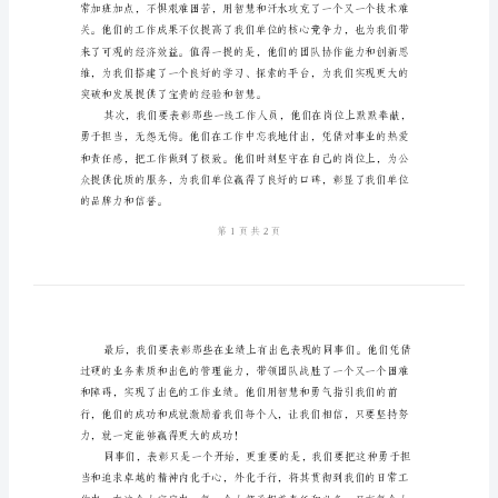
会
领
导
讲
话
稿
了辛勤的努力和无私的奉献。
尊
敬
的
领
导、
各
位