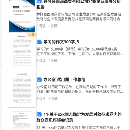
井陉县国端商贸有限公司介绍企业发展分析
报告
市
井陉县国端商贸有限公司 企业发展分析结果企业发展指
长
成淀粉
数得分企业发展指数得分井陉县国端商贸有限公司综合
得分说明：企业发展指数根据企业规模、企业创新、企
6
阅读
0
收藏
安
业风险、企业活力四个维度对企业发展情况进行评价。
该企
付费
区
学习的作文300字_5
第
学习的作文300字【精华】学习的作文300字集合9篇
在平平淡淡的学习、工作、生活中，大家对作文都再熟
五
悉不过了吧，作文是从内部言语向外部言语的过渡，即
1
阅读
0
收藏
从经过压缩的简要的、自己能明白的语言，向开展的
中
学
办公室 试用期工作总结
中失活
办公室 试用期工作总结 在我试用期的工作中，得到了
高
同事们的热情帮助和精心指导，特别是技术研发中心的
各位同事，还经常鼓励我不要着急，新员工需要的更多
一
1
阅读
0
收藏
的是要学习，有什么不懂得随时可以问他们，他们说到
了，
生
7、下列物质与所列蛋白质功能相符的是
11-关于xxx同志确定为发展对象征求党内外
物
群众意见座谈会记录
11-关于xxx同志确定为发展对象征求党内外群众意见座