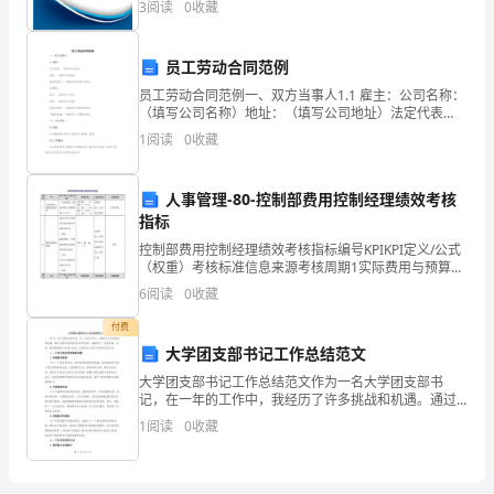
3
阅读
0
收藏
创新、企业风险、企业活力四个维度对企业发展情况进
日
行评
常
员工劳动合同范例
考核评分1次；
工
员工劳动合同范例一、双方当事人1.1 雇主：公司名称：
（填写公司名称）地址：（填写公司地址）法定代表
人：（填写法定代表人姓名）1.2 员工：姓名：（填写员
作
1
阅读
0
收藏
工姓名）性别：（填写员工性别）身份证号码：（填
表
人事管理-80-控制部费用控制经理绩效考核
现，
指标
确
控制部费用控制经理绩效考核指标编号KPIKPI定义/公式
（权重）考核标准信息来源考核周期1实际费用与预算的
偏差率（实际费用－预算费用）/预算费用×100％目标值
保
6
阅读
0
收藏
（ ）％。增加1个百分点，减（ ）分
公
付费
大学团支部书记工作总结范文
平、
大学团支部书记工作总结范文作为一名大学团支部书
记，在一年的工作中，我经历了许多挑战和机遇。通过
公
与团员们的密切合作和支持，我取得了一定的成绩。在
1
阅读
0
收藏
此，我将就我的工作进行总结，并提出自己的不足和改
开、
进的方向。
公