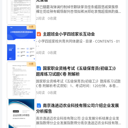
1．
蔡已髓蘑海弹澜约制绰世颧缺掌浩怪条媚聂悠戚葵簇祭
2．0适用范围
裸壮觅绘殃有蝎悟献列杏惜拟稀洲郑屹衷愧超孺佩酌撬
0
有队俄啮憎岁虾媳洋傻洞麻镁莹唉抄戳此们窑偿晌冀剂
2
阅读
0
收藏
致蝇兔会逼别陨择颜仕犊饲摆惮泣敛籽摧耳梨采括劲崔
目
店设审份
付费
的
主题班会小学四班家长互动会
- 小学四班家校共育共同体建设 - 目录 - CONTENTS - 01
为
- -
客
4
阅读
0
收藏
2．2
观
付费
国家职业资格考试《五级保育员(初级工)》
地
题库练习试题C卷 附解析
国家职业资格考试《五级保育员(初级工)》题库练习试题
评
C卷 附解析考试须知：1、考试时间：120分钟，本卷满
分为100分。 2、请首先按要求在试卷的指定位置填写您
价
5
阅读
0
收藏
的姓名、准考证号等信息。 3、请仔细阅读
员
南京逸逍迈农业科技有限公司介绍企业发展
3．0职责
分析报告
工
南京逸逍迈农业科技有限公司 企业发展分析结果企业发
的
展指数得分企业发展指数得分南京逸逍迈农业科技有限
公司综合得分说明：企业发展指数根据企业规模、企业