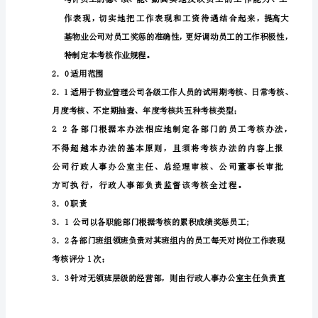
司
员
工
绩
效
考
评
作
业
规
程
12
物