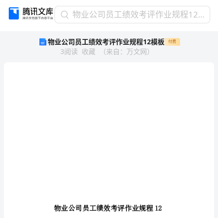
物
物业公司员工绩效考评作业规程12模板
业
物业公司员工绩效考评作业规程12模板
付费
公
3
阅读
收藏
（
来自
：
万文网
）
司
员
工
绩
效
考
评