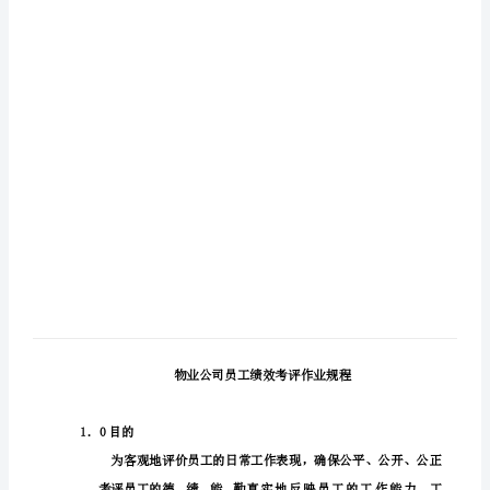
作
业
规
程
12
模
板
物业公司员工
物
业
公