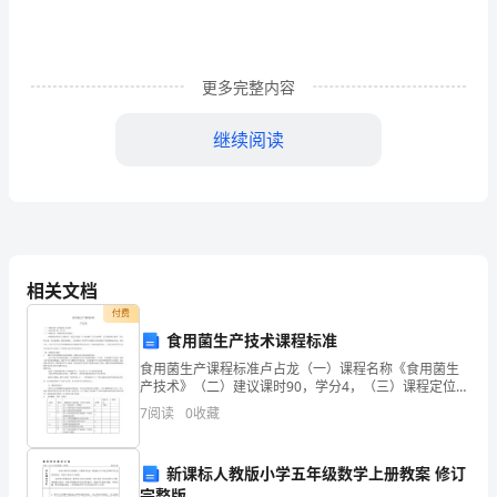
业
公
司
更多完整内容
员
继续阅读
工
绩
1．0目的
效
考
相关文档
评
付费
考评员工的德、绩、能、勤
食用菌生产技术课程标准
作
食用菌生产课程标准卢占龙（一）课程名称《食用菌生
产技术》（二）建议课时90，学分4，（三）课程定位
业
（课程体系中的角色）本课程是高职高专生物技术、园
7
阅读
0
收藏
艺专业的一门专业课程（公共必修课、公共选修课专业
规
课、专
程
新课标人教版小学五年级数学上册教案 修订
特制定本考核作业规程。
完整版