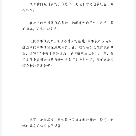
写
景
的
作
文
有
关
荷
欢迎阅读，希望大家能够喜欢。
花
写
荷花写景的作文篇1
景
的
作
荷花吗？