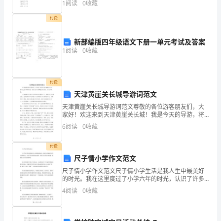
1
阅读
0
收藏
案】：
文
付费
的
新部编版四年级语文下册一单元考试及答案
注
1
阅读
0
收藏
意
事
付费
天津黄崖关长城导游词范文
项
天津黄崖关长城导游词范文尊敬的各位游客朋友们，大
家好！欢迎来到天津黄崖关长城！我是今天的导游，将
有
为大家介绍黄崖关的历史、文化和风景。天津黄崖关长
6
阅读
0
收藏
城位于天津市蓟州区黄崖山上，距离市区约120公里，是
许
河北
付费
多，
尺子情小学作文范文
你
尺子情小学作文范文尺子情小学生活是我人生中最美好
的时光。我在这里度过了小学六年的时光，认识了许多
确
好朋友和老师，学到了许多知识和技能，也收获了许多
4
阅读
0
收藏
美好的回忆最记得的是尺子情小学的校训，它为我们树
定
立了正确