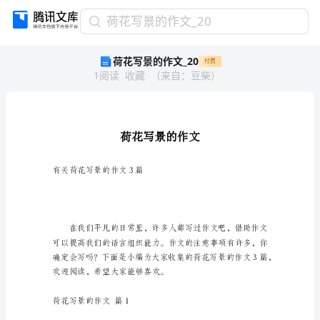
荷
荷花写景的作文_20
花
荷花写景的作文_20
付费
写
1
阅读
收藏
（
来自
：
豆柴
）
景
的
作
文
_20
荷
花
有关荷花写景的作文3篇