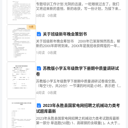
专题培训工作计划 光阴的迅速，一眨眼就过去了，我们
以
又将迎来新的喜悦、新的收获，写一份计划，为接下来
的学习做准备吧！你所接触过的计划都是什么样子的
提
0
阅读
0
收藏
呢？下面是小编为大家整理的专题培训工作计划，供大
家
高
付费
关于班级新年晚会策划书
我
关于班级新年晚会筹划书 20XX年已渐渐悄然而去，崭
们
新的20XX年即将到来。20XX年是我班收获辉煌的一年，
对于我们来说，20XX年更是承载着希望与梦想的一年。
1
阅读
0
收藏
的
在这辞旧迎新的时刻，我们按照学
语
苏教版小学五年级数学下册期中质量调研试
妙哉，妙哉！
卷
言
苏教版小学五年级数学下册期中质量调研试卷填空题。
组
（每空1分，共20分）一节课的时间是:小时，表示把（
）看作单位“1”,平均分成（ ）份，一节课的时间有这样的
4
阅读
0
收藏
织
（）份。王叔叔骑车去新沂市区，2小时行了全
能
2023年永胜县国家电网招聘之机械动力类考
试题库最新
力。
2023年永胜县国家电网招聘之机械动力类考试题库最新
第一部分 单选题(50题) 1、高碳钢的含碳量( )。A.大于
作
0.25%B.大于0.40%C.小于0.60%D.大于0.60%【答