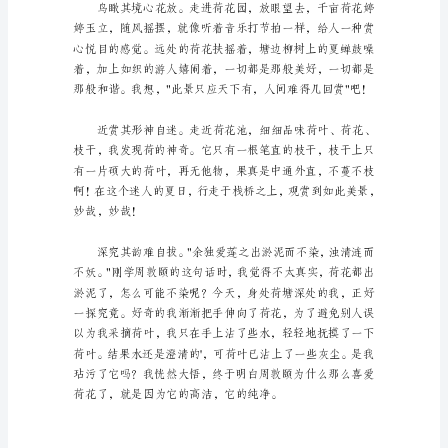
文
3
篇
的荷花，让我心驰神往。
在
我
们
平
凡
的
日
领会杨诗的奥妙呢！
常
里，
许