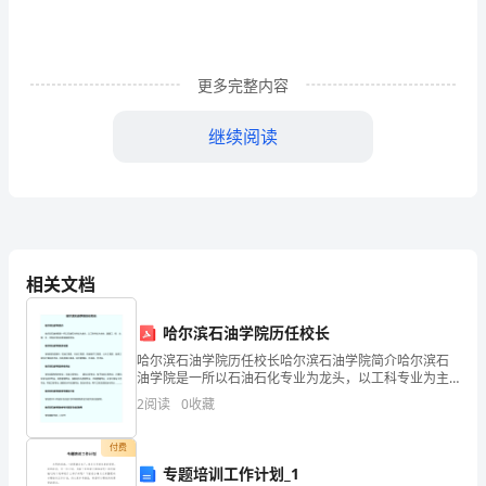
多
人
更多完整内容
都
写
继续阅读
过
作
文
娜的姿态迎接来客的观赏。
吧，
相关文档
借
哈尔滨石油学院历任校长
助
哈尔滨石油学院历任校长哈尔滨石油学院简介哈尔滨石
油学院是一所以石油石化专业为龙头，以工科专业为主
作
体，涵盖工、经、文、管、外、艺等多学科的普通高等
2
阅读
0
收藏
学校。哈尔滨石油学院院系设置学校院系设置有；石油
文
工程系、
付费
可
专题培训工作计划_1