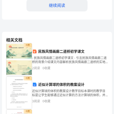
甲
继续阅读
方：
（委
第三条施工费用
托
方）
相关文档
地
付费
民族风情画廊二道桥初学课文
址：
- 民族风情画廊二道桥初学课文 - 引言民族风情画廊二道
桥的背景介绍课文内容解析民族风情画廊二道桥的实地
法
考察民族风情画廊二道桥的创作实践结语
2
阅读
0
收藏
定
付费
代
第四条工程质量
近似计算球的体积的教案设计
表
近似计算球的体积的教案设计教学目标本课时的教学目
标是让学生能够通过近似计算的方法计算球的体积，并
人：
理解近似计算的原理和方法。具体目标如下：理解球体
3
阅读
0
收藏
积计算公式及其推导过程；掌握应用近似计算单元法计
联
算球体积
付费