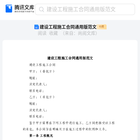
建
建设工程施工合同通用版范文
设
建设工程施工合同通用版范文
付费
工
阅读
收藏
（
来自
：
尚阅文库
）
程
施
工
合
同
通
建设工程施工合同
用
甲方：（委托方）