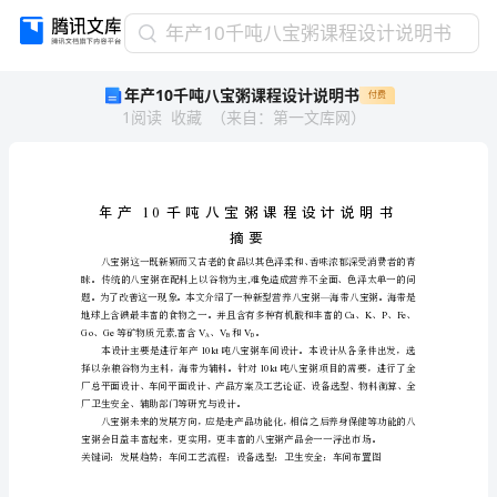
年
年产10千吨八宝粥课程设计说明书
产
年产10千吨八宝粥课程设计说明书
付费
10
1
阅读
收藏
（
来自
：
第一文库网
）
千
吨
八
宝
粥
10
课
摘要
程