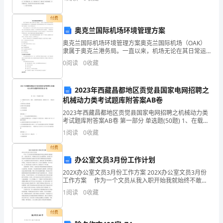
消
明行为的养成为重点，全面深化素质教育，全面提高学
生整体
费
付费
奥克兰国际机场环境管理方案
者
奥克兰国际机场环境管理方案奥克兰国际机场（OAK）
的
隶属于奥克兰港务局。一直以来，机场无论在其日常运
营还是未来发展战略方面，都一直积极促进建立可持续
0
阅读
0
收藏
发展的机场运行环境，其在机场运营环境保护方面的能
青
力一直
睐。
2023年西藏昌都地区贡觉县国家电网招聘之
机械动力类考试题库附答案AB卷
传
2023年西藏昌都地区贡觉县国家电网招聘之机械动力类
统
考试题库附答案AB卷 第一部分 单选题(50题) 1、在载荷
具有冲击、振动，且轴的转速较高、刚度较小时，一般
1
阅读
0
收藏
选用( )。A.刚性固定式联轴
的
付费
八
办公室文员3月份工作计划
宝
202X办公室文员3月份工作方案 202X办公室文员3月份
工作方案 作为一个文员从我入职开始我就始终不敢忘
记领导给予我的重担，一直努力的工作，希望把自己的
粥
1
阅读
0
收藏
工作完成的更好。而在我工作的这两年里我也确
在
付费