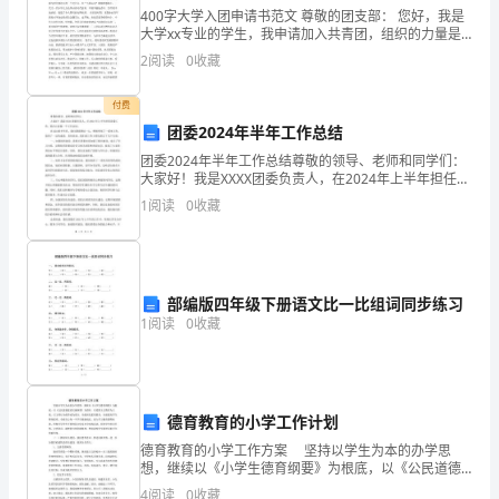
400字大学入团申请书范文 尊敬的团支部： 您好，我是
以
大学xx专业的学生，我申请加入共青团，组织的力量是
强大的，它对于一个人的影响也是巨大的。 翻开历史的
2
阅读
0
收藏
其
史册，每一页光辉的史迹无不透视着伟大的中华民族
色
付费
团委2024年半年工作总结
balance,healthandsafety.
泽
团委2024年半年工作总结尊敬的领导、老师和同学们：
大家好！我是XXXX团委负责人，在2024年上半年担任团
柔
委工作，要向大家做一个工作总结。在过去的半年里，
productswillbefloatingmarket.
1
阅读
0
收藏
我们团委团结一心，积极开展了一系列工作，取得
和、
Keywords
香
hygienic;drawingofplant
味
部编版四年级下册语文比一比组词同步练习
1
阅读
0
收藏
浓
郁
深
德育教育的小学工作计划
德育教育的小学工作方案 坚持以学生为本的办学思
受
想，继续以《小学生德育纲要》为根底，以《公民道德
建设实施纲要》为指针，以爱国主义教育为主线，以文
4
阅读
0
收藏