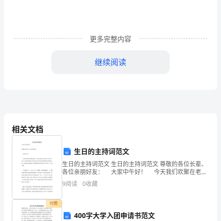
粥
这
更多完整内容
一
既
继续阅读
新
颖
而
相关文档
又
古
生日的主持词范文
老
生日的主持词范文 生日的主持词范文 尊敬的各位长辈、
各位亲朋好友： 大家中午好！ 今天我们欢聚在老谢
家酒店，共同庆祝彭志童小朋友十周岁生日。首先，我
的
9
阅读
0
收藏
代表童童的父母以及家人对各位来宾的到来表示热
食
付费
400字大学入团申请书范文
品