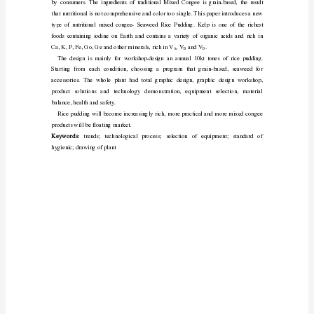
宝
粥
课
程
设
计
说
明
书
摘
要
八
宝