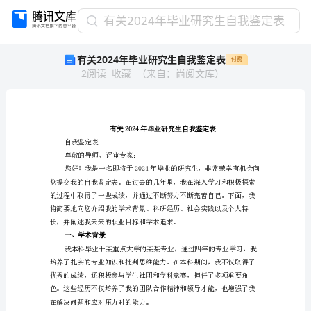
有
有关2024年毕业研究生自我鉴定表
关
有关2024年毕业研究生自我鉴定表
付费
2024
2
阅读
收藏
（
来自
：
尚阅文库
）
年
毕
业
研
究
生
自我鉴定表
自
尊敬的导师、评审专家：