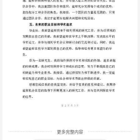
究
生
自
我
鉴
定
表
自
三、社会实践
我
鉴
定
表
尊
更多完整内容