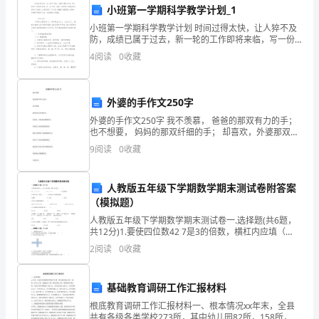
小班第一学期科学教学计划_1
名
小班第一学期科学教学计划 时间过得太快，让人猝不及
五、未来的职业目标和学术追求
即
防，成绩已属于过去，新一轮的工作即将来临，写一份
计划，为接下来的学习做准备吧！好的计划是什么样的
4
阅读
0
收藏
将
呢？以下是小编精心整理的小班第一学期科学教学计划
于
外婆的手作文250字
2024
外婆的手作文250字 我不羡慕， 爸爸的那双有力的手；
也不想要， 妈妈的那双纤细的手； 却喜欢，外婆那双粗
年
糙的手。 外婆手上的纹路很深很深； 那是无情的岁月留
9
阅读
0
收藏
给她的纪念。
毕
生。
业
人教版五年级下学期数学期末测试卷附答案
（模拟题）
的
人教版五年级下学期数学期末测试卷一.选择题(共6题，
共12分)1.要使四位数42 7是3的倍数，横杠内应填（
研
）。A.0、3、6、9 B.2、5、8 C.任何数字2
2
阅读
0
收藏
究
生，
基础教育调研工作汇报材料
根底教育调研工作汇报材料一、根本情况xx年末，全县
非
共有各级各类学校273所，其中幼儿园82所，158所，初