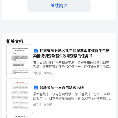
敬
继续阅读
的
导
师、
评
相关文档
审
甘肃省部分地区牦牛和藏羊消化道寄生虫感
染情况调查及驱虫效果观察的任务书
专
甘肃省部分地区牦牛和藏羊消化道寄生虫感染情况调查
献。
家：
及驱虫效果观察的任务书任务书一、任务背景寄生虫病
是现代畜牧业中常见的疾病，特别是在高原地区，由于
四、个人特长
2
阅读
0
收藏
其自然环境和牧民的习惯，养殖的牦牛和藏羊往往受到
您
寄生虫的
好！
最新金陵十三钗电影观后感
我
最新金陵十三钗电影观后感 读《金陵十三钗》，泪纷
纷如雨下，日本鬼子在南京犯下的滔天罪行人神共愤，
血流成河的南京，血的教训，这只是南京城里小小的一
是
6
阅读
0
收藏
隅——教堂，但战争中的教堂在铁蹄和淫威下风雨飘
一