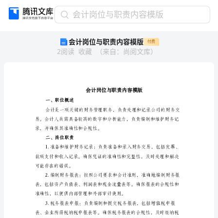
会
会计岗位与职责内容模版
计
会计岗位与职责内容模版
付费
岗
2
阅读
收藏
（
来自
：
尚阅文库
）
位
与
职
责
内
容
一、职位概述
模