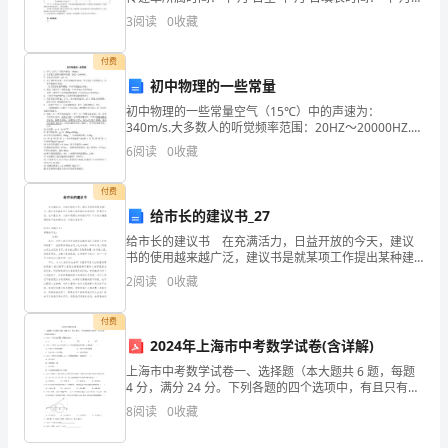
日
3
阅读
0
收藏
备
较
付费
初中物理的一些常量
高
初中物理的一些常量空气（15℃）中的声速为：
340m/s.大多数人的听觉频率范围：20HZ～20000HZ.人
的
耳区分回声：≥0．1s 为了保护听力和，声音不能超过
6
阅读
0
收藏
90dB；为了保证工作和学习，声音不能
数
付费
字
给市长的建议书_27
和
给市长的建议书 在充满活力，日益开放的今天，建议
书的使用越来越广泛，建议书是就某项工作提出某种建
分
议时使用的一种常用书信，也叫意见书。大家知道建议
2
阅读
0
收藏
书的格式吗？以下是小编整理的给市长的建议书，欢迎
大家分
析
付费
能
2024年上海市中考数学试卷(含详解)
上海市中考数学试卷一、选择题（本大题共 6 题，每题
力，
4 分，满分 24 分。下列各题的四个选项中，有且只有一
个选项是正确的）1． （4 分）下列计算A．4﹣ 的结果
8
阅读
0
收藏
负
是（ ）B．3 D．2． （4 分