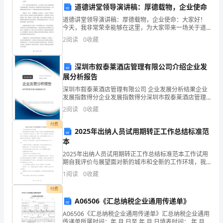
道德讲堂领导演讲稿：厚德载物，企业使命
公
道德讲堂领导演讲稿：厚德载物，企业使命：大家好！
三、任职资格
司
今天，我非常荣幸能够在这里，为大家带来一场关于道
德讲堂领导演讲稿的演讲。我们都知道，道德是我们共
2
阅读
0
收藏
同的信仰和追求，它能够激发我们的内在动力，让我们
的
更好地完
财
深圳市叙泰莱酒店管理有限公司介绍企业发
展分析报告
务
深圳市叙泰莱酒店管理有限公司 企业发展分析结果企业
交
发展指数得分企业发展指数得分深圳市叙泰莱酒店管理
有限公司综合得分说明：企业发展指数根据企业规模、
2
阅读
0
收藏
企业创新、企业风险、企业活力四个维度对企业发展情
易。
况进
付费
2025年出纳人员试用期转正工作总结标准范
作。
会
本
计
2025年出纳人员试用期转正工作总结标准范本工作试用
期自我评价与展望面对新的城市和全新的工作环境，我
人
总结：
深知从生疏到熟练再到精通是一个必经的过程。我始终
1
阅读
0
收藏
认为，保持一个虚心且积极的心态是完成所有工作的基
员
础。
付费
A06506《汇总纳税企业通用传递单》
需
A06506《汇总纳税企业通用传递单》汇总纳税企业通用
具
传递单所属时间：年 月 日至 年 月 日填表时间： 年 月