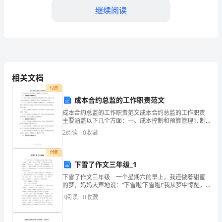
财
继续阅读
务
管
理
职
相关文档
保合规性和高效性。
付费
务，
成本合约总监的工作职责范文
负
成本合约总监的工作职责范文成本合约总监的工作职责
主要涵盖以下几个方面：一、成本控制和预算管理1. 制
责
定公司成本控制和预算管理的策略和目标，确保公司各
2
阅读
0
收藏
个部门的成本控制和预算管理工作与公司整体战略相一
展。
致。
处
付费
理
下雪了作文三年级_1
下雪了作文三年级 一个星期六的早上，我还做着甜蜜
和
的梦，妈妈大声地说：“下雪啦‘下雪啦!”我从梦中惊醒，
的财务目标的实现。
快步跑到窗边看雪景。雪就像仙女撒下的花，一阵风吹
3
阅读
0
收藏
记
来，它们就翩翩起舞。大地仿佛披上了一层雪白的棉被
录