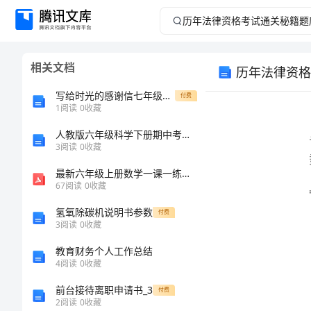
历
年
相关文档
历年法律资格
法
写给时光的感谢信七年级作文
付费
律
1
阅读
0
收藏
载！
人教版六年级科学下册期中考试卷(新版)
资
3
阅读
0
收藏
格
最新六年级上册数学一课一练比和按比例分配青岛版文档
67
阅读
0
收藏
考
氢氧除碳机说明书参数
付费
3
阅读
0
收藏
试
教育财务个人工作总结
通
4
阅读
0
收藏
前台接待离职申请书_3
付费
关
2
阅读
0
收藏