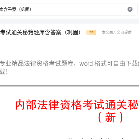
考试通关秘籍题库含答案（巩固）
本文由万文网提供
付费
word
专业精品法律资
内部法律资格考试通关秘籍题库含答案
（新）
第I部分单选题（150题）
1.