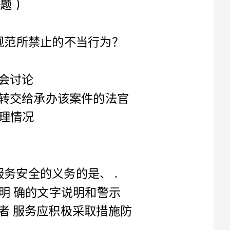
C:与案件无涉的法官将当事人的诉讼理由书转交给承办该案件的法官
2.下列各项中，不属于经营者保证商品或者服务安全的义务的是、.
险的商品和服务应作出明确的文字说明和警示
B:经营者对有缺陷并可能造成危害的商品或者服务应积极采取措施防
D:经营者对有缺陷的商品或者服务即使是正确使用或者接受仍会造成
3.在一个涉外民事案件中，我国某法院根据我国的冲突规则确定应适用