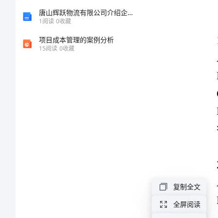
秘
唐山辉跃物流有限公司介绍企业发展分析报告
1
阅读
0
收藏
籍
项目成本管理的案例分析
15
阅读
0
收藏
题
答案：A
库
含
答
案
（巩
复制全文
答案：C
固）
全屏阅读
内