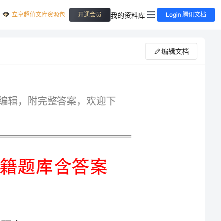
立享超值文库资源包
我的资料库
开通会员
Login 腾讯文档
编辑文档
格考试题库，格式可自由下载编辑，附完整答案，欢迎下
在我国，下列哪一项不属于法官职业道德规范所禁止的不当行为？