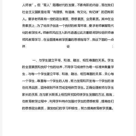
近
发
表
了
一
篇
名
为
《暑
期
教
师
集