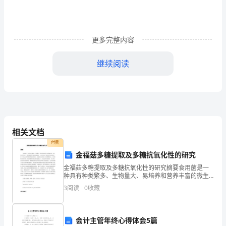
训
学
习
更多完整内容
心
继续阅读
得》
的
范
文，
相关文档
觉
付费
金福菇多糖提取及多糖抗氧化性的研究
得
金福菇多糖提取及多糖抗氧化性的研究摘要食用菌是一
种具有种类繁多、生物量大、易培养和营养丰富的微生
有
物，在自然界分布很广。食用菌含有丰富的多糖物质，
3
阅读
0
收藏
人们在对其产量和性质等注重的同时，对其成分的生物
用
活性也非
就
会计主管年终心得体会5篇