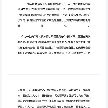
暑
期
教
师
集
训
学
习
心
得
我
最