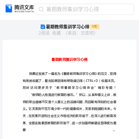
暑
暑期教师集训学习心得
期
暑期教师集训学习心得
付费
教
2
阅读
收藏
（
来自
：
文库吧
）
师
集
训
学
习
心
得