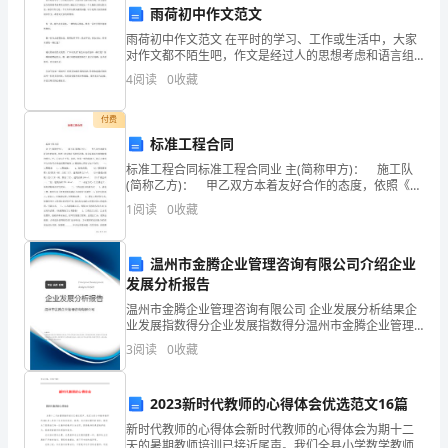
析
A．EHEC细胞为原核细胞，无细胞壁
雨荷初中作文范文
雨荷初中作文范文 在平时的学习、工作或生活中，大家
版
B．EHEC细胞中含有的核酸种类是2种
对作文都不陌生吧，作文是经过人的思想考虑和语言组
织，通过文字来表达一个主题意义的记叙方法。相信写
一、
4
阅读
0
收藏
作文是一个让许多人都头痛的问题，以下是帮大家的雨
荷
单
付费
D．EHEC细胞不能生活在人体的肠道中
标准工程合同
选
标准工程合同标准工程合同业 主(简称甲方)： 施工队
题
(简称乙方)： 甲乙双方本着友好合作的态度，依照《民
法典》等相关法律，结合家庭居室装饰装修的特点，
1
阅读
0
收藏
后直接影响（）
（本
甲、乙双方在平等、自愿、协商一致的基础上，
题
温州市金腾企业管理咨询有限公司介绍企业
发展分析报告
共
温州市金腾企业管理咨询有限公司 企业发展分析结果企
10
A．B．C分别表示
业发展指数得分企业发展指数得分温州市金腾企业管理
咨询有限公司综合得分说明：企业发展指数根据企业规
3
阅读
0
收藏
小
模、企业创新、企业风险、企业活力四个维度对企业发
展情
题，
2023新时代教师的心得体会优选范文16篇
每
新时代教师的心得体会新时代教师的心得体会为期十二
天的暑期教师培训已接近尾声。我们全县小学数学教师