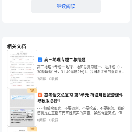
年
继续阅读
高
一
上
学
相关文档
期
高三地理专题二总结题
期
5、有氧呼吸中产生ATP最多的阶段是
高三地理 1专题一 地球、地图总复习题一、选择题（1-
30题每题1分，31-40每题2分)1、我国浙江省的温岭县
末
是大陆上最早迎来新年第一缕曙光的地方。
A．第一阶段B．第二阶段
3
阅读
0
收藏
生
C．第三阶段D．三个阶段一样多
付费
物
高考语文总复习 第3单元 荷塘月色配套课件
粤教版必修1
试
- - - 和反映现实，不要讽刺，不要挖苦，不要抱怨。我的
感觉是在直播平民百姓真实的声音，虽然有些笑点，但
题
却是新闻反映民生的一个良好开端
8
阅读
0
收藏
解
付费