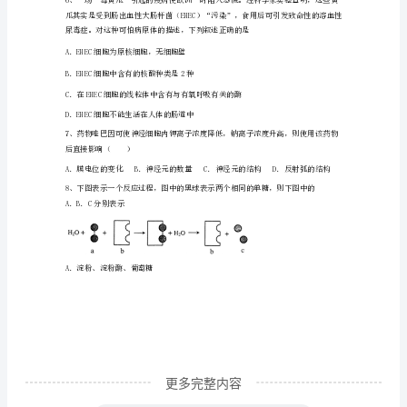
3、细菌被归为原核生物的原因是（）
解
析
的是
版
上
海
市
建
平
中
学
2024
更多完整内容