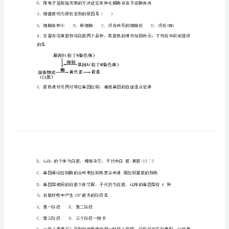
一
上
断从内质网上脱落下来。这一结果直接导致
学
A．染色体被破坏B．高尔基体被破坏
期
期
2、有关实验方法的叙述，错误的是
末
A．用差速离心法分离各种细胞器
生
B．用荧光标记法研究人鼠细胞融合
物
试
题