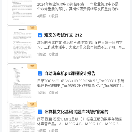
2024年物业管理中心岗位职责____年物业管理中心是一
一
个非常重要的部门，其岗位职责将继续发挥重要的作
用。以下是____年物业管理中心岗位职责的详细介绍，供
度来思维。
4
阅读
0
收藏
个
参考：1. 岗位职责概述物业管理中心负责管理
年
付费
难忘的考试作文_212
头，
难忘的考试作文 难忘的考试作文(通用) 在日复一日的学
习、工作或生活中，大家对作文都再熟悉不过了吧，写
回
作文是培养人们的观察力、联想力、想象力、思考力和
1
阅读
0
收藏
2024年销售员年终工作总结2（1910字）
记忆力的重要手段。相信写作文是一个让
想
付费
这
自动洗车机plc课程设计报告
一
目录TOC \o "1-6" \h \u HYPERLINK \l "_Toc9393"1 系统
概述 PAGEREF _Toc9393 2HYPERLINK \l "_Toc9093"1.1
个
应用背景
1
阅读
0
收藏
素质，高标
年
付费
头，
计算机文化基础试题库2填好答案的
序号 题目 答案1. MP3是以（ ）标准压缩的数字存储媒
可
体声音产品。 A．MPEG-4 B．MPEG-1 C．MPEG-3
D．MPEG-2 B2. 软盘上有写保护口，
1
阅读
0
收藏