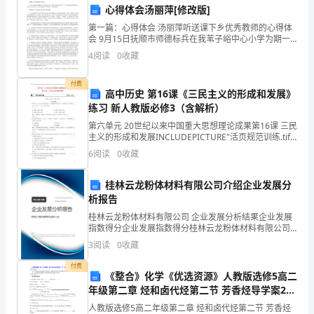
心得体会汤丽萍[修改版]
务
第一篇：心得体会 汤丽萍听送课下乡优秀教师的心得体
会 9月15日抚顺市师德标兵在我苇子峪中心小学为期一
的
周的送课活动。听了下乡送课优秀教师的课之后，从他
4
阅读
0
收藏
们身上学习到了一些宝贵的经验，好的办法，真是受益
需
匪
付费
求
高中历史 第16课《三民主义的形成和发展》
练习 新人教版必修3（含解析）
和
第六单元 20世纪以来中国重大思想理论成果第16课 三民
主义的形成和发展INCLUDEPICTURE"活页规范训练.tif"
规
(时间：25分钟 分值：30分)A组(基础题)1．孙中山在
6
阅读
0
收藏
《三民主义与中
模
桂林云龙粉体材料有限公司介绍企业发展分
亦
析报告
迅
桂林云龙粉体材料有限公司 企业发展分析结果企业发展
指数得分企业发展指数得分桂林云龙粉体材料有限公司
速
综合得分说明：企业发展指数根据企业规模、企业创
3
阅读
0
收藏
新、企业风险、企业活力四个维度对企业发展情况进行
评价。
扩
付费
《整合》化学《优选资源》人教版选修5高二
大，
年级第二章 烃和卤代烃第二节 芳香烃导学案2
WORD版含解析
人教版选修5高二年级第二章 烃和卤代烃第二节 芳香烃