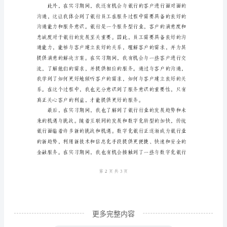
范
文
2024
年
谨的态度尽可能地减
银
行
实
习
心
得
体
会
更多完整内容
随