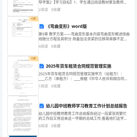
对
导学案2【学习目标】1．学生通过阅读教材掌及教师引
导握苯和苯的同系物的结构及化学性质;2．学生通过阅读
于
2
阅读
0
收藏
教材了解芳香烃的来源及其应用【学习过程】一、苯
付费
银
《弯曲变形》word版
行
第9章 教学方案——弯曲变形基本内容弯曲变形概述挠曲
线微分方程及其积分 用叠加法求梁的位移简单静不定梁
从
教学目的1、了解梁弯曲变形的工程实例，掌握挠度及转
4
阅读
0
收藏
角的概念及关系。2、理解挠曲线微分方
业
付费
人
2025年货车租赁合同规范管理实施
员
2025年货车租赁合同规范管理实施甲方（出租方）：
____乙方（承租方）：____根据《中华人民共和国合同
法》及相关法律法规的规定，甲乙双方在平等、自愿、
的
1
阅读
0
收藏
公平、诚实信用的原则基础上，就甲方将货车租赁给
需
幼儿园中班教师学习教育工作计划总结报告
求
幼儿园中班教师教育工作总结报告经过一段紧张而繁忙
也
的工作后又将迎来这一学期的总结工作,看着他们这学期
来，一步一个踪迹地向前迈进，获取不同样程度的进
6
阅读
0
收藏
越
步，我们真的很宽慰，而回首今学期的教育历程，我们
历历在目