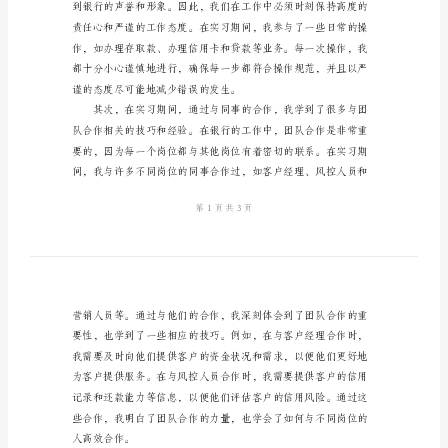
范
文
2024
年
银
行
和体会。
实
习
心
得
体
会