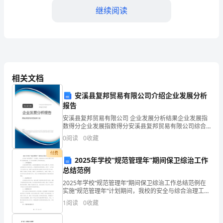
着
继续阅读
中
国
经
相关文档
济
安溪县复邦贸易有限公司介绍企业发展分析
的
报告
快
安溪县复邦贸易有限公司 企业发展分析结果企业发展指
数得分企业发展指数得分安溪县复邦贸易有限公司综合
速
得分说明：企业发展指数根据企业规模、企业创新、企
0
阅读
0
收藏
业风险、企业活力四个维度对企业发展情况进行评价。
发
该企
付费
2025年学校“规范管理年”期间保卫综治工作
人高效合作。
展，
总结范例
银
2025年学校“规范管理年”期间保卫综治工作总结范例在
实施“规范管理年”计划期间，我校的安全与综合治理工作
取得了显著的成就。以下是对该期间工作的详细总结。
行
1
阅读
0
收藏
一、工作实施状况在规范管理年期间，我校高度重视
业