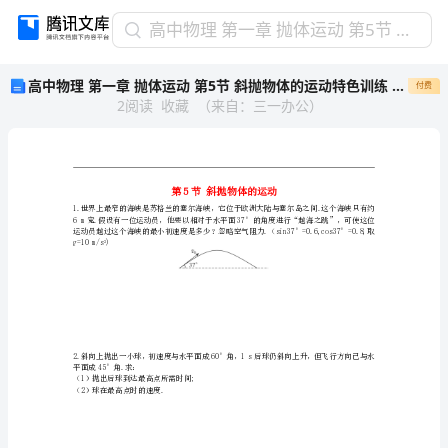
高
高中物理 第一章 抛体运动 第5节 斜抛物体的运动特色训练 粤教版必修2
中
高中物理 第一章 抛体运动 第5节 斜抛物体的运动特色训练 粤教版必修2
付费
物
2
阅读
收藏
（
来自
：
三一办公
）
理
第
一
章
抛
体
运
g=10m/s)
2