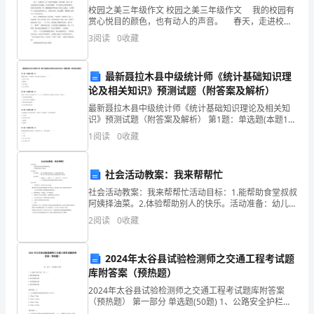
校园之美三年级作文 校园之美三年级作文 我的校园有
答案与解析
世
赏心悦目的颜色，也有动人的声音。 春天，走进校
解析:
园，鸟儿在树上欢声笑语。小草从土里钻出头来，微风
界
3
阅读
0
收藏
在竖直方向上：vsin37°=gt
吹来，操场上的`老杨树挥动自己的手臂，“沙沙沙”
0
上
最新聂拉木县中级统计师《统计基础知识理
上升时间：t==0.06v
0
最
论及相关知识》预测试题（附答案及解析）
运动员跳跃时间：T=2t=0.12v
0
最新聂拉木县中级统计师《统计基础知识理论及相关知
窄
在水平方向上：x≤vsin37°·T=0.12vcos3
2
识》预测试题（附答案及解析） 第1题：单选题(本题1
00
分)根据哈罗德一多马模型，经济增长主要取决于( )A.资
的
1
阅读
0
收藏
本产出比 B.储蓄率C.技术进步
0
海
故跨越海峡的最小速度为2.510m/s.
社会活动教案：我来帮帮忙
峡
答案:
2.510m/s
社会活动教案：我来帮帮忙活动目标：1.能帮助食堂叔叔
解析:
阿姨择油菜。2.体验帮助别人的快乐。活动准备：幼儿需
是
要：1.幼儿知道择油菜的方法，有择油菜的经验。 2.幼
2
阅读
0
收藏
儿在人际交往的过程中有帮
苏
2024年太谷县试验检测师之交通工程考试题
格
x
库附答案（预热题）
答案:
（1）2.37s（2）13.4m/s
兰
解析:
2024年太谷县试验检测师之交通工程考试题库附答案
（预热题） 第一部分 单选题(50题) 1、公路安全护栏是
的
一种（）。A.横向吸能结构B.纵向吸能结构C.剪切吸能结