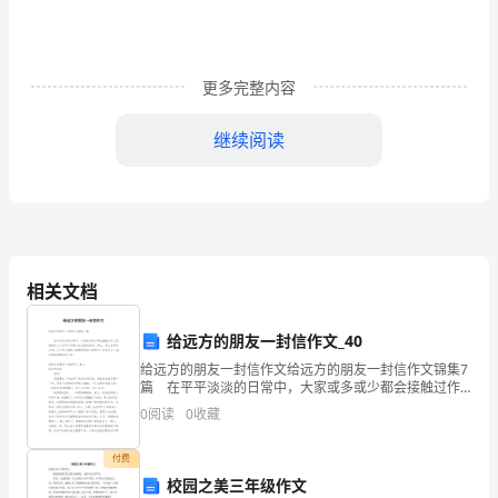
修
2
更多完整内容
第
5
继续阅读
节
斜
抛
物
相关文档
体
图1-3-8
给远方的朋友一封信作文_40
的
给远方的朋友一封信作文给远方的朋友一封信作文锦集7
篇 在平平淡淡的日常中，大家或多或少都会接触过作
运
文吧，借助作文人们可以实现文化交流的目的。那么，
0
阅读
0
收藏
怎么去写作文呢？以下是小编精心整理的给远方的朋友
动
付费
1.
校园之美三年级作文