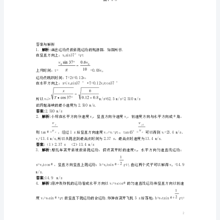
顶高h=2m
动
特
色
在离开飞机5s后击中目标.不计空气阻力，求：
（1）轰炸机的速度;
训
（2）炸弹在空中经过的水平距离;
练
粤
教
版
必