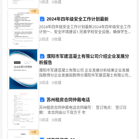
1
阅读
0
收藏
构D.扭矩吸能结构【答案】：B
塞
00
付费
m/s.
2024年四年级安全工作计划最新
尔
答案:
14.9m/s
2024年四年级安全工作计划最新2024年四年级安全工作
解析:
海
x0
计划一、安全环境建设1.完善学校安全设施，确保学生在
校内的安全。2.加强校园巡逻，保护学生的人身安全。3.
2
阅读
0
收藏
峡，
加强校园安全宣传，提高学生与家长的安全
它
濮阳市军建混凝土有限公司介绍企业发展分
析报告
位
濮阳市军建混凝土有限公司 企业发展分析结果企业发展
于
指数得分企业发展指数得分濮阳市军建混凝土有限公司
综合得分说明：企业发展指数根据企业规模、企业创
3
阅读
0
收藏
欧
新、企业风险、企业活力四个维度对企业发展情况进行
评价。
洲
苏州租房合同仲裁电话
大
苏州租房合同仲裁电话合同编号： 签订地点： 签订日
期： 本合同由以下双方于 年
陆
1
阅读
0
收藏
与
付费