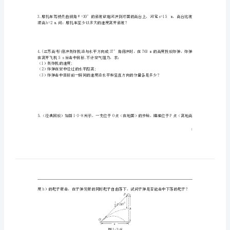
动
第
5
节
斜
平面成45°角.求：
（1）抛出后球到达最高点所需时间;
抛
（2）球在最高点时的速度.
物
体
的
运