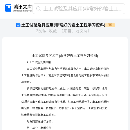
土
土工试验及其应用(非常好的岩土工程学习资料)
工
土工试验及其应用(非常好的岩土工程学习资料)
付费
试
2
阅读
收藏
（
来自
：
万文网
）
验
及
其
应
用
(非
土工试验及其应用
7
常