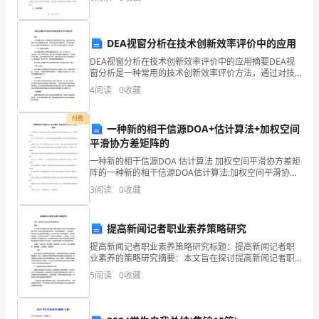
发果农们的学习热情，我单位于2024年组织了一次果园
力
学
DEA视窗分析在技术创新效率评价中的应用
Cc?d30/d60d10
DEA视窗分析在技术创新效率评价中的应用摘要DEA视
重
窗分析是一种常用的技术创新效率评价方法，通过对技
术创新投入和产出数据进行分析，得出企业的技术创新
要
4
阅读
0
收藏
效率。本文将详细介绍DEA视窗分析的原理和应用，探
Cu5Cc=1~3
讨
组
付费
一种新的相干信源DOA+估计算法+加权空间
成
第2页
平滑协方差矩阵的
一种新的相干信源DOA 估计算法 加权空间平滑协方差矩
部
阵的一种新的相干信源DOA估计算法:加权空间平滑协方
差矩阵的Toeplitz矩阵拟合王布宏12王永良1陈 辉11.空
分
3
阅读
0
收藏
军雷达学院雷达兵器运用工程全军
之
提高新闻记者职业素养策略研究
一，
提高新闻记者职业素养策略研究标题：提高新闻记者职
业素养的策略研究摘要：本文旨在探讨提高新闻记者职
土
业素养的策略以适应当今快速发展的媒体环境。新闻记
5
阅读
0
收藏
者应具备专业知识、良好的道德品质、广泛的视野、开
工
放的心态
试