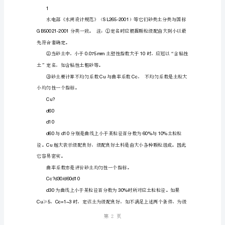
料)
土
1
工
GBJ145-90
试
d0.002
验
≥，≤
0.075d&gt;0.002d0.002
及
、砂类土分类
2
其
应
GB50021-2001
用
石土与砂土，即粗粒土。
(非
碎石土分类
常
第1页
好
岩