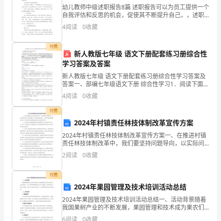
先符合者确定。
其
幼儿教师中级述职报告8篇 述职报告可以为员工提供一个
自我评估和反思的机会，促使其不断提升自己，，述职
应
报告的撰写可能需要考虑到市场趋势、竞争情况和行业
4
阅读
0
收藏
发展，，下面是小编为您分享的幼儿教师中级述
用
土”定名，如含粘性土粗砂等。
付费
新人教版七年级 语文下册配套练习册综合性
土
学习答案及答案
工
新人教版七年级 语文下册配套练习册综合性学习答案及
答案一、部编七年级语文下册 综合性学习1．阅读下面文
小均匀性一个指标。
试
字，按要求作答。我看见奔流似的马群，深夜[háo] 鸣的
4
阅读
0
收藏
蒙古狗，我听见皮鞭滚落在山涧里的脆响；我想
Cu?
验
付费
2024年村镇责任林技体制改革宣传方案
是
d60
2024年村镇责任林技体制改革宣传方案一、在推进村镇
责任林技体制改革中，我们要坚持问题导向，以实际问
土
d10
题为出发点和落脚点，以解决问题为核心，不断完善改
2
阅读
0
收藏
革措施和政策，实现责任林的管理效能和经济效益的双
质
提升
付费
学
2024年果园管理及技术培训活动总结
Cu
与
2024年果园管理及技术培训活动总结一、活动背景随着
我国果树产业的不断发展，果园管理和技术成为果农们
它容易密实。
土
关注的焦点。为了促进果园管理和技术水平的提升，激
6
阅读
0
收藏