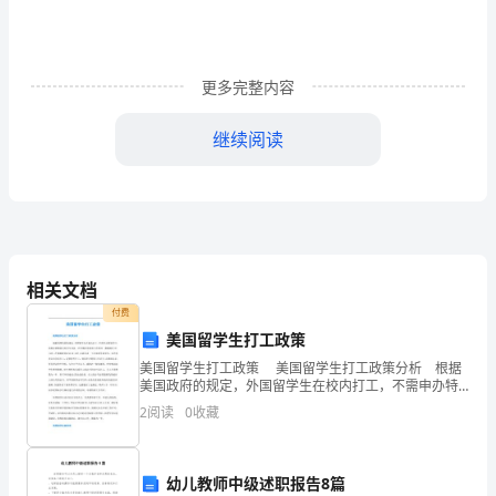
土
工
程
更多完整内容
学
继续阅读
习
砂土分类
资
料)
7
相关文档
土
付费
浚岩土分类标准》（）
JTJ320-96
美国留学生打工政策
工
1
美国留学生打工政策 美国留学生打工政策分析 根据
美国政府的规定，外国留学生在校内打工，不需申办特
试
别许可，但要注册维持全时学生身份，在学期中的每周
2
阅读
0
收藏
工作时间一般限制在20小时，在假期时则可达40小时
验
GB50021-2001
及
幼儿教师中级述职报告8篇