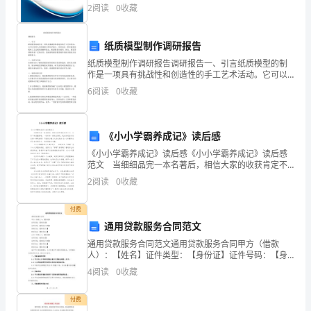
技有限公司厦门分公司综合得分说明：企业发展指数根
6、举办手抄报和网页设计竞赛。
2
阅读
0
收藏
据企业规模、企业创新、企业风险、企业活力四个维度
操
对企
二、班主任工作：
评
纸质模型制作调研报告
量
纸质模型制作调研报告调研报告一、引言纸质模型的制
作是一项具有挑战性和创造性的手工艺术活动。它可以
2、做好期中
培养人们的观察力和动手能力，同时也是一种对建筑结
化
6
阅读
0
收藏
构和工艺过程的理解和表达。纸质模型在教育、娱乐、
3、组织好班委选举或改选工作;
展
及
《小小学霸养成记》读后感
考
《小小学霸养成记》读后感《小小学霸养成记》读后感
核;4、
范文 当细细品完一本名著后，相信大家的收获肯定不
少，记录下来很重要哦，一起来写一篇读后感吧。现在
2
阅读
0
收藏
表
你是否对读后感一筹莫展呢？下面是小编为大家收集的
《小
等部分。
彰
付费
通用贷款服务合同范文
三、年级组工作：
10
通用贷款服务合同范文通用贷款服务合同甲方（借款
人）：【姓名】证件类型：【身份证】证件号码：【身
月
份证号码】家庭住址：【家庭住址】联系电话：【联系
4
阅读
0
收藏
电话】乙方（贷款人）：【姓名】证件类型：【身份
份
证】证件号码
付费
文