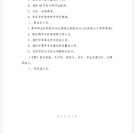
习
贯
彻
《思
想
道
德》，
观
看
教
育
第页共页
13
光
盘;2、