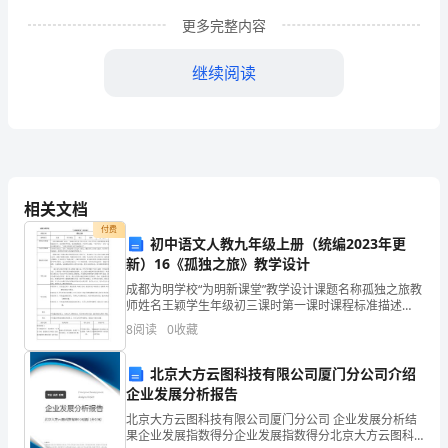
确
更多完整内容
定
继续阅读
个
人
劳
动
相关文档
实
付费
一、学生教育：
初中语文人教九年级上册（统编2023年更
践
新）16《孤独之旅》教学设计
成都为明学校“为明新课堂”教学设计课题名称孤独之旅教
岗;3、
师姓名王颖学生年级初三课时第一课时课程标准描述
2、确定个人劳动实践岗;
《语文课程标准》指出：“阅读是学生的个性化行为，应
搞
8
阅读
0
收藏
让学生在主动积极的思 维和情感活动中，加深理解和体
3、搞好期中操评量化及考核;
验
好
北京大方云图科技有限公司厦门分公司介绍
4、表彰10月份文明学生标兵;
企业发展分析报告
期
5、安全、法制教育;
北京大方云图科技有限公司厦门分公司 企业发展分析结
中
果企业发展指数得分企业发展指数得分北京大方云图科