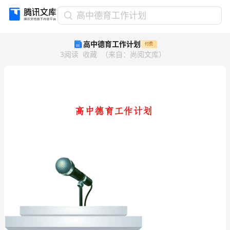
高
高中德育工作计划
中
高中德育工作计划
付费
德
3
阅读
收藏
（
来自
：
尚阅文库
）
育
工
作
计
划
高
中