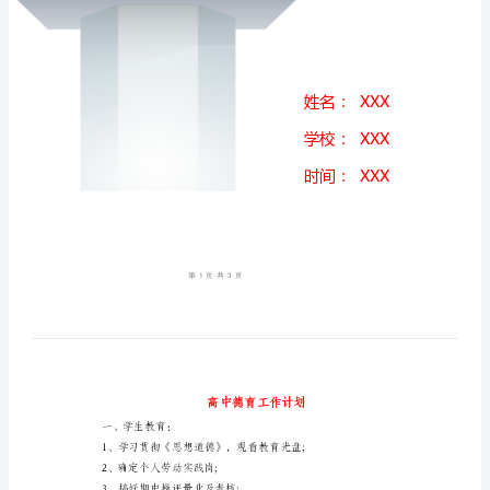
德
育
工
作
计
划
一、
学
生
教
育：
1、
学