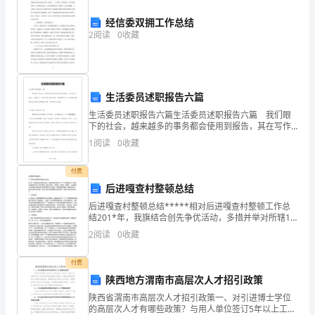
明
经信委双拥工作总结
2
阅读
0
收藏
学
生
标
生活委员述职报告六篇
生活委员述职报告六篇生活委员述职报告六篇 我们眼
兵;5、
下的社会，越来越多的事务都会使用到报告，其在写作
上具有一定的窍门。你还在对写报告感到一筹莫展吗？
安
1
阅读
0
收藏
以下是我精心整理的生活委员述职报告6篇，欢迎阅读与
收
全、
付费
后进嘎查村整顿总结
法
后进嘎查村整顿总结*****相对后进嘎查村整顿工作总
制
结201*年，我旗结合创先争优活动，多措并举对所辖15
个*****办事处的22个相对后进嘎查村进行了集中整
2
阅读
0
收藏
教
顿。通过“强班子、重教育、抓经济、解难点”
育;6、
付费
陕西地方渭南市高层次人才招引政策
举
陕西省渭南市高层次人才招引政策一、对引进博士学位
的高层次人才有哪些政策？与用人单位签订5年以上工作