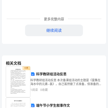
表
（CARS）
一、
更多完整内容
人
过份。
继续阅读
际
关
激无关。
系
与
相关文档
年
当的反应。
付费
科学教研组活动反思
龄
四、躯体运用能力
科学教研组活动反思 本次备课组活动的主题是《富集在
相
海水中的元素--氯》，自己虽然做了点准备，但准备的还
与年龄相当：与年龄相适应的利用和意识。
不够充分，所以这次就当了次记录员。通过这次备课组
1
阅读
0
收藏
当；
活动，我反思了下得到以下几点: 1.在讲这节时没有
与
端午节小学生叙事作文
--