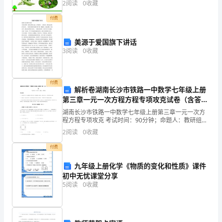
同
2
阅读
0
收藏
付费
意。
1
美源于爱国旗下讲话
3
阅读
0
收藏
分
的情况频繁的发生，很难使儿童分心。
轻
付费
六、对环境变化的适应
度
解析卷湖南长沙市铁路一中数学七年级上册
第三章一元一次方程方程专项攻克试卷（含答案
异
详解）
湖南长沙市铁路一中数学七年级上册第三章一元一次方
程方程专项攻克 考试时间：90分钟；命题人：教研组考
常：
生注意：1、本卷分第I卷（选择题）和第Ⅱ卷（非选择
2
阅读
0
收藏
题）两部分，满分100分，考试时间90分钟2、答卷
缺
付费
乏
九年级上册化学《物质的变化和性质》课件
初中无忧课堂分享
一
5
阅读
0
收藏
些
眼