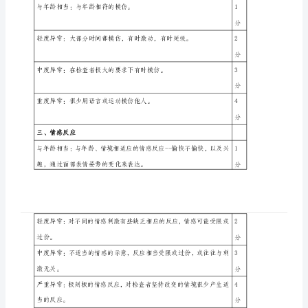
定
量
表
南
反应有轻度缺陷。
通
市
第
二
人
干扰，才能产生反应。
民
二、模仿词和动作
()
医
与年龄相当：与年龄相符的模仿。
院
康