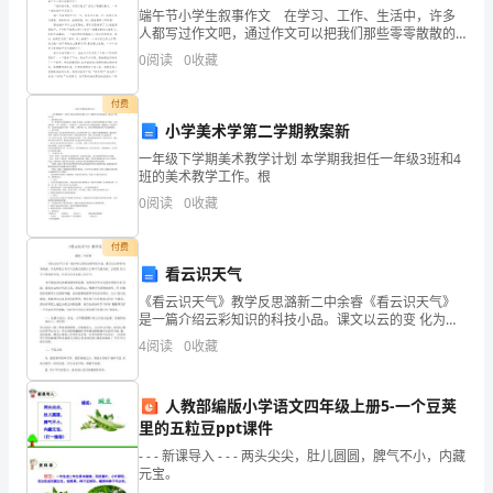
年
端午节小学生叙事作文 在学习、工作、生活中，许多
人都写过作文吧，通过作文可以把我们那些零零散散的
龄
性。
思想，聚集在一块。你写作文时总是无从下笔？以下是
0
阅读
0
收藏
小编为大家收集的端午节小学生叙事作文，欢迎大家借
相
鉴与参
付费
符
小学美术学第二学期教案新
手指摆动，脚尖走。
的
一年级下学期美术教学计划 本学期我担任一年级3班和4
班的美术教学工作。根
重度异常
害
0
阅读
0
收藏
羞、
付费
自
看云识天气
五、与非生命物体的关系
《看云识天气》教学反思潞新二中余睿《看云识天气》
卫
是一篇介绍云彩知识的科技小品。课文以云的变 化为线
与年龄相当：适合年龄的兴趣运用和探索。
索，以怎样看云识天气为重点说明了云和天气的关系、
及
4
阅读
0
收藏
云的变 化与天气变化的关系，告诉人们可以看云识天
气。本
表
人教部编版小学语文四年级上册5-一个豆荚
示
里的五粒豆ppt课件
- - - 新课导入 - - - 两头尖尖，肚儿圆圆，脾气不小，内藏
不
元宝。