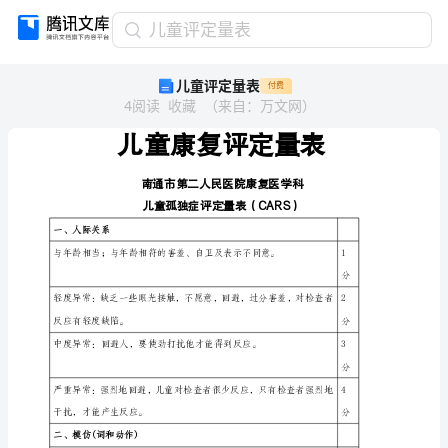
儿
儿童评定量表
童
儿童评定量表
付费
评
4
阅读
收藏
（
来自
：
万文网
）
定
量
表
儿
童
康
复
一、人际关系
评