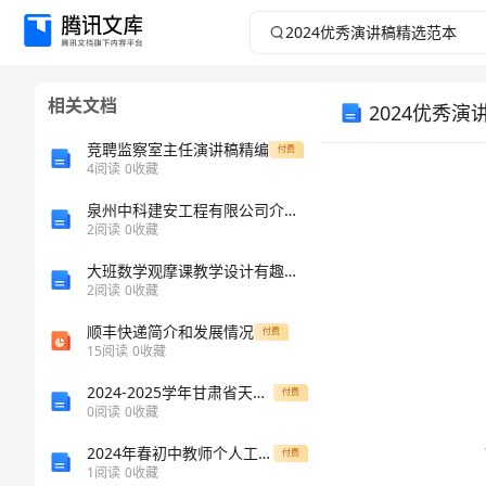
2024
优
相关文档
2024优秀
秀
竞聘监察室主任演讲稿精编
付费
演
4
阅读
0
收藏
讲
泉州中科建安工程有限公司介绍企业发展分析报告
2
阅读
0
收藏
稿
大班数学观摩课教学设计有趣的“0”
2
阅读
0
收藏
精
顺丰快递简介和发展情况
付费
15
阅读
0
收藏
选
2024-2025学年甘肃省天水市甘谷县高一化学第一学期期末质量跟踪监视模拟试题含解析
付费
范
0
阅读
0
收藏
2024年春初中教师个人工作计划
付费
本
1
阅读
0
收藏