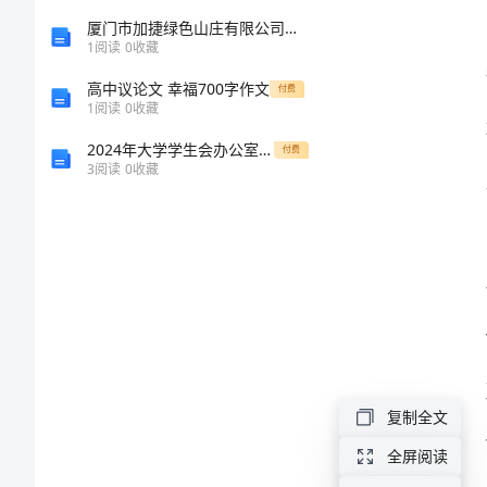
2024
厦门市加捷绿色山庄有限公司介绍企业发展分析报告
1
阅读
0
收藏
优
高中议论文 幸福700字作文
付费
秀
1
阅读
0
收藏
演
2024年大学学生会办公室工作计划表
付费
3
阅读
0
收藏
讲
稿
精
选
范
本
尊
复制全文
敬
全屏阅读
的