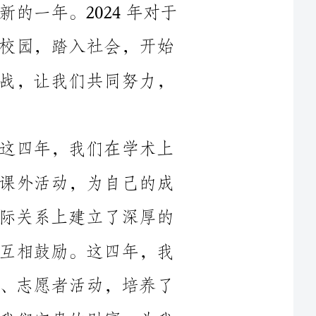
新的人生之旅。面对即将到来的变化和挑战，让我们共同努力，
首先，让我们回顾一下过去的四年。这四年，我们在学术上
不断追求进步，勤奋学习，积极参加各种课外活动，为自己的成
长打下了坚实的基础。这四年，我们在人际关系上建立了深厚的
友谊，共同度过了喜怒哀乐，互相支持，互相鼓励。这四年，我
们在实践中锻炼了自己的能力，参与社团、志愿者活动，培养了
团队合作精神和领导才能。这一切都成为我们宝贵的财富，为我
但是，就在我们胸怀激荡、怀揣梦想的时候，我们也要面对
来自现实的压力和挑战。世界在飞速发展，科技日新月异，竞争
日益激烈。在这个变革的时代，我们不能安于现状，要不断提升