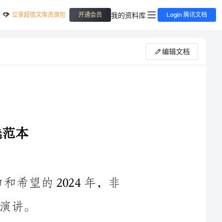
立享超值文库资源包
我的资料库
开通会员
Login 腾讯文档
编辑文档
大家好！我是XXX，在这个充满活力和希望的2024年，非
时光荏苒，岁月如梭，刹那间又到了新的一年。2024年对于
我们来说意义非凡，我们即将离开青涩的校园，踏入社会，开始