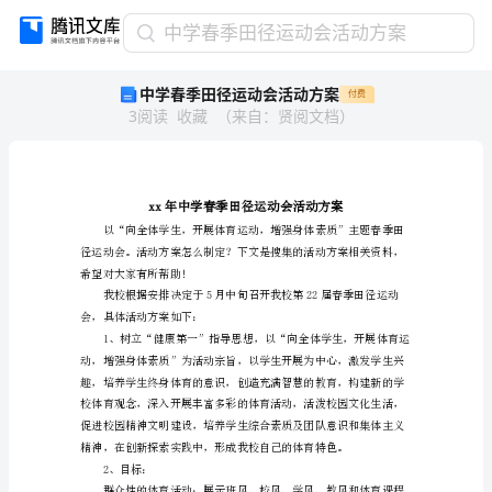
中
中学春季田径运动会活动方案
学
中学春季田径运动会活动方案
付费
春
3
阅读
收藏
（
来自
：
贤阅文档
）
季
田
径
运
动
会
活