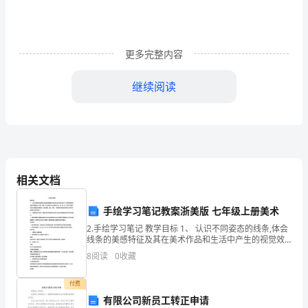
生，
开
展
更多完整内容
体
继续阅读
育
运
米。)
动，
增
相关文档
作;跳远采用助跑跳远。)
强
手绘学习笔记教案浙美版 七年级上册美术
身
2.手绘学习笔记 教学目标 1、 认识不同姿态的线条,体会
不可以助跑投掷。)
体
线条的美感特征及其在美术作品和生活中产生的视觉效
果;通过教学掌握直线、折线、曲线、交叉线等以及不同
8
阅读
0
收藏
素
线形,如长、短、细、疏、密等不同线性的
踢毽子比赛时间为两分钟。)
质”
付费
有限公司新员工转正申请
竞赛工程——团体：