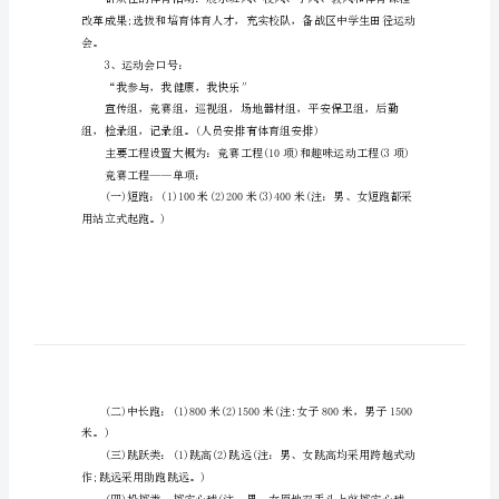
希望对大家有所帮助!
动
方
会，具体活动方案如下：
案
xx
年
中
学
春
季
2、目标：
田
径
运
会。