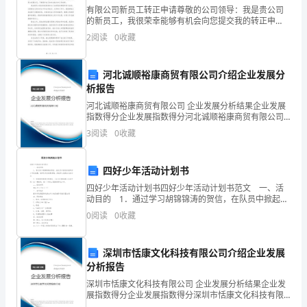
主
有限公司新员工转正申请尊敬的公司领导：我是贵公司
的新员工，我很荣幸能够有机会向您提交我的转正申
题
请。自加入贵公司以来，我一直在努力工作，并在工作
2
阅读
0
收藏
中不断学习和成长。通过与同事的合作和交流，我逐渐
春
适应和熟悉
动。)
季
河北诚顺裕康商贸有限公司介绍企业发展分
析报告
田
河北诚顺裕康商贸有限公司 企业发展分析结果企业发展
指数得分企业发展指数得分河北诚顺裕康商贸有限公司
径
综合得分说明：企业发展指数根据企业规模、企业创
3
阅读
0
收藏
新、企业风险、企业活力四个维度对企业发展情况进行
运
趣味运动工程
评价。
动
四好少年活动计划书
(一)拔河比赛
四好少年活动计划书四好少年活动计划书范文 一、活
会。
动目的 1．通过学习胡锦锦涛的贺信，在队员中掀起争
做四好少年的热潮，培养队员们的理想观，并能用之规
0
阅读
0
收藏
活
范自己的行为 2．加强学校精神文明建设，让
动
深圳市恬康文化科技有限公司介绍企业发展
方
分析报告
深圳市恬康文化科技有限公司 企业发展分析结果企业发
案
展指数得分企业发展指数得分深圳市恬康文化科技有限
公司综合得分说明：企业发展指数根据企业规模、企业